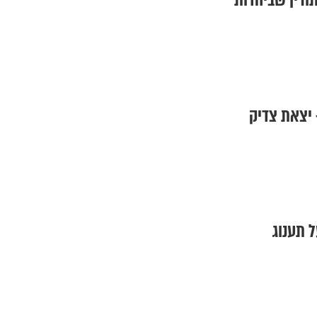
תורין שביהדות
 יצאת צדיק
 תענוג