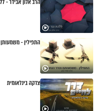
הרב אלון אבידר - לל
התפילין - משמעותן ו
צדקה בינלאומית