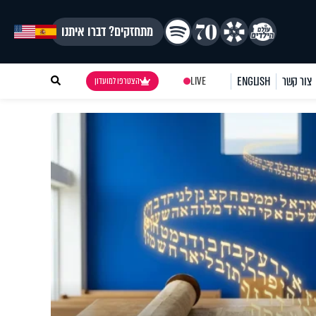
מתחזקים? דברו איתנו
צור קשר
ENGLISH
LIVE
הצטרפו למועדון