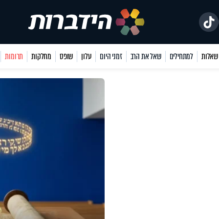
למתחילים
שאל את הרב
זמני היום
עלון
שופס
מחלקות
תרומות