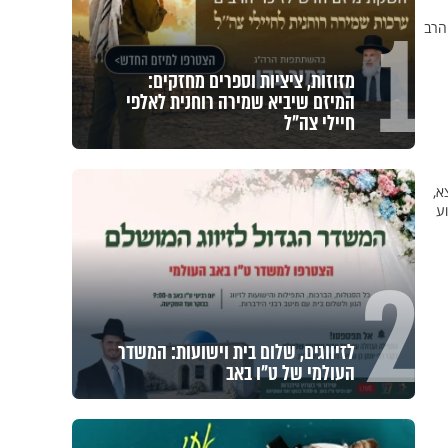
1
הרב
מזוזות, ציציות וספרים מחזקים:
המיזם שיביא שמירה רוחנית לאלפי
חיילי צה"ל
א,
ע
2
לזיווגים, שלום בית וישועות: המשדר
העולמי של ט"ו באב