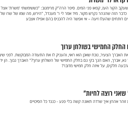
ו קראו לו "משרת"
שעקב הקור העז, קפאו פני המים. סיפר הרה"ק מרימנוב: "כששימשתי 'משרת' אצל 
כדבר הזה שהנהר נקרש מקור. מיד אמר לי ר' מענדל, "הירש, מה שמו של שרו של
מים רותחים שהעלו זיעה – אי אפשר היה להכניס בהם אפילו אצבע
 החלק החמישי בשולחן ערוך
את האברך הצעיר, נוכח שאכן הוא ראוי, והעניק לו את התעודה המבוקשת. לפני שיצ
 נא, אברך, האם הנך בקי גם בחלק החמישי של השולחן ערוך?" האברך נבוך. הן ידו
רבעה חלקים, על איזה חלק חמישי מדובר?
שאני רוצה לחיות"
והר אהרון איך שרדה תאונה קשה בלי פגע - כנגד כל הסיכויים