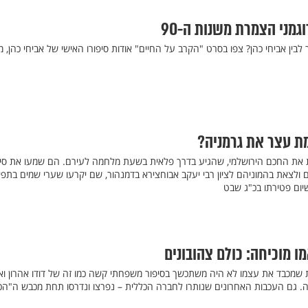
גמני הצמרת משנות ה-90
לבין אביחי כהן? צפו בסרט "הקרב על החיים" אודות סיפורו האישי של אביחי כהן, מ
ת עצר את גרמניה?
ת את החכם הירושלמי, שהגיע בדרך פלאית בשעת מלחמה לעירם. הם שמעו את סיפ
ים ולצאת בהמוניהם לציון רבי יעקב אבוחצירא בדמנהור, שם יקרעו שערי שמים בתפי
שיום פטירתו בכ"ג שבט
ו מוכיחה: כולם צהובונים
תקשורת שמכבד את עצמו לא היה משתכשך בסיפור משפחתי קשה כמו זה של דודו אהרון וא
נה. גם העכבות האחרונים שנותרו לחברה הכללית – נפרצו ונדרסו תחת מכבש ה"הכ