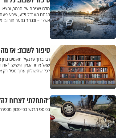
סיפור לשבת: כל חיי
הלכו שניהם אל הנהר, ומצאו 
מנחם מענדל זי"ע, אירע פעם 
אש?" – ובנהר נפער חור ובו 
סיפור לשבת: אז מהו
רבי ברוך פרנקיל תאומים בחן 
שאל אותו הגאון הישיש: "אמור
לכל שהשולחן ערוך מכיל רק א
"התחלתי לצרוח לה' 
בפוסט מרגש בפייסבוק מספרת ז