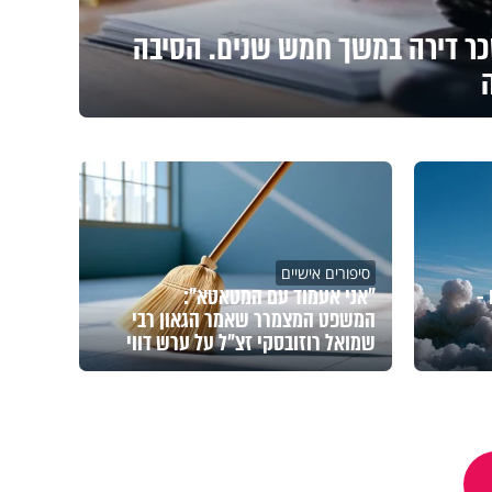
ר דירה במשך חמש שנים. הסיבה
סיפורים אישיים
-
"אני אעמוד עם המטאטא":
המשפט המצמרר שאמר הגאון רבי
שמואל רוזובסקי זצ"ל על ערש דווי