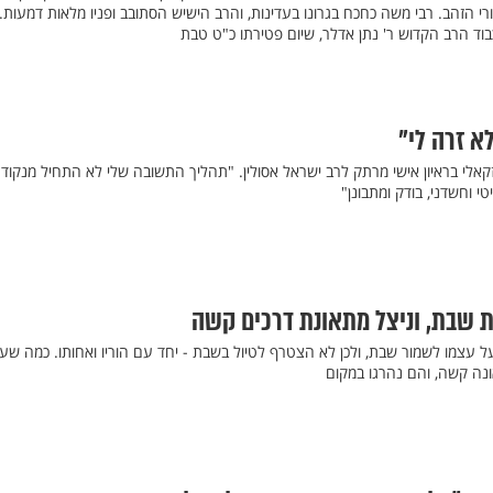
י הזהב. רבי משה כחכח בגרונו בעדינות, והרב הישיש הסתובב ופניו מלאות דמעות.
בוד הרב הקדוש ר' נתן אדלר, שיום פטירתו כ"ט טבת
א זרה לי"
קאלי בראיון אישי מרתק לרב ישראל אסולין. "תהליך התשובה שלי לא התחיל מנקודת
י וחשדני, בודק ומתבונן"
 שבת, וניצל מתאונת דרכים קשה
וסיפוב בן ה-13 קיבל על עצמו לשמור שבת, ולכן לא הצטרף לטיול בשבת - יחד עם הוריו ואחותו. כמה שע
ונה קשה, והם נהרגו במקום