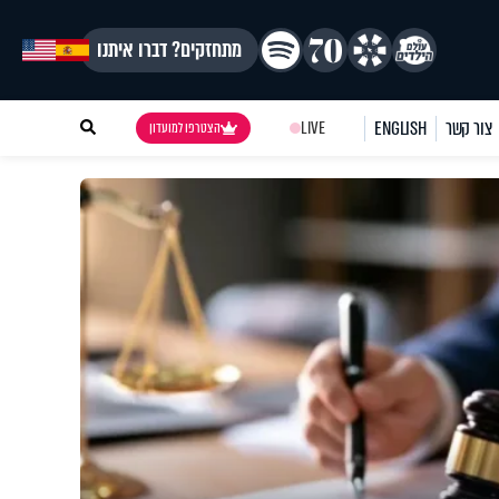
מתחזקים? דברו איתנו
צור קשר
ENGLISH
LIVE
הצטרפו למועדון