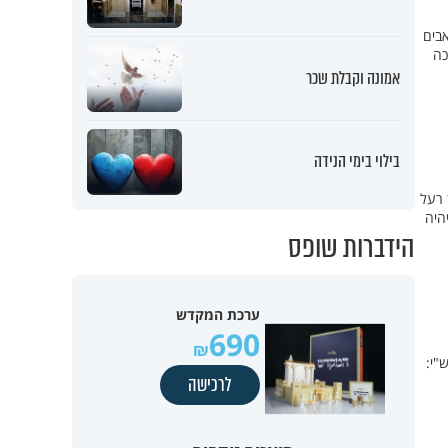
ילוני לגמרי, אבל הקפידו על קידוש. ערב שבת אחד, הרגיש ליאור בן ה-32 כאבים
כה
אמונה וקבלת שכר
בילוי בימי הנידה
 רעל
היה
הידברות שופס
ערכת המקדש
690
"י:
לרכישה