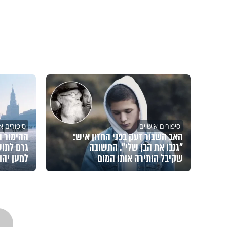
סיפורים אישיים
סיפורים א
האב השבור זעק בפני החזון איש:
ההימור ה
"גנבו את הבן שלי". התשובה
גרם לתוש
שקיבל הותירה אותו המום
למען יהו