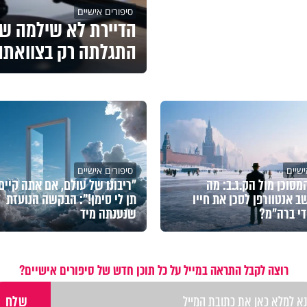
סיפורים אישיים
הדיירת לא שילמה שכ
התגלתה רק בצוואתה
ישיים
סיפורים אישיים
מסוכן מול הק.ג.ב: מה
"ריבונו של עולם, אם אתה קיים 
ב אנטוורפן לסכן את חייו
תן לי סימן!": הבקשה הנועזת
די ברה"מ?
שנענתה מיד
רוצה לקבל התראה במייל על כל תוכן חדש של סיפורים אישיים?