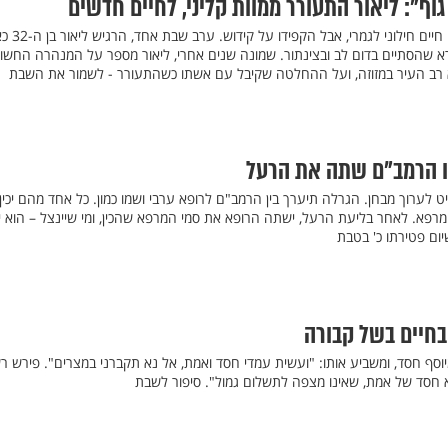
וף": ליאור התעורר ממוות קליני, לחיים חדשים
ליאור לב ומשפחתו ניהלו אורח חיים ח
ורא שהסתיים בדום לב ובצינתור. שמונה שנים אחרי, ליאור מספר על המנהרה החשו
רב העיר במזוזה, ועל ההחלטה שקיבל עם אשתו כשהתעורר - לשמור את השבת
בו הרמב"ם שתה את הרעל
ט לערוך מבחן. הגרלה תיערך בין הרמב"ם לרופא ערבי ושמו כמון. כל אחד מהם יכין
מי מרפא. לאחר בליעת הרעל, ישתה הרופא את סמי המרפא שהכין, ומי שיינצל – הוא י
ום פטירתו כ' בטבת
בחיים בשל קבורה
ף חסד, ומשביע אותו: "ועשית עמדי חסד ואמת, אל נא תקברני במצרים". פירש רש
חסד של אמת, שאינו מצפה לתשלום גמול". סיפור לשבת