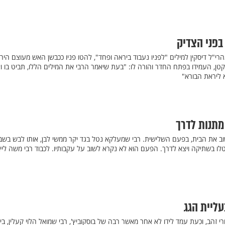
בפני הצדיק
י"ל דיסקין למילים "לפניו נעבוד ביראה ופחד", להטו פניו ככבשן האש מעוצם היר
 הקטן, העמידו בפתח החדר והורה לו: "בעת שיאמר הרבי את המילים הללו, תביט בו ו
א ליראת הבורא"
מתנות לדרך
וב את הבית, בפעם השלישית. רבי שמעלקא נטל בגד יקר ממשי לבן, אותו לבש בשב
לו בשתיקה ויצא לדרך. הפעם הוא לא נקרא לשוב על עקבותיו. לכבוד רבי משה ליי
עליית הגג
 זהב, וכעת עמד לידו לא אחר מאשר רבה של בוסקוביץ', רבי שמואל הלוי קעלין, ביד