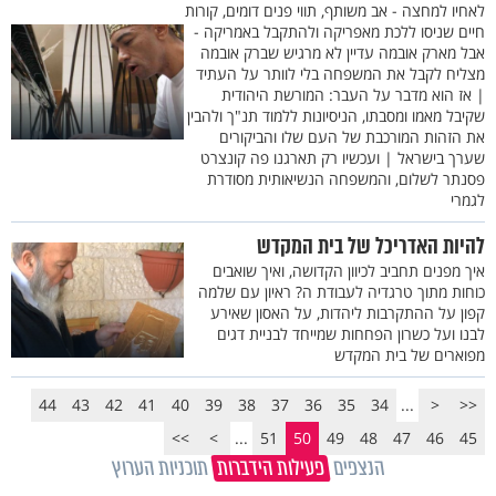
לאחיו למחצה - אב משותף, תווי פנים דומים, קורות
חיים שניסו ללכת מאפריקה ולהתקבל באמריקה -
אבל מארק אובמה עדיין לא מרגיש שברק אובמה
מצליח לקבל את המשפחה בלי לוותר על העתיד
| אז הוא מדבר על העבר: המורשת היהודית
שקיבל מאמו ומסבתו, הניסיונות ללמוד תנ"ך ולהבין
את הזהות המורכבת של העם שלו והביקורים
שערך בישראל | ועכשיו רק תארגנו פה קונצרט
פסנתר לשלום, והמשפחה הנשיאותית מסודרת
לגמרי
להיות האדריכל של בית המקדש
איך מפנים תחביב לכיוון הקדושה, ואיך שואבים
כוחות מתוך טרגדיה לעבודת ה? ראיון עם שלמה
קפון על ההתקרבות ליהדות, על האסון שאירע
לבנו ועל כשרון הפחחות שמייחד לבניית דגים
מפוארים של בית המקדש
44
43
42
41
40
39
38
37
36
35
34
...
<
<<
>>
>
...
51
50
49
48
47
46
45
הנצפים
פעילות הידברות
תוכניות הערוץ