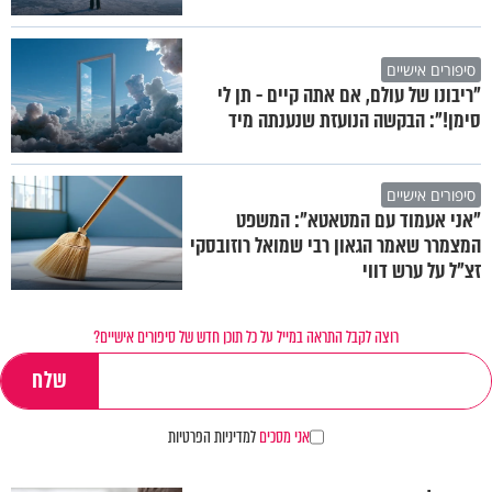
סיפורים אישיים
"ריבונו של עולם, אם אתה קיים - תן לי
סימן!": הבקשה הנועזת שנענתה מיד
סיפורים אישיים
"אני אעמוד עם המטאטא": המשפט
המצמרר שאמר הגאון רבי שמואל רוזובסקי
זצ"ל על ערש דווי
רוצה לקבל התראה במייל על כל תוכן חדש של סיפורים אישיים?
אני מסכים
למדיניות הפרטיות