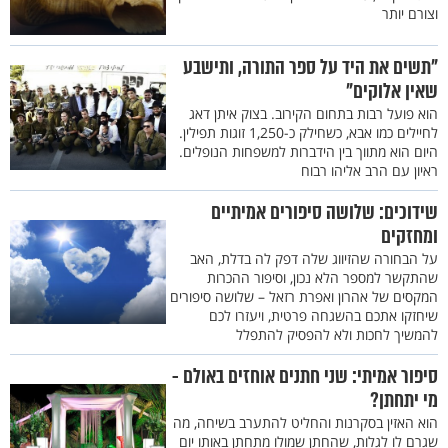
וצורם יותר
"תשים את היד על ספר התורה, ותישבע
שאין אלוקים"
הוא פועל רבות בתחום הקירוב. בצוק איתן דאג
לחיילים כמו אבא, כשחילק כ-1,250 זוגות תפילין.
היום הוא מתווך בין הידברות למשפחות הנופלים.
ראיון עם הרב אליהו רבוח
שידוכים: שלושה סיפורים אמיתיים
ומחזקים
על הבחורה שהזיווג שלה דפק לה בדלת, האב
שהתקשר למספר הלא נכון, וסיפור ההכרות
המקסים של אהרון ואפרת רזאל – שלושה סיפורים
שיחזקו אתכם בהשגחה פרטית, ויעזרו לכם
להמשיך לחכות ולא להפסיק להתפלל
סיפור אמיתי: שני חתנים אוחזים באולם -
מי יתחתן?
הוא האזין בסקרנות והחליט להתערב בשיחה, מה
שגרם לו לגלות, שהחתן שמולו מתחתן באותו יום