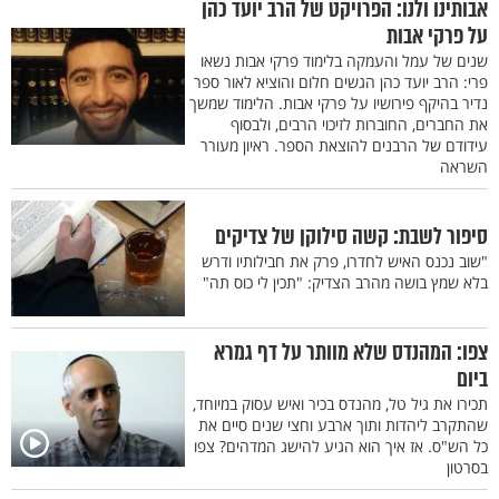
אבותינו ולנו: הפרויקט של הרב יועד כהן
על פרקי אבות
שנים של עמל והעמקה בלימוד פרקי אבות נשאו
פרי: הרב יועד כהן הגשים חלום והוציא לאור ספר
נדיר בהיקף פירושיו על פרקי אבות. הלימוד שמשך
את החברים, החוברות לזיכוי הרבים, ולבסוף
עידודם של הרבנים להוצאת הספר. ראיון מעורר
השראה
סיפור לשבת: קשה סילוקן של צדיקים
"שוב נכנס האיש לחדרו, פרק את חבילותיו ודרש
בלא שמץ בושה מהרב הצדיק: "תכין לי כוס תה"
צפו: המהנדס שלא מוותר על דף גמרא
ביום
תכירו את גיל טל, מהנדס בכיר ואיש עסוק במיוחד,
שהתקרב ליהדות ותוך ארבע וחצי שנים סיים את
כל הש"ס. אז איך הוא הגיע להישג המדהים? צפו
בסרטון