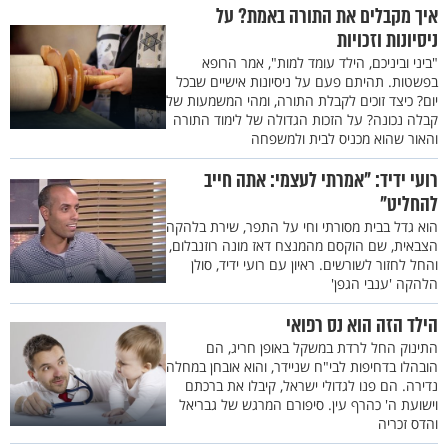
איך מקבלים את התורה באמת? על
ניסיונות וזכויות
"ביני וביניכם, הילד עומד למות", אמר הרופא
בפשטות. תהיתם פעם על ניסיונות אישיים שבכל
יום? כיצד זוכים לקבלת התורה, ומהי המשמעות של
קבלה נכונה? על הזכות הגדולה של לימוד התורה
והאור שהוא מכניס לבית ולמשפחה
רועי ידיד: "אמרתי לעצמי: אתה חייב
להחליט"
הוא גדל בבית מסורתי וחי על התפר, שירת בלהקה
הצבאית, שם הוקסם מהמנצח דאז מונה רוזנבלום,
והחל לחזור לשורשים. ראיון עם רועי ידיד, סולן
הלהקה 'ענבי הגפן'
הילד הזה הוא נס רפואי
התינוק החל לרדת במשקל באופן חריג, הם
הובהלו בדחיפות לבי"ח שניידר, והוא אובחן במחלה
נדירה. הם פנו לגדולי ישראל, קיבלו את ברכתם
וישועת ה' כהרף עין. סיפורם המרגש של גבריאל
והדס זכריה