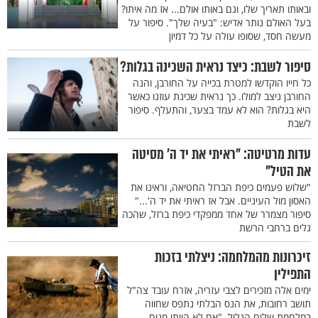
ובאותו תאריך שלו, וגם באותו אולם... אז מה איתו?
בעל האולם נותר אדיש: "בעיה שלך". סיפור על
מעשה חסד, שסופו עולה על כל דמיון
סיפור לשבת: כיצד נראית השכינה בגלות?
כל חייו הוקדשו למטרת בכייה על החורבן, והנה
החורבן ניצב למולו. כך נראית שכינת עוזנו כאשר
היא בגלות? הוא לא עמד בצער, והתעלף. סיפור
לשבת
עדות מרטיטה: "ראיתי את יד ה' מסיטה
את הטיל"
"שלוש פעמים כיפת הברזל החטיאה, וראינו את
האסון מול העיניים. אבל אז ראיתי את יד ה'..."
סיפור מצמרר של אחד ממפקדי כיפת ברזל, שהכה
גלים ברחבי הרשת
זיכרונות מהמלחמה: ניצלתי בזכות
התפילין
ימים אלה מזכירים לצבי עזריה, אזרח עובד צה"ל
תושב רחובות, את הנס הבלתי נתפס שחווה
במלחמת שלום הגליל. "אם לא הייתי מניח