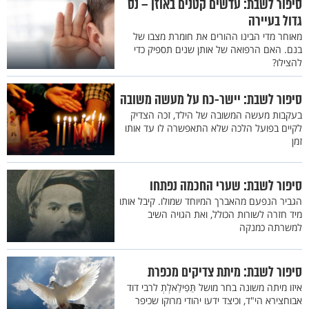
סיפור לשבת: עדשים קטנים באוזן – נס
גדול בעיירה
מאוחר מדי הבינו ההורים את חומרת מצבו של
בנם. האם הרפואה של אותן שנים תספיק כדי
להצילו?
סיפור לשבת: יישר-כח על מעשה משובה
בעקבות מעשה המשובה של הילד, זכה הצדיק
לקיים בפועל הלכה שלא התאפשרה לו עד אותו
זמן
סיפור לשבת: שערי החכמה נפתחו
הגביר הנפעם מהאברך המיוחד שמולו. קיבל אותו
מיד חזרה לשורות הכולל, ואת הגויה השיב
למשרתה כמנקה
סיפור לשבת: מיתת צדיקים מכפרת
איזו מיתה משונה בחר מושל תַּפִילַאלְתְ לרבי דוד
אבוחצירא הי"ד, וכיצד ידעו יהודי מרוקו שכיפר