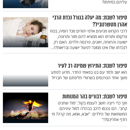
עליהם במיתתו?
סיפור לשבת: מה יעלה בגורל נכדת הרבי
אהרן מטשרנוביל?
לרבי הקדוש מגיעים אלפי יהודים מכל רוסיה, בכוח
צדקותו ותורתו הוא ממציא להם מזור ותרופה,
ישועה והרווחה, זיווגים, פרנסה וילדים. האם רק
לנכדתו שלו אינו מסוגל לפעול ישועה ובריאות?!...
סיפור לשבת: התירוץ שמינה רב לעיר
הוא ישב ולמד עם בנו בפאתי החדר. מדוע לפתע
משך אחד הפרנסים בשרוולי חליפתם של חבריו?
סיפור לשבת: דבורים בהר המנוחות
תוך כדי ריצה חשב לעצמו בקול: 'מזל שחנינו
קרוב'. הם נכנסו לרכב בבהלה למול עיניהם
המשתאות של הילדים: "אבא, אמא, מה קרה? מי
רודף אחריכם?!"