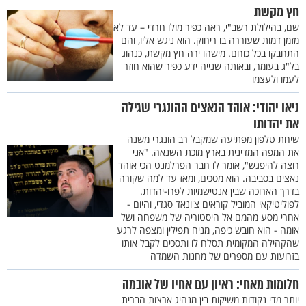
חץ מקשת
שם, בהילולת רשב"י, ראה כפיר מולו חרדי – עד לא
מזמן דמות שעוררה בו ריחוק. הוא ניגש אליו, והם
התחבקו בכל כוחם. מישהו ירה חץ מקשת, כנהוג
בל"ג בעומר, ובאותה שנייה ידע כפיר שהוא חוזר
לעמו ולעצמו
ניאו יהודי: אוהד הנאצים ההונגרי שגילה
את יהדותו
שיחת טלפון מפתיעה שמקבל רב הונגרי משנה
את המפה המדינית בארץ מוכת השנאה. "אני
רוצה להיפגש", אומר לו חבר הפרלמנט הכי אוהד
נאצים בסביבה. הוא מסכים, ומאז עד למה שקורה
בדרך הארוכה שבין אנטישמיות לפרו-יהדות.
לפוליטיקאי המוביל קוראים צ'ונאד סגדי, והיום -
אחרי מסע מהמם אל היסטוריה של משפחה ושל
אומה - הוא חובש כיפה, מניח תפילין ומצפה לרגע
שהקהילה המקומית תסלח לו ותסכים לקבל אותו
בזרועות עם מספרים של מחנות השמדה
חלומות מאחי: ראיון עם אחיו של אובמה
יותר מדי נקודות משיקות בין מנהיג ארצות הברית