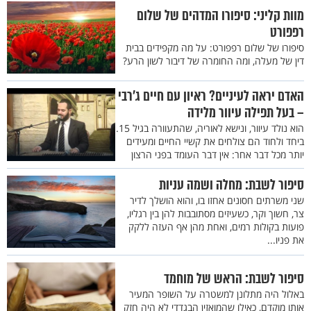
מוות קליני: סיפורו המדהים של שלום
רפפורט
סיפורו של שלום רפפורט: על מה מקפידים בבית
דין של מעלה, ומה החומרה של דיבור לשון הרע?
האדם יראה לעיניים? ראיון עם חיים ג'רבי
– בעל תפילה עיוור מלידה
הוא נולד עיוור, ונישא לאוריה, שהתעוורה בגיל 15.
ביחד ולחוד הם צולחים את קשיי החיים ומעידים
יותר מכל דבר אחר: אין דבר העומד בפני הרצון
סיפור לשבת: מחלה ושמה עניות
שני משרתים חסונים אחזו בו, והוא הושלך לדיר
צר, חשוך וקר, כשעיזים מסתובבות להן בין רגליו,
פועות בקולות רמים, ואחת מהן אף העזה ללקק
את פניו...
סיפור לשבת: הראש של מוחמד
באלול היה מתלונן למשטרה על השופר המעיר
אותו מוקדם, כאילו שהמואזין הבגדדי לא היה חזק