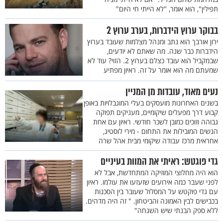
תפילין", הוא אומר, "לא הייתי חי היום"
בבוקר ערוץ הידברות, בערב ערוץ 2
ירון אורבך הוא נתב ומנהל מצלמות שעובד בערוץ
הידברות כבר שנה. מה שאתם לא יודעים,
שבמקביל הוא עובד כצלם בערוץ 2. הזוי? עוד לא
שמעתם מה הוא אומר על זה. ראיון מפתיע
נעים מאוד, עובדות מן המניין
בשנים האחרונות מועסקים בעלי המוגבלויות באופן
קבוע דרך מפעלים שיקומיים, מעניקים תפוקה
גבוהה וזוכים כמובן לשכר חודשי. ראיון עם אחת
הנשים המובילות את התחום - מירי לוסטיג,
אחראית מרכז עבודה שיקומי מבית אהל שרה
גדי פוגטש: ראיתי את המוות בעיניים
הוא היה מחלוצי המוזיקה המתחדשת, אבל לא
לפני שעבר כמה אירועים שזעזעו את עולמו. ראיון
עם גדי פוקטש על המסלול שעובר בין הסכנות
בכבישים לבין האמונה והביטחון. " זה היה מדהים.
ללא ספק הבנתי שיש השגחה"