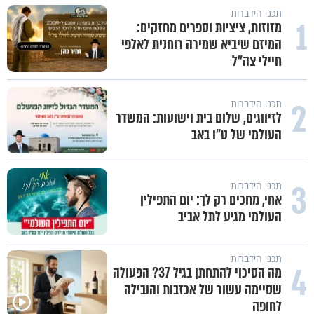
תכני הידברות
1
מזוזות, ציציות וספרים מחזקים:
המיזם שיביא שמירה רוחנית לאלפי
חיילי צה"ל
2
תכני הידברות
לזיווגים, שלום בית וישועות: המשדר
העולמי של ט"ו באב
3
תכני הידברות
אחי, מחכים רק לך: יום התפילין
העולמי מגיע לתל אביב
תכני הידברות
4
מה הסיכוי להתחתן בגיל 37? הפעולה
שסיימה עשור של אכזבות והובילה
לחופה