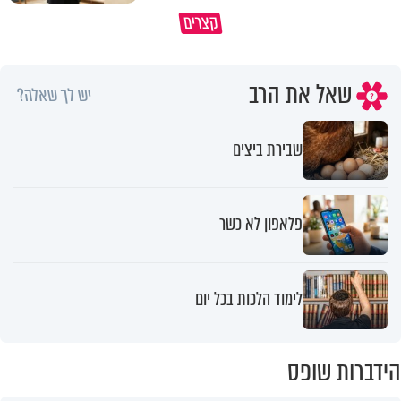
פותחים פתח קטן - ומקבלים עול
קצרים
תשתמש באהבה של השם לטובתך
עצום
שאל את הרב
יש לך שאלה?
שבירת ביצים
פלאפון לא כשר
לימוד הלכות בכל יום
הידברות שופס