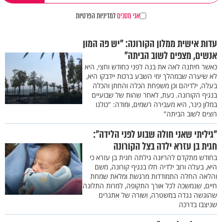
אני מסכים
למדיניות הפרטיות
עדות אישית ממלון הקורונה: "יש פה המון
אנשים, מצפים לשוב הביתה"
כאשר חיתנה לאה את בנה לפני כחודש וחצי, היא
לא שיערה שבמהלך ימי השבע ברכות יידבקו היא,
בעלה, ילדיהם וכן משפחת הכלה והחתן והכלה
בנגיף הקורונה. כעת, לאחר שהות של שבועיים
במלון כינר, היא מעבירה רשמים, ומודה: "כולנו
רוצים לשוב הביתה"
"גיליתי שאני חולה שבוע לפני הלידה":
חגית בן עזרא ילדה בצל הקורונה
בחודש מתקדם להריונה גילתה חגית בן עזרא כי
היא, בעלה ורוב ילדיה חלו בנגיף קורונה, משם
והלאה החלה התמודדות מרגשת ומלאת שמחת
חיים, שנמשכה לכל אורך התקופה, למרות התלונה
שהוגשה נגדה במשטרה, ושורה של אתגרים
שניצבו בדרכה