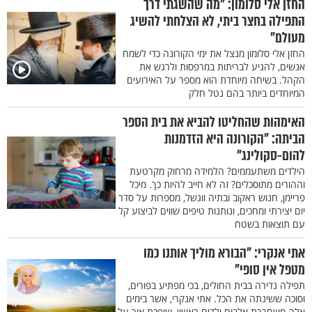
החזן אלי סלומון: "מה שהשגתי דרך
התפילה בחצר ביתי, לא הצלחתי להשיג
מעולם"
החזן אלי סלומון מנצל את ימי הקורונה כדי לשמח
אנשים, להגיע לבריתות במרפסות ולרגש את
הקהל. בשיחה מיוחדת הוא מספר על האירועים
המיוחדים ביותר בהם נטל חלק
האימהות שהחליטו להביא את בית הספר
הביתה: "הקורונה היא הזדמנות
להום-סקולינג"
הילדים משתעממים? הלמידה מרחוק מקרטעת
וההורים מתוסכלים? זה לא חייב להיות כך. מיכל
פריימן, חנוש ראקוב ובתיה ווגשל, מספרות על סדר
יום יצירתי ומחכים, ונותנות טיפים שווים לביצוע קל
עם תוצאות בשטח
אתי אנקרי: "הבורא מוליך אותנו כמו
מטפל אין סופי"
תפילה נדירה בבית החולים, בכי מפתיע בפורים,
וסוכה ששינתה את הכל. אתי אנקרי, אשר בימים
אלה משחררת אלבום ילדים ראשון, שופכת אור על