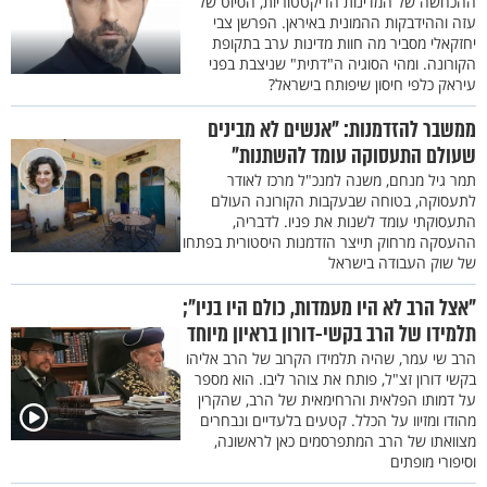
ההכחשה של המדינות הדיקטטוריות, הסיוט של
עזה וההידבקות ההמונית באיראן. הפרשן צבי
יחזקאלי מסביר מה חוות מדינות ערב בתקופת
הקורונה. ומהי הסוגיה ה"דתית" שניצבת בפני
עיראק כלפי חיסון שיפותח בישראל?
ממשבר להזדמנות: "אנשים לא מבינים
שעולם התעסוקה עומד להשתנות"
תמר גיל מנחם, משנה למנכ"ל מרכז לאודר
לתעסוקה, בטוחה שבעקבות הקורונה העולם
התעסוקתי עומד לשנות את פניו. לדבריה,
ההעסקה מרחוק תייצר הזדמנות היסטורית בפתחו
של שוק העבודה בישראל
"אצל הרב לא היו מעמדות, כולם היו בניו";
תלמידו של הרב בקשי-דורון בראיון מיוחד
הרב שי עמר, שהיה תלמידו הקרוב של הרב אליהו
בקשי דורון זצ"ל, פותח את צוהר ליבו. הוא מספר
על דמותו הפלאית והרחימאית של הרב, שהקרין
מהודו ומזיוו על הכלל. קטעים בלעדיים ונבחרים
מצוואתו של הרב המתפרסמים כאן לראשונה,
וסיפורי מופתים