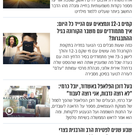
מספר נקודות משמעותיות בחייה ומגלה מהו הדבר
החשוב ביותר שעלינו ללמוד מילדינו
קמים ב-12 ונמצאים עם הנייד כל היום:
איך מתמודדים עם משבר הקורונה בגיל
ההתבגרות?
כמה שעות מבלים בני הנוער במדיה בתקופת
הקורונה? מה עושים עם מי שקם ב-12 והולך
לישון ב-3? ואיך מתמודדים בסיר הלחץ הזה עם
נערה שכל מה שמעניין אותה הוא שהטסט שלה
נדחה? אירית אלוני, מנהלת מרכזי עמותת "עלם"
לעזרה לנוער בסיכון, מסבירה
בעל דוכן הפלאפל באשדוד, יובל כרמי:
"לא רוצה נדבות, אני רוצה לעבוד"
יובל כרמי, הבעלים של דוכן הפלאפל שהפך לסמל
של מצוקת העצמאים, מספר על הדאגה לעובדים,
על החנות השוממה ועל הגעגוע ללקוחות. ומה
הוא אמר לראש הממשלה בשיחת טלפון?
שבע שנים לפטירת הרב והרבנית בצרי