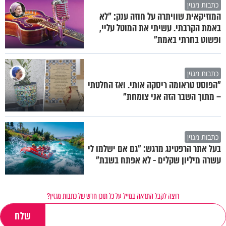
כתבות מגזין
המוזיקאית שוויתרה על חוזה ענק: "לא
באמת הקרבתי. עשיתי את המוטל עליי,
ופשוט בחרתי באמת"
כתבות מגזין
"הפוסט טראומה ריסקה אותי. ואז החלטתי
– מתוך השבר הזה אני צומחת"
כתבות מגזין
בעל אתר הרפטינג מרגש: "גם אם ישלמו לי
עשרה מיליון שקלים - לא אפתח בשבת"
רוצה לקבל התראה במייל על כל תוכן חדש של כתבות מגזין?