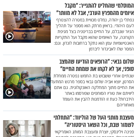
המוסלמי שהחליט להתגייר: "מקבל
איומים מהמפרץ הערבי, אבל לא מוותר"
נפתלי בן יהודה, נמלט מכוויית במטרה להצטרף
לעם היהודי. בראיון מרתק הוא מספר על תהליך
הגיור שנבלם, על החיים בבריטניה בצל מגיפת
הקורונה, על האיומים שהוא מקבל ועל התקריות
האנטישמיות עמן הוא נתקל ברחובות לונדון. וגם:
המסר שלו לאביגדור ליברמן
שלום גבאי: "הרופאים הודיעו שהמצב
סופני, אך לא לקחו את שמחת החיים"
שנתיים אחרי ששבוש בת החמש נפטרה ממחלת
הסרטן, יוצא אביה שלום גבאי בספר מרגש המתעד
את החיים מתוך המחלקה האונקולוגית. גם אתם
ליוויתם את טוריו הסוחפים שפורסמו באתר
הידברות? כעת זו הזדמנות להבין את העומד
מאחוריהם
מעצבת מותגי העל של הוליווד: "התחלתי
לשמור שבת, וכל השאר היסטוריה"
פנינה וילינסקי, יוצרת ומעצבת המותג האמריקאי