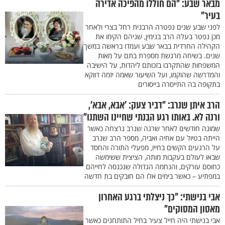
מבאר שבע: "הם חוללו מהפיכה אדירה
בעיר"
לפני שבע שנים נפטרה הרבנית רחל בצרי ולאחר
מכן נפטר בעלה הרב בנימין, שניהם הקימו את
הקהילה החרדית בבאר שבע ועמדו בראשה במשך
שנים. בשיחה מרגשת מספרת בתם על מאות
המשפחות שהתקרבו בזכותם ליהדות, על הישיבה
והמדרשה שהוקמו, ועל השיעור שאמה יזמה דווקא
בתקופה בה התייסרה בייסורים
הרב איתן שנרב: "דביר צעק: 'אבא, אבא',
ורנה לא. באותו רגע הבנתי שחיינו השתנו"
שמונה חודשים לאחר שרנה שנרב נרצחה כאשר
הייתה בטיול עם אחיה ואביה, מספר הרב שנרב
על הרגעים הקשים בחייו, מפעלי התורה והחסד
שבאו לעולם בעקבות מותה, הציצית ששימשה
כחוסם עורקים, והנחמה הגדולה שנכנסה לחייהם
במפתיע – כאשר בימים אלו הם חובקים בת חדשה
אבי בנישתי: "כך ניצלתי ברגע האחרון
מאסון המסוקים"
אבי בנישתי היה חייל צעיר בחיל התותחנים כאשר