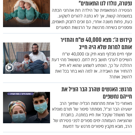
נפטרה, נולדו לנו התאומים"
הפטירה הפתאומית של הילדה רות אהרוני הכתה
במשפחה קשות, אך לא נתנה להורים לשקוע.
כעת, פחות משנה אחרי, הם זוכים לחבוק תאומים,
ומספרים בשיחה מרגשת על הרגשות הסוערים
קידוש ה’: מצא 40,000 ש"ח והחזיר
אותם למרות שלא היה חייב
יוסף חיים מכלוף מצא תיק ובו 40,000 ש"ח
השייכים לערבי תושב בית לחם. כששאל מהי דעת
ההלכה על כך, הופתע לשמוע שהוא לא חייב
להחזיר את האבידה. אז למה הוא בחר בכל זאת
להשיב אותה?
מרגש: האנשים שהרב הבר הציל את
חייהם נחשפים
מאחורי כל אחת מתרומות הכליה שתיווך הרב
ישעיהו הבר זצ"ל, מסתתר סיפור של תורם מופלא
ושל מושתל שקיבל את חייו במתנה. בחוברת
שהוציאה העמותה ימים ספורים לפני פטירתו של
הרב, מובא מקבץ סיפורים מרגש עד דמעות