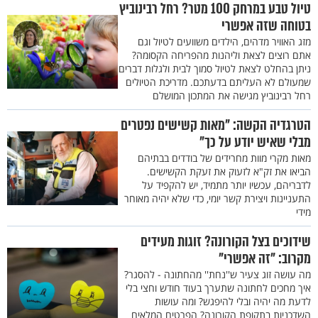
טיול טבע במרחק 100 מטר? רחל רבינוביץ
בטוחה שזה אפשרי
מזג האוויר מדהים, הילדים משוועים לטיול וגם
אתם רוצים לצאת וליהנות מהפריחה הקסומה?
ניתן בהחלט לצאת לטיול סמוך לבית ולגלות דברים
שמעולם לא העליתם בדעתכם. מדריכת הטיולים
רחל רבינוביץ מגישה את המתכון המושלם
הטרגדיה הקשה: "מאות קשישים נפטרים
מבלי שאיש יודע על כך"
מאות מקרי מוות מחרידים של בודדים בבתיהם
הביאו את זק"א לזעוק את זעקת הקשישים.
לדבריהם, עכשיו יותר מתמיד, יש להקפיד על
התעניינות ויצירת קשר יומי, כדי שלא יהיה מאוחר
מידי
שידוכים בצל הקורונה? זוגות מעידים
מקרוב: "זה אפשרי"
מה עושה זוג צעיר ש''נחת'' מהחתונה - להסגר?
איך מחכים לחתונה שתערך בעוד חודש וחצי בלי
לדעת מה יהיה ובלי להיפגש? ומה עושות
השדכניות בתקופת הקורונה? הפרטים המלאים