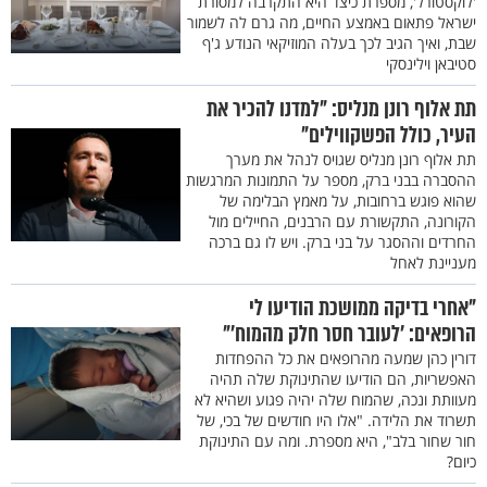
'לוקסטורל', מספרת כיצד היא התקרבה למסורת
ישראל פתאום באמצע החיים, מה גרם לה לשמור
שבת, ואיך הגיב לכך בעלה המוזיקאי הנודע ג'ף
סטיבאן וילינסקי
תת אלוף רונן מנליס: "למדנו להכיר את
העיר, כולל הפשקווילים"
תת אלוף רונן מנליס שגויס לנהל את מערך
ההסברה בבני ברק, מספר על התמונות המרגשות
שהוא פוגש ברחובות, על מאמץ הבלימה של
הקורונה, התקשורת עם הרבנים, החיילים מול
החרדים וההסגר על בני ברק. ויש לו גם ברכה
מעניינת לאחל
"אחרי בדיקה ממושכת הודיעו לי
הרופאים: ’לעובר חסר חלק מהמוח’"
דורין כהן שמעה מהרופאים את כל ההפחדות
האפשריות, הם הודיעו שהתינוקת שלה תהיה
מעוותת ונכה, שהמוח שלה יהיה פגוע ושהיא לא
תשרוד את הלידה. "אלו היו חודשים של בכי, של
חור שחור בלב", היא מספרת. ומה עם התינוקת
כיום?