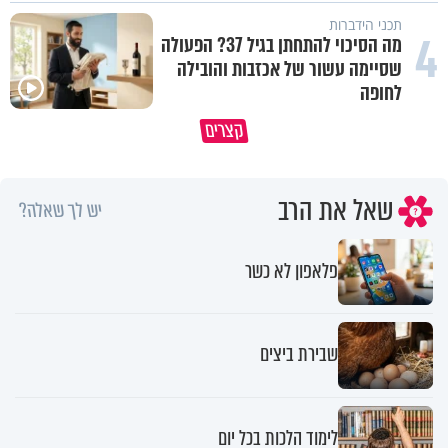
תכני הידברות
4
מה הסיכוי להתחתן בגיל 37? הפעולה
שסיימה עשור של אכזבות והובילה
לחופה
כך אפשר להתמודד עם הדאגות
קצרים
סגולה להשכנת שלום בין אם לילדיה
והמחשבות שמגיעות לפני השינה
שאל את הרב
יש לך שאלה?
פלאפון לא כשר
שבירת ביצים
לימוד הלכות בכל יום