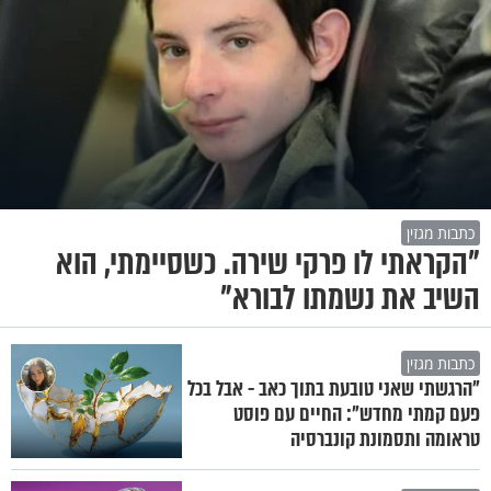
כתבות מגזין
"הקראתי לו פרקי שירה. כשסיימתי, הוא
השיב את נשמתו לבורא"
כתבות מגזין
"הרגשתי שאני טובעת בתוך כאב - אבל בכל
פעם קמתי מחדש": החיים עם פוסט
טראומה ותסמונת קונברסיה