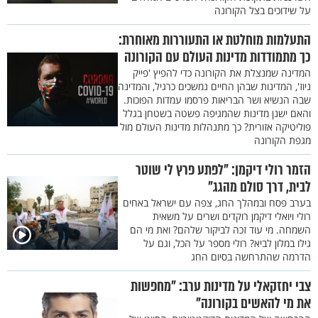
על שידוכים בצל הקורונה
התעלמות מוחלטת או התעוררות מאוחרת:
כך מתמודדות מדינות העולם עם הקורונה
המדינה שמנצלת את הקורונה כדי להפיץ 'פייק
ניוז', המדינות שבהן החיים נמשכים כרגיל, והמדינה
שבה הנשיא ושר הבריאות פרסמו עמדות הפוכות.
והאם ישנן מדינות שהמגיפה פשטה בשטחן בגלל
פוליטיקה אזורית? כך מתנהלות מדינות העולם מול
מגפת הקורונה
הזמר רולי דיקמן: "לפתע פרץ לי שוטר
לבית, דרך סולם מהגג"
בערב פסח ובמהלך החג, צפה עם ישראל באחים
רולי ויואלי דיקמן רוקדים ושרים על משאית
השמחה. מי עוד זכה לביקור שלהם? ואת מי הם
גילו במלון לביא? רולי מספר על הכל, וגם על
הדרמה שהתרחשה בסיום החג
צבי יחזקאלי על מדינות ערב: "מחפשות
את מי להאשים בקורונה"