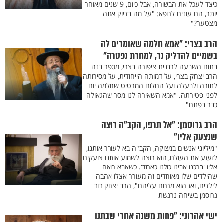
כיצד לעכל את הבשורה, אבל כיום, 9 שנים מאוחר
יותר, הם עונים לרופא: "על מה בדיוק אתה
מצטער?"
הרב בצרי: "אמא חלמה שאומרים לה
בשמיים להדליק נר, למחרת נפטרה"
בתום השבעה לרבנית ציפורה בצרי, מספר בנה
הרב יצחק בצרי, על דמותה הייחודית, על מסירותה
לתורה ולבעלה ועל החלום המרטיט שחלמה יום
לפני פטירתה. "אמא השאירה לנו מסר שהגאולה
כבר בפתח"
הרב גרוסמן: "אל תרפו, הקב"ה רוצה
שנצעק אליו"
"מיליוני אנשים במצוקה, הקב"ה בא לעורר אותנו,
לזעזע את העולם, הוא רוצה לשמוע אותנו צועקים
אליו 'ברכנו אבינו כולנו כאחד'. כשאבא רואה
שהילדים שלו מאוחדים זה מעורר אצלו אהבה
לילדים, ואז הוא מרחם עליהם", הרב יצחק דוד
גרוסמן בשיחה נרגשת
ישי אהרוני: "פחות משנה אחרי שבתנו