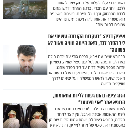
נאמר לו כי עליו לעלות על מסוק שיוביל אותו
ללבנון יחד עם חבריו. ברגע האחרון דרשו מהם
לרדת מהמסוק, וכך ניצלו חייהם. בשיחה ראשונית
הוא משחזר את אותו לילה אכזר: "אנחנו היינו
אמורים להיות שם"
איציק דדיה: "בעקבות הקורונה עשיתי את
ליל הסדר לבד, וזאת הייתה חוויה מאוד לא
פשוטה"
חברותא יומית עם אבא, הסכם סודי עם ילדה חולה
בארה"ב, ומפגש מטלטל עם ניצול שואה. בשאלון
יהדות מספר איציק דדיה על ליל הסדר שחגג
השנה - לראשונה לבדו, האירוע בו אכל בטעות את
האוכל שיועד לראש הממשלה, ועל יציאתו לדרך
מוזיקלית חדשה
הזוג ציפה בהתרגשות ללידת התאומות,
הרופא אמר "אני מצטער"
לאחר שעברה הפלה, ג'ודי ומאט התרגשו עם
לידת התאומות אביגיל ואיזבל. זמן קצר לאחר
הלידה, הרופא בישר להן שהתאומות לוקות שתיהן
בתסמונת דאון, סיכוי של אחד למיליון. הזוג לא ידע