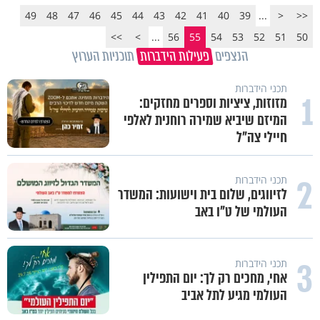
49
48
47
46
45
44
43
42
41
40
39
...
<
<<
>>
>
...
56
55
54
53
52
51
50
הנצפים
פעילות הידברות
תוכניות הערוץ
תכני הידברות
1
מזוזות, ציציות וספרים מחזקים:
המיזם שיביא שמירה רוחנית לאלפי
חיילי צה"ל
2
תכני הידברות
לזיווגים, שלום בית וישועות: המשדר
העולמי של ט"ו באב
3
תכני הידברות
אחי, מחכים רק לך: יום התפילין
העולמי מגיע לתל אביב