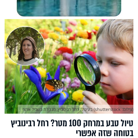
(צילום: shutterstock) בעיגול: רחל רבינוביץ, מנהלת בשביל ארצי
טיול טבע במרחק 100 מטר? רחל רבינוביץ
בטוחה שזה אפשרי