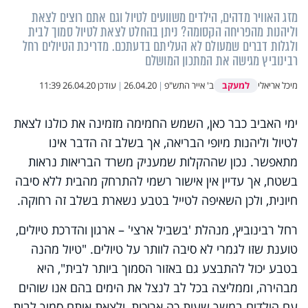
מזג האוויר מדהים, הילדים משוועים לטיול וגם אתם רוצים לצאת
וליהנות מהפריחה הקסומה? ניתן בהחלט לצאת לטיול סמוך לבית
ולגלות דברים שמעולם לא העליתם בדעתכם. מדריכת הטיולים רחל
רבינוביץ מגישה את המתכון המושלם
למעקב
מיכל אריאלי
ב' אייר התש"פ
|
26.04.20
|
עודכן
26.04.20 11:39
ימי האביב כבר כאן, השמש החמימה מזמינה את כולנו לצאת
לטיול וליהנות מיופי הבריאה, אך בשלב זה הדבר אינו
מתאפשר. נכון שההקלות שמעניק משרד הבריאות נראות
בשטח, אך עדיין אין אישור רשמי להתרחק מהבית ללא סיבה
חיונית, ולכן השאיפה לטייל בטבע נשארת בשלב זה רחוקה.
רחל רבינוביץ, מנהלת 'בשביל ארצי' – ארגון והדרכת טיולים,
טוענת שזו לגמרי לא סיבה לוותר על טיולים. "טיול מהנה
בטבע יכול להתבצע גם באזור הסמוך ביותר לבית", היא
מבהירה, וממליצה בכל לב לנצל את הימים בהם אנו שוהים
עם הילדים במשך שעות כה ארוכות, ולצאת איתם סמוך לבית,