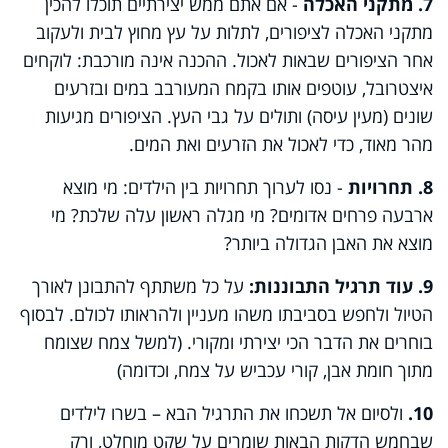
7. מתקני האכלה
- אם אתם ממש יצירתיים תוכלו להכין
מתקני האכלה לציפורים, לתלות על עץ מחוץ לבית ולעקוב
אחר הציפורים שבאות לאכול. ההכנה אינה מורכבת: לוקחים
איצטרובל, עוטפים אותו בקמח המעורבב במים ובזרעים
שונים (מעין עיסה) ותולים על גבי העץ. הציפורים מגיעות
מהר מאוד, כדי לאכול את הזרעים ואת המים.
8. תחרויות
- נסו לערוך תחרויות בין הילדים: מי מוצא
ארבעה פרחים אדומים? מי מגלה ראשון עלה שלכת? מי
מוצא את האבן הגדולה ביותר?
9. עוד תרגיל התבוננות:
על כל משתתף להתבונן לאורך
הטיול ולחפש בסביבתו משהו מעניין ולהראותו לכולם. לבסוף
בוחרים את הדבר הכי יצירתי ומקורי. (למשל צמח שצומח
מתוך חומת אבן, קורי עכביש על צמח, וכדומה)
10.
ולסיום אל תשכחו את התרגיל הבא – בשרו לילדים
שבחמש הדקות הבאות שומרים על שקט מוחלט, ורק