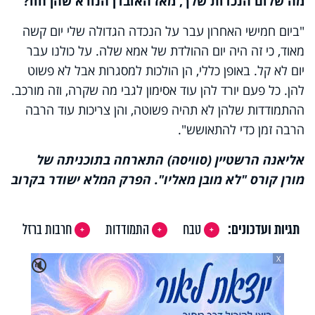
מה שלום הנכדות שלך, מאז האובדן הנורא שהן חוו?
"ביום חמישי האחרון עבר על הנכדה הגדולה שלי יום קשה
מאוד, כי זה היה יום ההולדת של אמא שלה. על כולנו עבר
יום לא קל. באופן כללי, הן הולכות למסגרות אבל לא פשוט
להן. כל פעם יורד להן עוד אסימון לגבי מה שקרה, וזה מורכב.
ההתמודדות שלהן לא תהיה פשוטה, והן צריכות עוד הרבה
הרבה זמן כדי להתאושש".
אליאנה הרשטיין (סוויסה) התארחה בתוכניתה של
מורן קורס "לא מובן מאליו". הפרק המלא ישודר בקרוב
תגיות ועדכונים:
טבח
התמודדות
חרבות ברזל
X
🔇