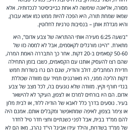
מסורה, אליאנה שימשה לא אחת כבייביסיטר לנכדותיה. אלא
שמאז שמחת תורה, היא הפכה להיות ממש כמו אמא עבורן,
והיא מגדלת אותן – בנסיבות טרגיות לחלוטין.
"בשעה 6:25 מעירה אותי ההתראה של צבע אדום", היא
מתארת. "היינו מורגלים לקאסמים, אבל לא למסה כזו של
50-60 קסאמים ב-20 דקות. אחר כך התבררה האמת המרה,
שהם רצו להעסיק אותנו עם הקסאמים, כשבו בזמן התחילה
חדירת המחבלים. דולב והודיה, שגם הם גרו בשדרות חמש
דקות הליכה ממני, היו מאורגנים תמיד עם מזוודה שכוללת
בגדי חורף וקיץ. מזוודה שלא נוגעים בה, לכל מצב של צבע
אדום. הם היו בורחים למרכז או לצפון, העיקר לא להישאר
בעיר. נוסעים בדרך כלל לאבא של הודיה ללוד, או לבית מלון
או צימר בצפון, לאיפה שמתאפשר ומקבלים אותם. אמנם היה
להם ממ"ד בבית, אבל לפני כשנתיים וחצי חדר טיל לחדר
של ממ"ד בשדרות, והילד עידו אביגל הי"ד נהרג. מאז הם לא