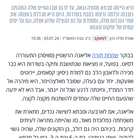
היא הייתה סבתא מסורה וגאה, עד לרגע שבו החיים שלה התהפכו
כשבנה וכלתה נרצחו בטבח בשדרות. היום היא מגדלת בעצמה את
שתי הנכדות שלה, ומספרת על נס ההצלה שלהן ושלה, וגם על ימים
קשים של שיקום וגעגוע
למעקב
אפרת טליה כהן
כ"ב טבת התשפ"ד
|
03.01.24
|
10:36
בבוקר
שמחת תורה
אליאנה הרשטיין (סוויסה) התעוררה
לסיוט. בפועל, זו מציאות שכתושבת ותיקה בשדרות היא כבר
מכירה ולדאבון הלב גם למודת ניסיון: קסאמים, יירוטים
ואזעקות. יחד עם בעלה, שסובל מאלצהיימר, היא מיהרה אל
חדר הממ"ד, וחיכתה לרגע שכל זה ייגמר. אבל היא לא ידעה
שהפעם החיים שלה עומדים להשתנות מקצה לקצה.
אליאנה, אם לארבעה וסבתא לשישה נכדים, מתארת את
משפחתה כמלוכדת מאוד, כזו שהייתה מתראה לעיתים
קרובות. ביניהם היה גם דולב, בן הזקונים שלה, שהיה נשוי
להודיה, ושתי בנותיהן, בת ה-6 ובת ה-3. כמו כל סבתא