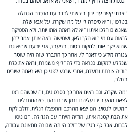
הכנסת ורצה לרוץ לממ"ד, ושאני לא אדאג ושהם בסדר.
"יצרתי קשר עם ינון וביקשתי לדבר עם הנכדה הגדולה
בטלפון, והיא סיפרה לי על מה שקרה. על אבא שלה,
שאנשים הלכו איתו והיא לא ראתה אותו יותר, ולא הספיקה
לראות עם מי הוא הלך ולאן, ושמישהו ראה אותן ואמר להן
שהוא ייקח אותן למקום בטוח. בדיעבד, אני יודעת שהיא גם
צנזרה מידע כי דאגה לי. אחר כך התברר שזה היה שוטר
שנקלע למקום, כנראה כדי להחליף משמרת, וראה את כלתי
הודיה צורחת ורועדת, אחרי שרגע לפני כן היא ראתה שיורים
בדולב.
"מה שקרה, וגם ראינו אחר כך בסרטונים, זה שכשהם רצו
לצאת מהעיר ירו עליהם בזמן שהם נהגו. כשהמחבלים
המשיכו לנסוע, הם יצאו מהרכב והתפצלו רגלית. דולב לקח
את הבת קטנה איתו, והודיה הייתה עם הגדולה. הם ניסו
לברוח, אבל כף רגלו של דולב הייתה שבורה מתאונת עבודה,