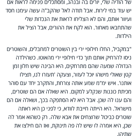
של הודיה שלי, יורים בה ובנהג, ומסתכלים פנימה לראות אם
יש עוד במי לירות. אבל תודה לאל שהקב"ה עשה עימנו חסד
ועיוור אותם, והם לא הצליחו לראות את הנכדות שלי
שהתחבאו מאחור. הוא לקח את ההורים, אבל הציל את
הילדות.
"במקביל, החלו חילופי ירי בין השוטרים למחבלים, והשוטרים
ניסו להרחיק אותם תוך כדי חילופי ירי מהאוטו. כשהילדה
הגדולה שמעה שהם מתרחקים, היא הבינה שיש חלון זמן
קטן שאולי מישהו יוכל לעזור, וצעקה 'תעזרו לנו, תצילו
אותנו'. איש ימ"מ שמע אותה צורחת, והתקרב יחד עם סוהר
מכיתת כוננות שנקלע למקום. היא שאלה אם הם שוטרים,
והם ענו לה שכן. אבל היא לא הסתפקה בכך, ושאלה אם הם
מישראל. היא הייתה חייבת לוודא, כי לפני כן היא ראתה
שוטרים כביכול שרוצחים את אבא שלה. רק כשהוא אמר לה
שכן, היא אמרה לו שיש לה פה תינוקת, ואז הם חילצו את
שתיהן.