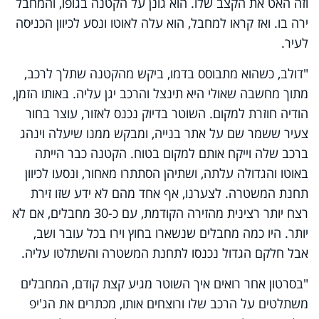
וזה האט את הקצב שלו. הוא גונן על הקטנה בגופו, והמחבל
ירה בו. ואז קראו למחבל, הוא עלה לאוטו ונסע לכיוון הכניסה
לעיר.
"דולב, כשהוא מתבוסס בדמו, ביקש מהקטנה שתלך לרכב,
מתוך מחשבה שאולי היא תינצל והרכב יגן עליה. באותו הזמן,
הודיה חוזרת למקום. השוטר בדיוק נכנס לאזור, עוצר בחור
צעיר ששמר שם על אתר בנייה, ומבקש ממנו שיעלה וינהג
ברכב שלה וייקח אותם למקום בטוח. הקטנה כבר הייתה
באוטו והגדולה עלתה, ושתיהן הסתתרו מאחור, ונסעו לכיוון
תחנת המשטרה. לצערנו, אף אחד מהם לא ידע שזו זירת
רצח יותר רצינית מהזירה הקודמת, עם כ-30 מחבלים, אם לא
יותר. היו כמה מחבלים שנשארו בחוץ וירו בכל עובר ושב,
אבל חלקם הגדול נכנסו לתחנת המשטרה והשתלטו עליה.
"בסרטון אחר רואים איך השוטר מגיע קצת קודם, המחבלים
משתלטים על הרכב שלו ורוצחים אותו, מכתרים את הג'יפ