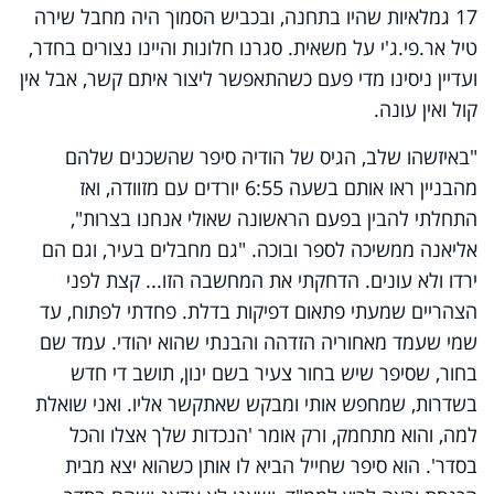
17 גמלאיות שהיו בתחנה, ובכביש הסמוך היה מחבל שירה
טיל אר.פי.ג'י על משאית. סגרנו חלונות והיינו נצורים בחדר,
ועדיין ניסינו מדי פעם כשהתאפשר ליצור איתם קשר, אבל אין
קול ואין עונה.
"באיזשהו שלב, הגיס של הודיה סיפר שהשכנים שלהם
מהבניין ראו אותם בשעה 6:55 יורדים עם מזוודה, ואז
התחלתי להבין בפעם הראשונה שאולי אנחנו בצרות",
אליאנה ממשיכה לספר ובוכה. "גם מחבלים בעיר, וגם הם
ירדו ולא עונים. הדחקתי את המחשבה הזו... קצת לפני
הצהריים שמעתי פתאום דפיקות בדלת. פחדתי לפתוח, עד
שמי שעמד מאחוריה הזדהה והבנתי שהוא יהודי. עמד שם
בחור, שסיפר שיש בחור צעיר בשם ינון, תושב די חדש
בשדרות, שמחפש אותי ומבקש שאתקשר אליו. ואני שואלת
למה, והוא מתחמק, ורק אומר 'הנכדות שלך אצלו והכל
בסדר'. הוא סיפר שחייל הביא לו אותן כשהוא יצא מבית