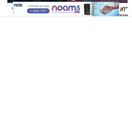
X
"לא שאלו אותי. הבנתי שאני
454 שנה לפטירתו של האר"י
צריכה לקחת אחריות": נעמי
הקדוש: 10 עובדות על גדול
בנט בריאיון אישי
מקובלי צפת
תשעה באב | מסע לירושלים של פעם: רואים את הנחמה