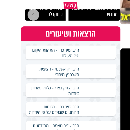
גם השולחן שבת שאתם
קצרים
כל מה שנשבר יכול להיבנות
מסדרים הוא חלק מהשפע
האם מ
מחדש
שתקבלו
בשבת
הרצאות ושיעורים
הרב זמיר כהן - התהוות היקום
וגיל העולם
הרב ירון אשכנזי - הציצית,
השכפ"ץ היהודי
הרב יצחק בצרי - גלגול נשמות
ביהדות
הרב זמיר כהן - הכוחות
הרוחניים שבאדם על פי היהדות
הרב שניר גואטה - ההזדמנות