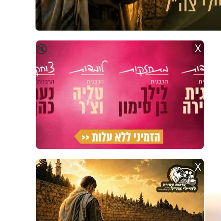
X
🔇
X