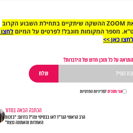
הצטרפו לקבוצת הוואטסאפ לקראת ZOOM ההשקה שיתקיים בתחילת השבוע הקרוב
"א. מספר המקומות מוגבל! לפרטים על המיזם
לחצו 
חצו כאן >>
התראה על כל תוכן חדש של הידברות?
אני מסכים
למדיניות הפרטיות
הכתבה הבאה במדור
הרב הראשי הגר"ד לאו בבסיסי צה"ל בדרום: "בזכות
האחדות והאמונה ננצח"