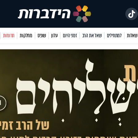
למתחילים
שאל את הרב
זמני היום
עלון
שופס
מחלקות
תרומות