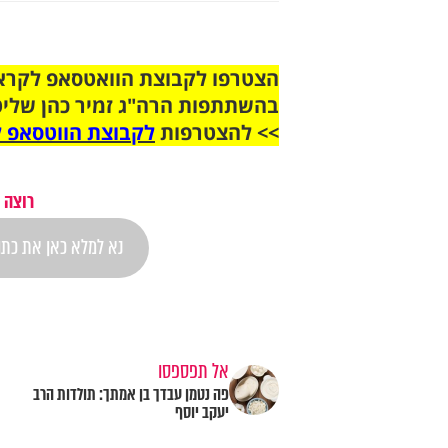
בהשתתפות הרה"ג זמיר כהן שליט
>> להצטרפות
לקבוצת הווטסאפ ל
רוצה 
אל תפספסו
פה נטמן עבדך בן אמתך: תולדות הרב
יעקב יוסף