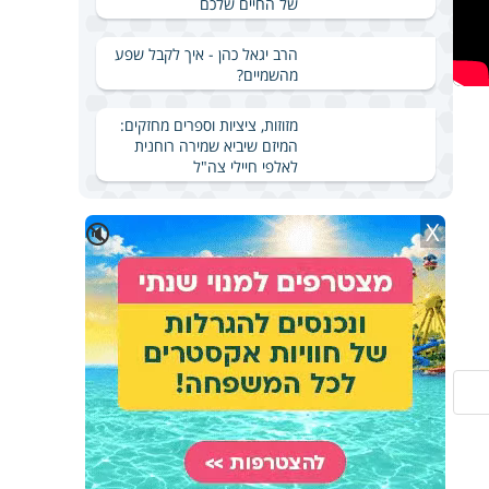
של החיים שלכם
הרב יגאל כהן - איך לקבל שפע
מהשמיים?
מזוזות, ציציות וספרים מחזקים:
המיזם שיביא שמירה רוחנית
לאלפי חיילי צה"ל
X
🔇