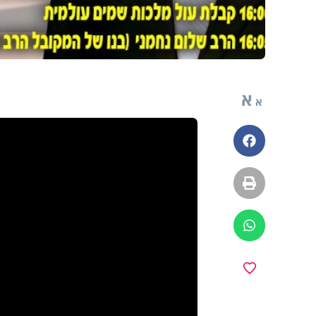
א
א
פייסבוק
הדפסה
ווטסאפ
מועדפים