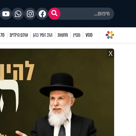
VOD
מגזין
חדשות
הרב זמיר כהן
עולם הילדים
70 שאלות
X