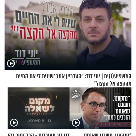
המשפיע(נ)ים | יוני דוד: "העבריין אמר 'שינית לי את החיים
מהקצה אל הקצה'"
"נתקענו. חשבנו שאנחנו
בני זוג מעורבים - הרב זמיר כהן