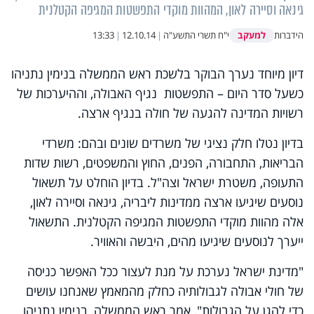
גינאה וסיירה לאון, המהוות מוקדי התפשטות המגיפה הקטלנית
למעקב
הידברות
י"ח תשרי התשע"ה
|
12.10.14
|
13:33
דיון מיוחד נערך הבוקר בלשכת ראש הממשלה בנימין נתניהו
כשעל סדר היום – התפשטות נגיף האבולה, וההיערכות של
רשויות המדינה להגעה של חולה בנגיף ארצה.
בדיון נטלו חלק נציגי של משרדים שונים ובהם: משרדי
הבריאות, התחבורה, הפנים, החוץ והמשפטים, רשות שדות
התעופה, משטרת ישראל וצה"ל. בדיון הוחלט על תשאול
נוסעים שיגיעו ארצה ממדינות ליבריה, גינאה וסיירה לאון,
אלה מהוות מוקדי התפשטות המגיפה הקטלנית. התשאול
ייערך לנוסעים שיגיעו מהים, היבשה והאוויר.
"מדינת ישראל נערכת על מנת לעצור ככל האפשר כניסה
של חולי אבולה לגבולותיה כחלק מהמאמץ שאנחנו עושים
כדי להגן על הגבולות", אמר ראש הממשלה, בנימין נתניהו