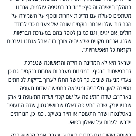
במהלך הישיבה והוסיף: "מדובר במגיפה עולמית, אנחנו
משתפים פעולה עם מדינות אחרות ונוסף על השמירה על
הגבולות שלנו אנחנו נוקטים שורה של צעדים כדי לבודד
חולים, אם יגיעו, וגם כמובן לטפל בהם במערכת הבריאות
שלנו. אנחנו מקווים שלא יהיה צורך בזה אבל אנחנו נערכים
לקראת כל האפשרויות".
ישראל היא לא המדינה היחידה והראשונה שנערכת
להתפשטות הנגיף. במדינות מערביות אחרות ננקטים גם כן
צעדי מניעה שונים. כך למשל החלו לערוך בדיקות לנוחתים
מסיירה לאון, מליבריה ומגינאה בחמישה שדות תעופה
בארה"ב: שדה התעופה על שם קנדי ושדה התעופה ניוארק
שבניו יורק, שדה התעופה דאלס שבוושינגטון, שדה התעופה
באטלנטה ושדה התעופה או'הייר בשיקגו. כמו כן, הנוחתים
יידרשו לענות על שאלון רפואי.
בשיחה שקיים עם כתבים בשבוע שעבר, אמר הנשיא ברק