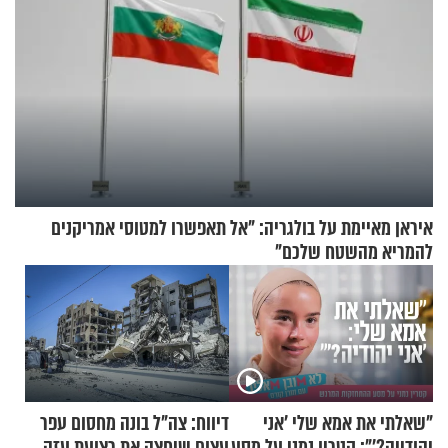
איראן מאיימת על בולגריה: "אל תאפשרו למטוסי אמריקנים
להמריא מהשטח שלכם"
"שאלתי את אמא שלי 'אני
דיווח: צה"ל בונה מחסום עפר
יהודייה?'": קטרין נמני על מסע
עצום שיחצה את רצועת עזה