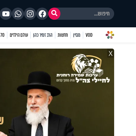
VOD
מגזין
חדשות
הרב זמיר כהן
עולם הילדים
70 שאלות
X