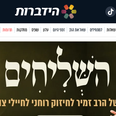
למתחילים
שאל את הרב
זמני היום
עלון
שופס
מחלקות
תרומות