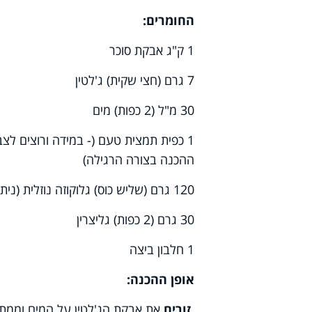
החומרים:
1 ק"ג אבקת סוכר
7 גרם (חצי שקית) ג'לטין
30 מ"ל (2 כפות) מים
1 כפית תמצית טעם (- במידה ורוצים ל
ההכנה בצורה הרגילה)
120 גרם (שליש כוס) גלוקוזה נוזלית (ניתן לקנות בחנויות המתמחות בממכר חומרי אפייה)
30 גרם (2 כפות) גליצרין
1 חלבון ביצה
אופן ההכנה:
זורים
את אבקת הג'לטין על המים וממתי