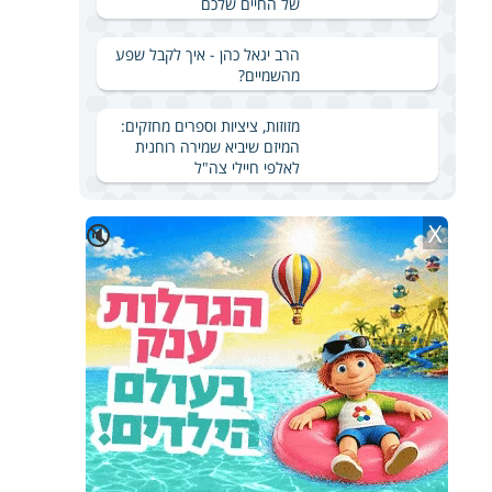
של החיים שלכם
הרב יגאל כהן - איך לקבל שפע
מהשמיים?
מזוזות, ציציות וספרים מחזקים:
המיזם שיביא שמירה רוחנית
לאלפי חיילי צה"ל
X
🔇