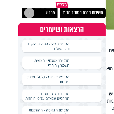
קצרים
כל מה שנשבר יכול להיבנות
האם מ
חשיבות הכרת הטוב ביהדות
מחדש
בשבת
הרצאות ושיעורים
הרב זמיר כהן - התהוות היקום
וגיל העולם
נו
הרב ירון אשכנזי - הציצית,
השכפ"ץ היהודי
הוא
הרב יצחק בצרי - גלגול נשמות
ביהדות
יש
הרב זמיר כהן - הכוחות
הרוחניים שבאדם על פי היהדות
מות
ט
הרב שניר גואטה - ההזדמנות