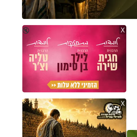
X
🔇
X