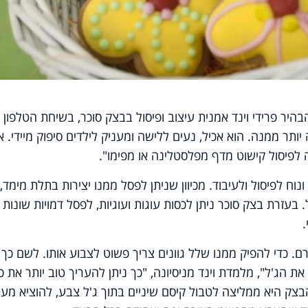
היר פרידי וינד אמנית עיצוב ופיסול בבצק סוכר, בשיחת הטלפון
תר ממנה. הוא אכיל, נעים ללישה ומעניק לילדים סיפוק מיידי. אי
 לפיסול קישוט מדף מפלסטלינה או מפימו".
וח לפיסול ולעיבוד. מכיוון שניתן לפסל ממנו יצירות בתלת מימד, 
בעזרת בצק סוכר ניתן לכסות עוגות ועוגיות, לפסל דמויות שונות
ם. כדי להפיק ממנו שלל גוונים צריך פשוט לצבוע אותו. לשם כך 
 הג'ל", מלמדת וינד מניסיונה, "כך ניתן להעריך טוב יותר את כ
צק היא ממליצה לטבול קיסם שיניים בתוך ג'ל צבע, להוציא מע