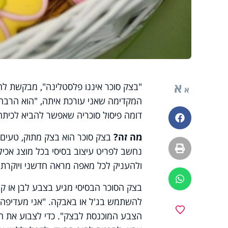
א
"בצק סוכר איננו פלסטלינה", מבקשת להב
א
המקדימה שאני עורכת איתה, "הוא הרבה יו
דומה פיסול סוכריה שאפשר להביא לכיתה
פייסבוק
מה זה?
בצק סוכר הוא בצק מתוק, טעים ונ
הדפסה
נחשב לפריט עיצוב בסיסי בכל מוצג אכיל. 
ולהעניק לכל מאפה מראה חדשני ויוקרתי.
ווטסאפ
בצק הסוכר הבסיסי מגיע בצבע לבן או קר
להשתמש בג'ל או באבקה. "אני מעדיפה את
מועדפים
הצבע המוכנסת לבצק". כדי לצבוע את הב