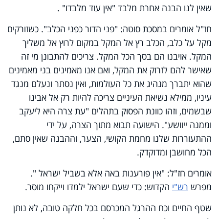
שאין לנו הבנה אחרת מלבד "אין עוד מלבדו" .
חז"ל אומרים במסכת סוטה: "פני הדור כפני הכלב". כשזורקים
מקל על כלב, הכלב רץ אל המקל במקום לרוץ אל משליך
המקל. אויבנו הם בסך הכל המקל. צריכים להתבונן מי זה
שאישר להם לזרוק את המקל, ואם אנו מאמינים בני מאמינים
שהוא יתברך מנהיג את כל העולמות, ואין נסתר ונעלם מנגד
עיניו, ממילא נשיאת העיניים צריכה להיות רק אל אבינו
שבשמים, וזהו כוונת הפסוק בתהלים "עת צרה היא ליעקב
וממנה ייוושע". הישועה תבוא מתוך הצרה, על ידי
ההתעוררות שלנו מחמת הקושי, הצער, וההבנה שאין סתם,
הכל מחושבן ומדוקדק.
אומרים חז"ל: "אין פורענות באה אלא בשביל ישראל ".
מפרש
רש"י
הקדוש: כדי שעם ישראל ילמדו וייקחו מוסר.
שטף החיים וכח ההרגל המכרסם בכל חלקה טובה, לא נותן