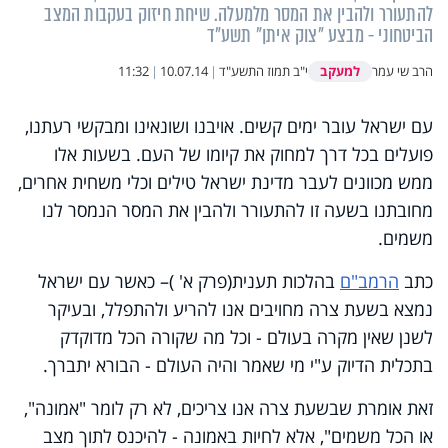
להתעורר ולהבין את המסר מלמעלה. שיחת חיזוק בעקבות המצב
הביטחוני - מבצע "צוק איתן" תשע"ד
למעקב
הרב שי עמר
י"ב תמוז התשע"ד
|
10.07.14
|
11:32
עם ישראל עובר ימים קשים. אויבנו ושונאינו ומבקשי רעתנו,
פועלים בכל דרך למחוק את קיומו של העם. בשעות אלו
ממש מכוונים לעבר מדינת ישראל טילים וכלי משחית אחרים,
מחובתנו בשעה זו להתעורר ולהבין את המסר הנמסר לנו
משמים.
כתב
הרמב"ם
בהלכות תענית(פרק א' )– כאשר עם ישראל
נמצא בשעת צרה מחויבים אנו להריע ולהתפלל, ובעיקר
לשנן שאין מקרה בעולם - וכל מה שקורה הכל מדוקדק
בתכלית הדיוק ע"י מי שאמר והיה העולם - הבורא יתברך.
זאת אומרת שבשעת צרה אנו צריכים, לא רק לומר "אמונה",
או הכל משמים", אלא לחיות באמונה - להיכנס לתוך מצב