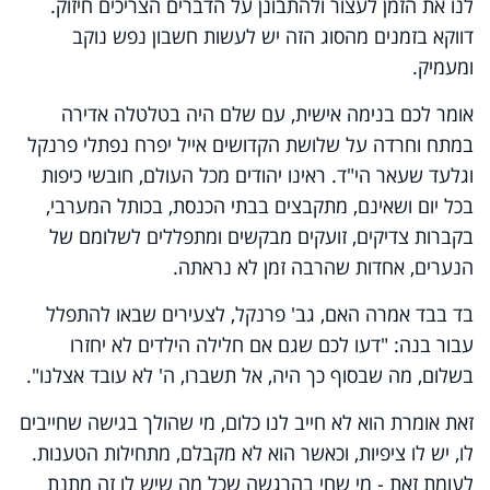
לנו את הזמן לעצור ולהתבונן על הדברים הצריכים חיזוק.
דווקא בזמנים מהסוג הזה יש לעשות חשבון נפש נוקב
ומעמיק.
אומר לכם בנימה אישית, עם שלם היה בטלטלה אדירה
במתח וחרדה על שלושת הקדושים אייל יפרח נפתלי פרנקל
וגלעד שעאר הי"ד. ראינו יהודים מכל העולם, חובשי כיפות
בכל יום ושאינם, מתקבצים בבתי הכנסת, בכותל המערבי,
בקברות צדיקים, זועקים מבקשים ומתפללים לשלומם של
הנערים, אחדות שהרבה זמן לא נראתה.
בד בבד אמרה האם, גב' פרנקל, לצעירים שבאו להתפלל
עבור בנה: "דעו לכם שגם אם חלילה הילדים לא יחזרו
בשלום, מה שבסוף כך היה, אל תשברו, ה' לא עובד אצלנו".
זאת אומרת הוא לא חייב לנו כלום, מי שהולך בגישה שחייבים
לו, יש לו ציפיות, וכאשר הוא לא מקבלם, מתחילות הטענות.
לעומת זאת - מי שחי בהרגשה שכל מה שיש לו זה מתנת