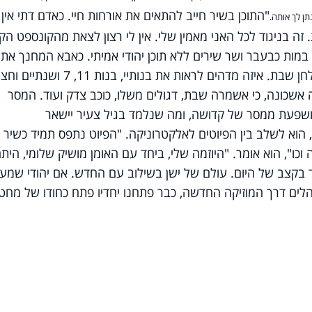
"התוכן בשיר חייב להתאים את אורחות חיי. כאדם דתי אין 
ן לך אותה.
 זה בניגוד לכל האני מאמין שלי. אין לי רצון לצאת מהקונספט הק
מות כבעבר ושר שירים ללא תוכן יהודי אמיתי. כאבא המחנך את
הדור הבא של בנותיי, הפיוט נע סביב שולחן שבת. איזה מדהים לראות את בנותיי, בנות 11, 7 ושנתיים
ה אשכונה, כי אשמרה שבת, דגולים משלו, כוכב צדק ועוד. המסר
שפעת ממסר של קדושה, ומה שנלמד בגיל צעיר יישאר
, הוא לשלב בין הפיוטים לאלקטרוניקה. "הפיוט נתפס תמיד כשיר 
ה וכו", הוא אומר. "היוזמה שלי, ביחד עם האומן מושיק שלומי, הית
בקצב של היום. עולם של ישן בשילוב עם החדש. אם יהודי שמע
ים דרך המוזיקה החדשה, כבר פתחנו יחדיו פתח כחודו של מחט"