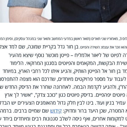
בן חור גדל בקריית שמונה, שם למד אצל
וא זוכר את עצמו: השירה והפיוט.
ה לפיוט של ליאור אלמליח – פייטן מוכשר נוסף שיצא מהעיר
 שירת הבקשות, המקאמים והפיוטים בסגנון המרוקאי. הלימוד
בן חור אל הפייטן הוותיק, והגיע איתו לכל רחבי הארץ, במיוחד
לעבוד על מספר פרויקטים מיוחדים, שדרכם הוא מצפה להתפרסם
הח"ן, ולהגיע לקדמת הבמה. לאחרונה שחרר את הדיסק החדש של
וטים יפהפיים. בדיסק פיוטים כגון "כוכב צדק", "אשיר לך ארץ
מיר בניון ועוד. בינו לבין חלק גדול מהאומנים הצעירים יש הבדל
 המטרה, שכן היעד ברור ומדויק:
קידוש
שם שמיים ברבים.
ברמה
 למקומות אחרים, ואף ניסה לשלב סגנונות רבים ומיוחדים ביחד 
ך" - אותה קדושה הנאמרת בכל יום ומתנגנת בניגון מיוחד בשבת