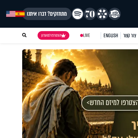
מתחזקים? דברו איתנו
צור קשר
ENGLISH
LIVE
הצטרפו למועדון