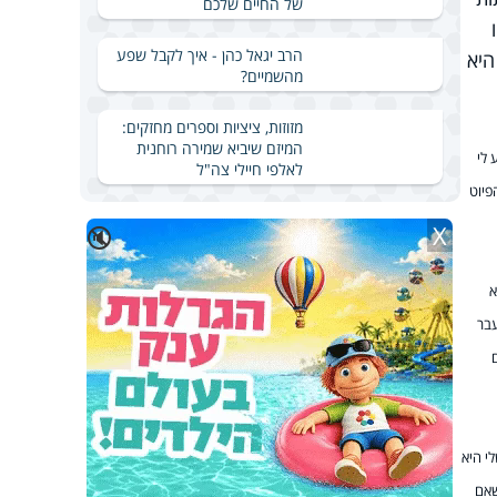
של החיים שלכם
ו
הרב יגאל כהן - איך לקבל שפע
היא
מהשמיים?
מזוזות, ציציות וספרים מחזקים:
המיזם שיביא שמירה רוחנית
 לי
לאלפי חיילי צה"ל
פיוט
X
🔇
א
עבר
י היא
שאם