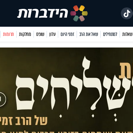
למתחילים
שאל את הרב
זמני היום
עלון
שופס
מחלקות
תרומות