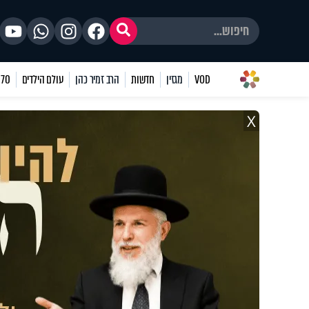
VOD
מגזין
חדשות
הרב זמיר כהן
עולם הילדים
70 שאלות
X