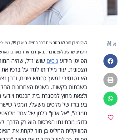
א
א
היעדים שהציב לעצמו בחיים. אך דבר אחד בוער בו מאז שה
הפייטן הידוע
ניסים
שושן ז"ל, שהיה המור
פייסבוק
הצפונית. עוד מילדותו למד על ברכיו את
האינטנסיבי נמשך כחמש שנים, ובהן נצמד 
הדפסה
בשבתות בקשות.
בשנים האחרונות החל 
ולצאת מחוץ למסגרת בית הכנסת ויודעי 
ווטסאפ
בעיבודו של מקסים משעלי, המכיל שישה פי
חמדה", "אל אדון" בלחן של אחד מלהיטי ע
מועדפים
גדול: מבחינתו הפרסום הוא רק הדרך ולא
המוזיקלית החליט בן חור לקחת את הפיוט
הפיוט. כך למשל הקליט את השיר "נקדיש