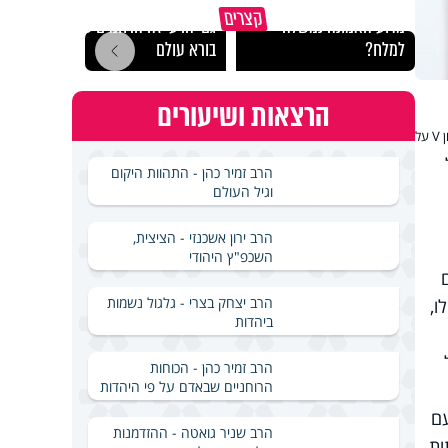
קצרים
מדוע האמונה נמשלה
גם ׳הרע׳ זה הרחמים של
האם מ
למלח?
בורא עולם
בשבת
הרצאות ושיעורים
לשלומי בן חור לא חסר שום דבר בחיים. הוא בן 39, נשוי פלוס 3, מאחוריו שני תארים (תואר ראשון במדעי המחשב ותואר שני במנהל עסקים), וסימן המון V על
הרב זמיר כהן - התהוות היקום
וגיל העולם
הרב ירון אשכנזי - הציצית,
השכפ"ץ היהודי
הרב יצחק בצרי - גלגול נשמות
ו,
ביהדות
הרב זמיר כהן - הכוחות
הרוחניים שבאדם על פי היהדות
עם
הרב שניר גואטה - ההזדמנות
ות