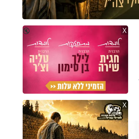
X
🔇
X