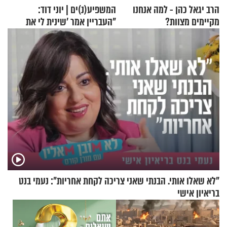
הרב יגאל כהן - למה אנחנו
המשפיע(נ)ים | יוני דוד:
מקיימים מצוות?
"העבריין אמר 'שינית לי את
החיים מהקצה אל הקצה'"
"לא שאלו אותי. הבנתי שאני צריכה לקחת אחריות": נעמי בנט
בריאיון אישי