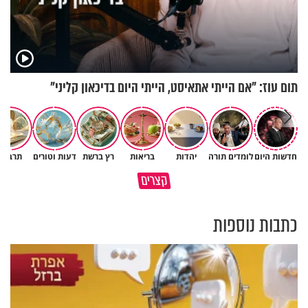
תום עוז: "אם הייתי אתאיסט, הייתי היום בדיכאון קליני"
חדשות היום
לומדים תורה
יהדות
בריאות
רץ ברשת
דעות וטורים
תרבות
נפלאות הבריאה | הפיל - מלך
איך לשלוט בסיטואציה בצורה
קצרים
הזיכרון של הסוואנה
נכונה?
כתבות נוספות