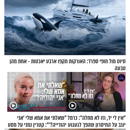
סיוט מול חופי ספרד: האורקות תקפו ארבע יאכטות - אחת מהן
טבעה
"אין לי יד, וזו לא מחלה": כרמל
"שאלתי את אמא שלי 'אני
יוגב על החיסרון שהפך לגעגוע
יהודייה?'": קטרין נמני על מסע