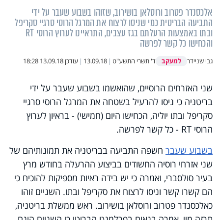
אלכסנדר פטרוב ורוסלאן בושירוב, שזוהו בשבוע שעבר על ידי
התביעה הבריטית כמי שניסו לרצוח את המרגל הרוסי סרגיי סקריפל
ובתו באמצעות הרעלתם בגז עצבים, התראיינו לערוץ הרוסי RT
והכחישו כל קשר לפרשה
למעקב
גבי שניידר
ד' תשרי התשע"ט
|
13.09.18
|
עודכן
13.09.18 18:28
שני האזרחים הרוסיים, שהואשמו בשבוע שעבר על ידי
בריטניה כי ניסו להרעיל בשטחה את המרגל הרוסי סרגיי
סקריפל ובתו יוליה, הכחישו היום (חמישי) - בראיון לערוץ
הרוסי RT - כל קשר לפרשה.
בשבוע שעבר
חשפה התביעה בבריטניה את תמונותיהם של
שני אזרחי רוסיה החשודים בביצוע ההרעלה בחודש מרץ
בעיר סולסברי, ואמרה כי יש בידה ראיות מספיקות להוכיח כי
הם קשרו קשר וניסו לרצוח את סקריפל ובתו. השניים זוהו
כאלכסנדר פטרוב ורוסלאן בושירוב. ראש ממשלת בריטניה,
תרזה מיי, אמרה בנאום בפרלמנט הבריטי כי השניים הינם