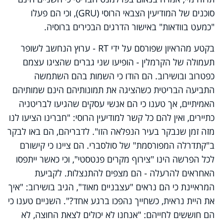
סוכנים של המודיעין הצבאי הרוסי (
GRU
), וכי הם פעלו
"כמעט בוודאות" באישור הדרגים הבכירים ברוסיה.
בקטע מהראיון שפורסם על ידי
RT
- ערוץ הנחשב לשופר
תעמולה של הקרמלין - הופיעו שני גברים שהציגו עצמם
כפטרוב ובושירוב. הם הודו כי השמות בהם השתמשה
התביעה הבריטית כשהציגה את תמונותיהם הינם שמותיהם
האמיתיים, אך טענו כי הם אנשי עסקים שהגיעו לבריטניה
כתיירים, ואין להם כל קשר למודיעין הרוסי: "חברינו הציעו לנו
מזה זמן שנבקר בעיר הנפלאה הזו". לדבריהם, הם באו לבקר
ב"קתדרלה המפורסמת" של סולסברי. הם ציינו כי קישורם
לכל הפרשה הינו "צירוף מקרים פנטסטי", וכי כאשר ייתפסו
האחראים להרעלה - הם מצפים להתנצלות. לקביעת
המראיינת כי הם נראים "עצבניים מאוד", הגיב בושירוב: "איך
את היית נראית, כשחייך נהפכו ברגע אחד?". השניים טענו כי
הם חוששים לחייהם: "אנחנו לא יכולים לצאת החוצה, לא