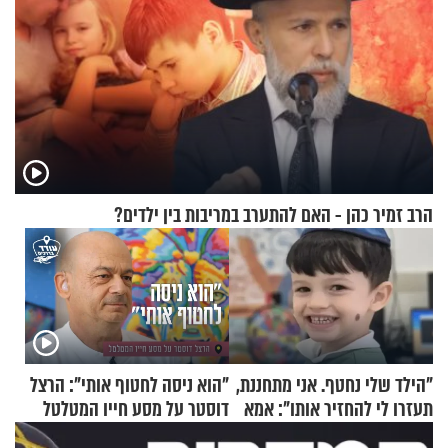
הרב זמיר כהן - האם להתערב במריבות בין ילדים?
"הילד שלי נחטף. אני מתחננת,
"הוא ניסה לחטוף אותי": הרצל
תעזרו לי להחזיר אותו": אמא
דוסטר על מסע חייו המטלטל
של יובל בן ה-4 בריאיון דומע