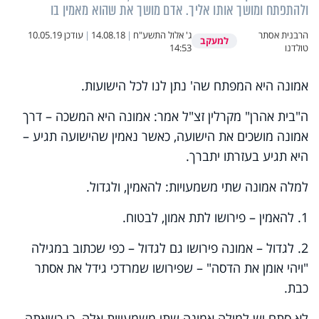
ולהתפתח ומושך אותו אליך. אדם מושך את שהוא מאמין בו
הרבנית אסתר
ג' אלול התשע"ח
|
14.08.18
|
עודכן
10.05.19
למעקב
טולדנו
14:53
אמונה היא המפתח שה' נתן לנו לכל הישועות.
ה"בית אהרן" מקרלין זצ"ל אמר: אמונה היא המשכה – דרך
אמונה מושכים את הישועה, כאשר נאמין שהישועה תגיע –
היא תגיע בעזרתו יתברך.
למלה אמונה שתי משמעויות: להאמין, ולגדול.
1. להאמין – פירושו לתת אמון, לבטוח.
2. לגדול – אמונה פירושו גם לגדול – כפי שכתוב במגילה
"ויהי אומן את הדסה" – שפירושו שמרדכי גידל את אסתר
כבת.
לא סתם יש למילה אמונה שתי משמעויות אלה. כי כשאתה