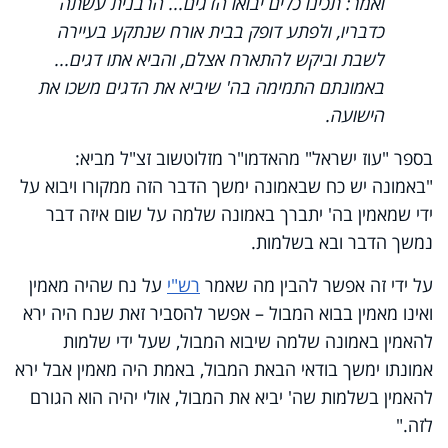
ואמר: תכינו כלים יבואו הדגים... הרבנית עשתה
כדבריו, ולפתע דופק בבית אורח שנתקע בעיירה
לשבת וביקש להתארח אצלם, והביא אתו דגים...
באמונתם התמימה בה' שיביא את הדגים משכו את
הישועה.
בספר "עוז ישראל" מהאדמו"ר מזלוטשוב זצ"ל מביא:
"באמונה יש כח שבאמונה ימשך הדבר הזה ממקורו ויבוא על
ידי שמאמין בה' יתברך באמונה שלמה על שום איזה דבר
נמשך הדבר ובא בשלמות.
על ידי זה אפשר להבין מה שאמר
רש"י
על נח שהיה מאמין
ואינו מאמין בבוא המבול – אפשר להסביר זאת שנח היה ירא
להאמין באמונה שלמה שיבוא המבול, שעל ידי שלמות
אמונתו ימשך בודאי הבאת המבול, באמת היה מאמין אבל ירא
להאמין בשלמות שה' יביא את המבול, אולי יהיה הוא הגורם
לזה."