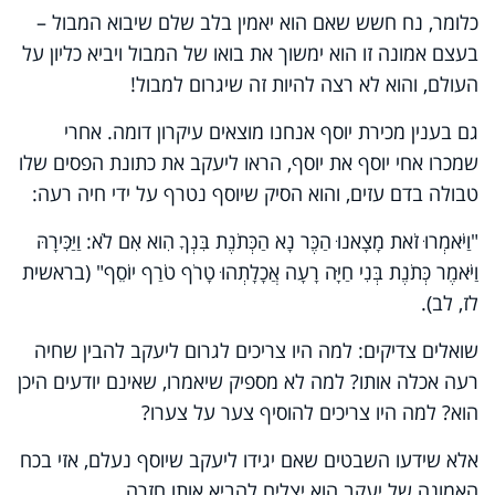
כלומר, נח חשש שאם הוא יאמין בלב שלם שיבוא המבול –
בעצם אמונה זו הוא ימשוך את בואו של המבול ויביא כליון על
העולם, והוא לא רצה להיות זה שיגרום למבול!
גם בענין מכירת יוסף אנחנו מוצאים עיקרון דומה. אחרי
שמכרו אחי יוסף את יוסף, הראו ליעקב את כתונת הפסים שלו
טבולה בדם עזים, והוא הסיק שיוסף נטרף על ידי חיה רעה:
"וַיֹּאמְרוּ זֹאת מָצָאנוּ הַכֶּר נָא הַכְּתֹנֶת בִּנְךָ הִוא אִם לֹא: וַיַּכִּירָהּ
וַיֹּאמֶר כְּתֹנֶת בְּנִי חַיָּה רָעָה אֲכָלָתְהוּ טָרֹף טֹרַף יוֹסֵף" (בראשית
לז, לב).
שואלים צדיקים: למה היו צריכים לגרום ליעקב להבין שחיה
רעה אכלה אותו? למה לא מספיק שיאמרו, שאינם יודעים היכן
הוא? למה היו צריכים להוסיף צער על צערו?
אלא שידעו השבטים שאם יגידו ליעקב שיוסף נעלם, אזי בכח
האמונה של יעקב הוא יצליח להביא אותו חזרה.