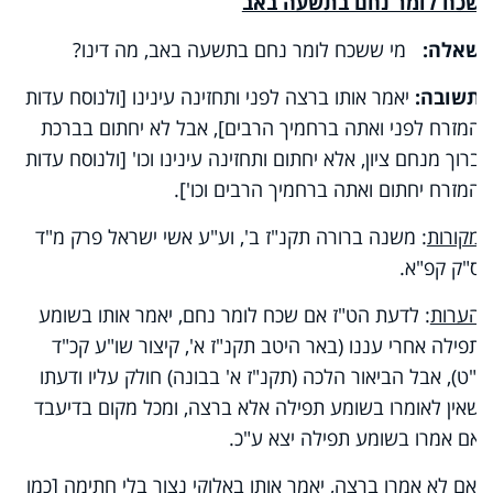
שכח לומר נחם בתשעה באב
שאלה:
מי ששכח לומר נחם בתשעה באב, מה דינו?
תשובה:
יאמר אותו ברצה לפני ותחזינה עינינו [ולנוסח עדות
המזרח לפני ואתה ברחמיך הרבים], אבל לא יחתום בברכת
ברוך מנחם ציון, אלא יחתום ותחזינה עינינו וכו' [ולנוסח עדות
המזרח יחתום ואתה ברחמיך הרבים וכו'].
מקורות
: משנה ברורה תקנ"ז ב', וע"ע אשי ישראל פרק מ"ד
ס"ק קפ"א.
הערות
: לדעת הט"ז אם שכח לומר נחם, יאמר אותו בשומע
תפילה אחרי עננו (באר היטב תקנ"ז א', קיצור שו"ע קכ"ד
י"ט), אבל הביאור הלכה (תקנ"ז א' בבונה) חולק עליו ודעתו
שאין לאומרו בשומע תפילה אלא ברצה, ומכל מקום בדיעבד
אם אמרו בשומע תפילה יצא ע"כ.
ואם לא אמרו ברצה, יאמר אותו באלוקי נצור בלי חתימה [כמו