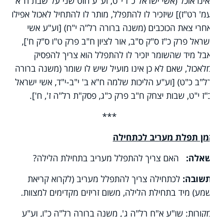
ואינו אוכל (אשי ישראל כ"ז י"ט, וע"ע חוט שני על שבת ח"א
עמ' רט"ז)] שיזכיר לו להתפלל, מותר לו להתחיל לאכול אפילו
אחרי צאת הכוכבים (משנה ברורה רל"ה י"ח) [וע"ע אשי
ישראל פרק כ"ז ס"ק ס"ב, אור לציון ח"ב פרק ט"ו ס"ק ח'],
אבל מיד שהשומר יזכיר לו להתפלל הוא צריך להפסיק
מלאכול, שאם לא כן אינו מועיל שיש לו שומר (משנה ברורה
רל"ב כ"ט) [וע"ע הליכות שלמה ח"א ב' י"ב-י"ד, אשי ישראל
כ"ז י"ט, שבות יצחק ח"ב פרק כ"ג, פסק"ת רל"ה ז', ח'].
***
זמן תפלת מעריב לכתחילה
שאלה:
האם צריך להתפלל מעריב בתחילת הלילה?
תשובה:
לכתחילה צריך להתפלל מעריב (לקרוא קריאת
שמע) מיד בתחילת הלילה, משום זריזים מקדימים למצוות.
מקורות
: שו"ע א"ח רל"ה ג', משנה ברורה רל"ה כ"ו, וע"ע