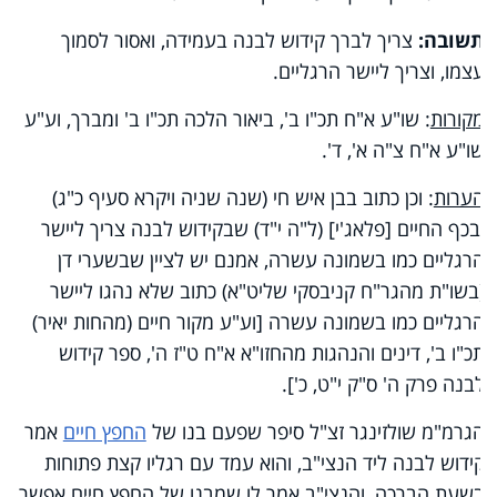
תשובה:
צריך לברך קידוש לבנה בעמידה, ואסור לסמוך
עצמו, וצריך ליישר הרגליים.
מקורות
: שו"ע א"ח תכ"ו ב', ביאור הלכה תכ"ו ב' ומברך, וע"ע
שו"ע א"ח צ"ה א', ד'.
הערות
: וכן כתוב בבן איש חי (שנה שניה ויקרא סעיף כ"ג)
ובכף החיים [פלאג'י] (ל"ה י"ד) שבקידוש לבנה צריך ליישר
הרגליים כמו בשמונה עשרה, אמנם יש לציין שבשערי דן
(בשו"ת מהגר"ח קניבסקי שליט"א) כתוב שלא נהגו ליישר
הרגליים כמו בשמונה עשרה [וע"ע מקור חיים (מהחות יאיר)
תכ"ו ב', דינים והנהגות מהחזו"א א"ח ט"ז ה', ספר קידוש
לבנה פרק ה' ס"ק י"ט, כ'].
הגרמ"מ שולזינגר זצ"ל סיפר שפעם בנו של
החפץ חיים
אמר
קידוש לבנה ליד הנצי"ב, והוא עמד עם רגליו קצת פתוחות
בשעת הברכה, והנצי"ב אמר לו שמבנו של החפץ חיים אפשר