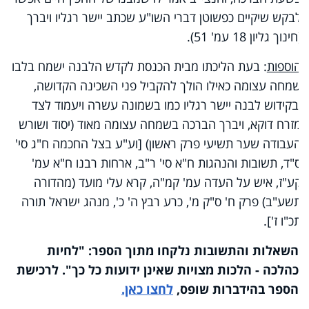
לבקש שיקיים כפשוטן דברי השו"ע שכתב יישר רגליו ויברך
(חינוך גליון 18 עמ' 51).
הוספות
: בעת הליכתו מבית הכנסת לקדש הלבנה ישמח בלבו
שמחה עצומה כאילו הולך להקביל פני השכינה הקדושה,
ובקידוש לבנה יישר רגליו כמו בשמונה עשרה ויעמוד לצד
מזרח דוקא, ויברך הברכה בשמחה עצומה מאוד (יסוד ושורש
העבודה שער תשיעי פרק ראשון) [וע"ע בצל החכמה ח"ג סי'
ס"ד, תשובות והנהגות ח"א סי' ר"ב, ארחות רבנו ח"א עמ'
קע"ז, איש על העדה עמ' קמ"ה, קרא עלי מועד (מהדורה
תשע"ב) פרק ח' ס"ק מ', כרע רבץ ה' כ', מנהג ישראל תורה
תכ"ו ז'].
השאלות והתשובות נלקחו מתוך הספר: "לחיות
כהלכה - הלכות מצויות שאינן ידועות כל כך". לרכישת
הספר בהידברות שופס,
לחצו כאן.