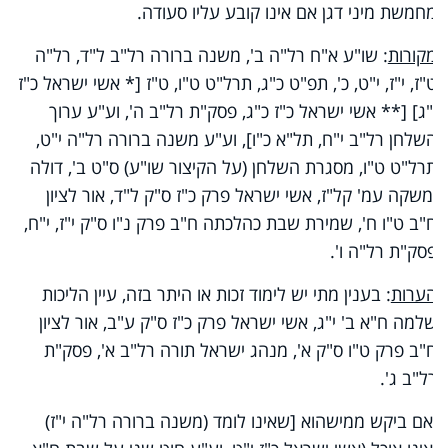
מחמשת מיני דגן אם אינו קובע עליו סעודה.
מקורות
: שו"ע א"ח רל"ה ב', משנה ברורה רל"ב ל"ד, רל"ה
ט"ז, י"ז, י"ט, כ', תפ"ט כ"ג, תרל"ט ט"ו, ט"ז [* אשי ישראל כ"ז
י"ג] [** אשי ישראל כ"ז כ"ג, פסק"ת רל"ב ה', וע"ע ערוך
השלחן רל"ב י"ח, תל"א כ"ו], וע"ע משנה ברורה רל"ה י"ט,
תרל"ט ט"ו, מסגרת השלחן (על הקיצור שו"ע) ס"ט ב', דולה
ומשקה עמ' קל"ז, אשי ישראל פרק כ"ז ס"ק ל"ד, אור לציון
ח"ב ט"ו ח', שמירת שבת כהלכתה ח"ב פרק נ"ו ס"ק י"ז, י"ח,
פסק"ת רל"ה ו'.
הערות
: בענין מתי יש לימוד זכות או היתר בזה, עיין הליכות
שלמה ח"א ב' י"ג, אשי ישראל פרק כ"ז ס"ק ע"ב, אור לציון
ח"ב פרק ט"ו ס"ק א', מנהג ישראל תורה רל"ב א', פסק"ת
רל"ב ג'.
ואם ביקש ממישהוא [שאינו לומד (משנה ברורה רל"ה י"ז)