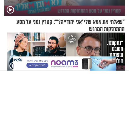
"שאלתי את אמא שלי 'אני יהודייה?'": קטרין נמני על מסע
ההתחזקות המרגש
X
"נתקענו. חשבנו שאנחנו
"שבר גדול. הבנו שאנחנו
הולכים למות": הרב יוסף גרמון
צריכים להתארגן להלוויה":
בריאיון מרתק
זוגיות במבחן, הפעם עם מרים
וגד דנינו