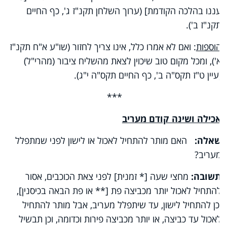
עננו בהלכה הקודמת] (ערוך השלחן תקנ"ז ג', כף החיים
תקנ"ז ב').
הוספות
: ואם לא אמרו כלל, אינו צריך לחזור (שו"ע א"ח תקנ"ז
א'), ומכל מקום טוב שיכוין לצאת מהשליח ציבור (מהרי"ל)
(עיין ט"ז תקס"ה ב', כף החיים תקס"ה י"ג).
***
אכילה ושינה קודם מעריב
שאלה:
האם מותר להתחיל לאכול או לישון לפני שמתפלל
מעריב?
תשובה:
מחצי שעה [* זמנית] לפני צאת הכוכבים, אסור
להתחיל לאכול יותר מכביצה פת [** או פת הבאה בכיסנין],
וכן להתחיל לישון, עד שיתפלל מעריב, אבל מותר להתחיל
לאכול עד כביצה, או יותר מכביצה פירות וכדומה, וכן תבשיל