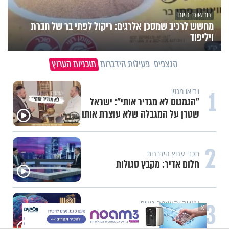
חדשות היום
מחשש לרכיב שמסכן אלרגים: ריקול לפתי בר של חברת
ויליפוד
הנצפים
פעילות הידברות
תוכניות הערוץ
1
וידיאו מגזין
"הגמגום לא מגדיר אותי": ישראל
שטרן על המגבלה שלא עוצרת אותו
2
תכני ערוץ הידברות
חלום אדיר: מקבץ סגולות
3
עשייה והעצמה נשית
X
משיבת נפש: הגבול הדק שבין חוסר
טקט לפגיעה בזולת