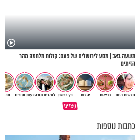
תשעה באב | מסע לירושלים של פעם: קולות מלחמה מהר
הזיתים
חדשות היום
בריאות
יהדות
רץ ברשת
לומדים תורה
דעות וטורים
תרבות
פותחים פתח קטן - ומקבלים עול
קצרים
תשתמש באהבה של השם לטובתך
עצום
כתבות נוספות