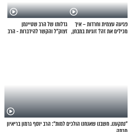
פגיעה עצמית וחרדות – איך
גדלותו של הרב שטיינמן
מכילים את זה? זוגיות במבחן,
זצוק"ל והקשר להידברות - הרב
הפעם עם יהודית ואלתר כהן
זמיר כהן
"נתקענו. חשבנו שאנחנו הולכים למות": הרב יוסף גרמון בריאיון
מרתק