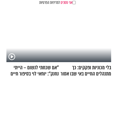
אני מסכים
למדיניות הפרטיות
בלי מכוניות ופקקים: כך
"אם שכחתי לנשום – הייתי
מתנהלים החיים באי שבו אסור
נחנק": יוחאי לוי בסיפור חיים
לנהוג כבר יותר מ-120 שנה
מעורר השראה