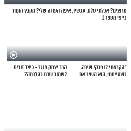
מרוצים? אכלתי סלט. עכשיו, איפה העוגה שלי? מקבץ הומור
כייפי מספר 1
"הקראתי לו פרקי שירה.
הרב יצחק פנגר - כיצד זוכים
כשסיימתי, הוא השיב את
לשמור שבת כהלכתה?
נשמתו לבורא"