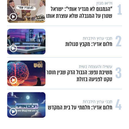
1
וידיאו מגזין
"הגמגום לא מגדיר אותי": ישראל
שטרן על המגבלה שלא עוצרת אותו
2
תכני ערוץ הידברות
חלום אדיר: מקבץ סגולות
3
עשייה והעצמה נשית
משיבת נפש: הגבול הדק שבין חוסר
טקט לפגיעה בזולת
4
תכני ערוץ הידברות
חלום אדיר: חלמתי על בית המקדש