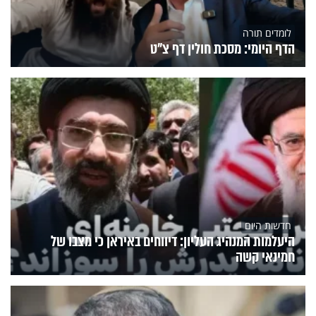
לומדים תורה
הדף היומי: מסכת חולין דף צ"ט
חדשות היום
היעלמות המנהיג העליון: דיווחים באיראן כי מצבו של
חמינאי קשה