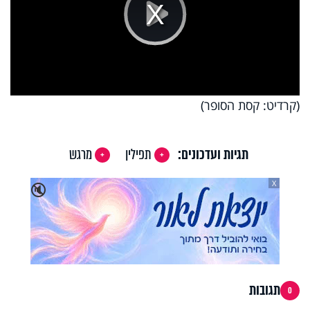
Play
Video
(קרדיט: קסת הסופר)
תגיות ועדכונים:
תפילין
מרגש
X
🔇
תגובות
0