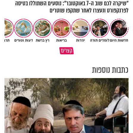
"שיקרה לכם שוב ה-7 באוקטובר": נוסעים השתוללו בטיסה
לפרנקפורט ונעצרו לאחר שתקפו שוטרים
חדשות היום
לומדים תורה
יהדות
בריאות
רץ ברשת
דעות וטורים
תרבות
גם ׳הרע׳ זה הרחמים של בורא
קצרים
מדוע האמונה נמשלה למלח?
עולם
כתבות נוספות