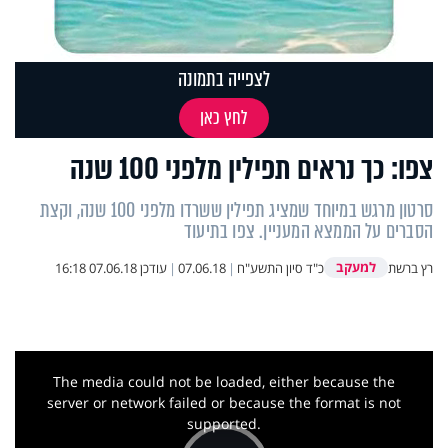
לצפייה בתמונה
לחץ כאן
צפו: כך נראים תפילין מלפני 100 שנה
סרטון מרגש במיוחד שמציג תפילין ששרדו מלפני 100 שנה, וקצת
הסברים על הממצא המעניין. צפו בתיעוד
למעקב
רץ ברשת
כ"ד סיון התשע"ח
|
07.06.18
|
עודכן
07.06.18 16:18
This
is
a
The media could not be loaded, either because the
modal
window.
server or network failed or because the format is not
supported.