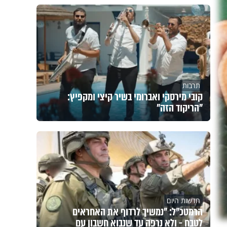
תרבות
קובי מירסקי ואברומי בשיר קיצי ומקפיץ:
"הריקוד הזה"
חדשות היום
הרמטכ"ל: "נמשיך לרדוף את האחראים
לטבח - ולא נרפה עד שנבוא חשבון עם