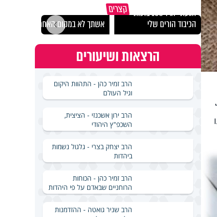
קצרים
הגעתי לגיל 108 בזכות
נבחר
הכיבוד הורים שלי
אשתך לא במקום האחרון
ישרא
הרצאות ושיעורים
הרב זמיר כהן - התהוות היקום
וגיל העולם
הרב ירון אשכנזי - הציצית,
השכפ"ץ היהודי
הרב יצחק בצרי - גלגול נשמות
ביהדות
הרב זמיר כהן - הכוחות
הרוחניים שבאדם על פי היהדות
הרב שניר גואטה - ההזדמנות