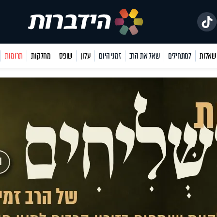
למתחילים
שאל את הרב
זמני היום
עלון
שופס
מחלקות
תרומות