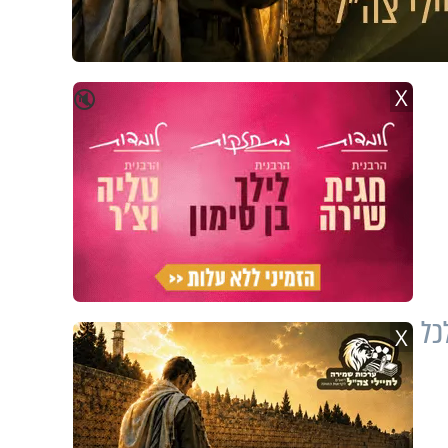
X
🔇
כל
X