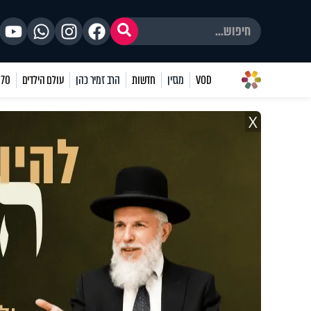
VOD
מגזין
חדשות
הרב זמיר כהן
עולם הילדים
70 שאלות
X