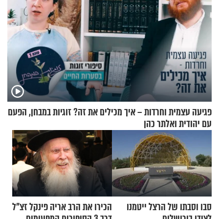
פגיעה עצמית וחרדות – איך מכילים את זה? זוגיות במבחן, הפעם
עם יהודית ואלתר כהן
סבו וסבתו של הרצל ייטמנו
הכירו את הרב אריה פינקל זצ"ל
לצידו בירושלים
דרך 3 הסיפורים המפעימים