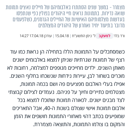
מצמרר - במשך שנים הסתתרו באלבומיהם של חיילים נאצים תמונות
שואה נדירות. בתמונות נראים חיי היהודים בפולין כפי שנתפסו
בעדשות מצלמותיהם האישיות של החיילים הגרמנים, כשלפעמים
מדובר בתיעוד יחיד ואחרון של היהודים המצולמים
למעקב
ורד בלר
ל' ניסן התשע"ח
|
15.04.18
|
עודכן
17.04.18 14:27
כשמסתכלים על התמונות הללו בתחילה הן נראות כמו עוד
רצף של תמונות שגרתיות שניתן למצוא באלבומים ישנים
מאותן השנים. ילדים מחייכים מנופפים למצלמה, רחובות לא
מוכרים בשחור לבן, עיירות נידחות שנשכחו בחלוף השנים.
אפילו בעלי האלבום מפציעים פה ושם בכמה תמונות,
מצטלמים כתיירים וחיוך על פניהם. נעמדים לצילום קבוצתי
לצד מבנים ישנים. לכאורה תמונות שתוכלו למצוא בכל
אלבום תמונות אישי שצולם בשנות ה-40, אבל התאריכים
שמופיעים בכתב דהוי מאחורי התמונות חושפים את הזמן
והמקום בו צולמו התמונות, והתוצאה מצמררת.