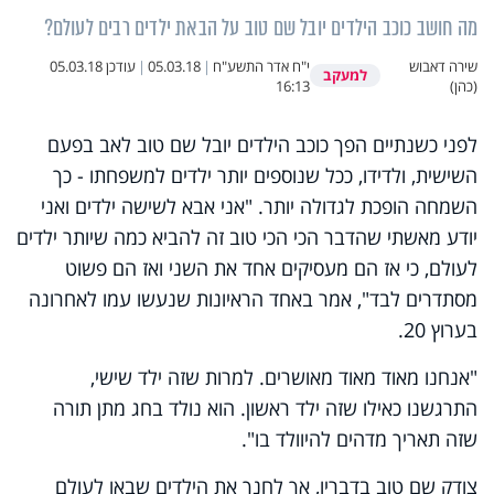
מה חושב כוכב הילדים יובל שם טוב על הבאת ילדים רבים לעולם?
שירה דאבוש
י"ח אדר התשע"ח
|
05.03.18
|
עודכן
05.03.18
למעקב
(כהן)
16:13
לפני כשנתיים הפך כוכב הילדים יובל שם טוב לאב בפעם
השישית, ולדידו, ככל שנוספים יותר ילדים למשפחתו - כך
השמחה הופכת לגדולה יותר. "אני אבא לשישה ילדים ואני
יודע מאשתי שהדבר הכי הכי טוב זה להביא כמה שיותר ילדים
לעולם, כי אז הם מעסיקים אחד את השני ואז הם פשוט
מסתדרים לבד", אמר באחד הראיונות שנעשו עמו לאחרונה
בערוץ 20.
"אנחנו מאוד מאוד מאושרים. למרות שזה ילד שישי,
התרגשנו כאילו שזה ילד ראשון. הוא נולד בחג מתן תורה
שזה תאריך מדהים להיוולד בו".
צודק שם טוב בדבריו, אך לחנך את הילדים שבאו לעולם