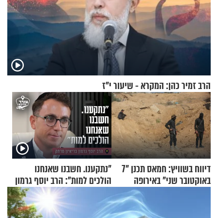
הרב זמיר כהן: המקרא - שיעור י"ז
דיווח בשוויץ: חמאס תכנן "7
"נתקענו. חשבנו שאנחנו
באוקטובר שני" באירופה
הולכים למות": הרב יוסף גרמון
בריאיון מרתק