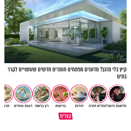
קיץ בלי מזגן? מדענים מפתחים חומרים חדשים שעשויים לקרר
בתים
חדשות היום
לומדים תורה
יהדות
בריאות
רץ ברשת
דעות וטורים
תרבות
כיצד ניתן להרחיב דעתו של
קצרים
האדם? הרב חיים פוקס
כל מה שנשבר יכול להיבנות מחד