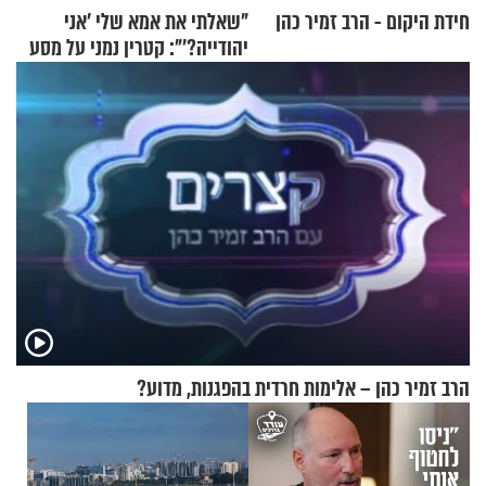
חידת היקום - הרב זמיר כהן
"שאלתי את אמא שלי 'אני
יהודייה?'": קטרין נמני על מסע
ההתחזקות המרגש
הרב זמיר כהן – אלימות חרדית בהפגנות, מדוע?