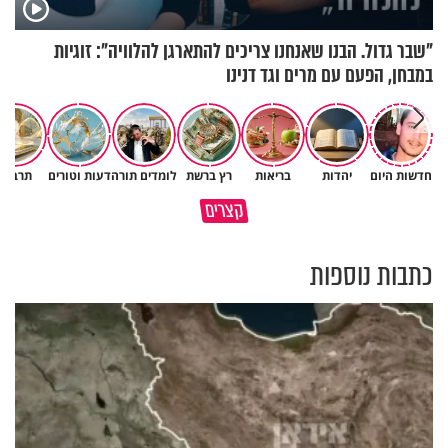
"שבר גדול. הבנו שאנחנו צריכים להתארגן להלוויה": זוגיות
במבחן, הפעם עם מרים וגד דנינו
חדשות היום
יהדות
בריאות
רץ ברשת
לומדים תורה
דעות וטורים
תרבות
פותחים פתח קטן - ומקבלים עול
קצרים
תשתמש באהבה של השם לטובתך
עצום
כתבות נוספות