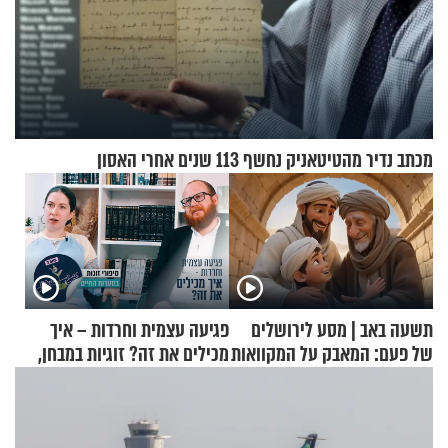
מכתב נדיר מהטיטאניק נחשף 113 שנים אחרי האסון
תשעה באב | מסע לירושלים
פגיעה עצמית וחרדות – איך
של פעם: המאבק על המקוואות
מכילים את זה? זוגיות במבחן,
הפעם עם יהודית ואלתר כהן