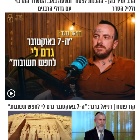
הרב זמיר כהן - ההכנות לפסח
תשעה באב: המשדר המרכזי
ולליל הסדר
עם גדולי הרבנים
קוד פתוח | דניאל ברגר: "ה-7 באוקטובר גרם לי לחפש תשובות"