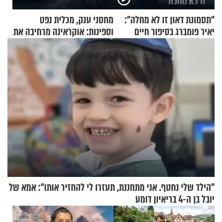
"תסמונת דאון זו לא מחלה":
מחסני ענק, מכלית נפט
יאיר פומברג בסיפור חיים
וספינות: אוקראינה מרחיבה את
מעורר השראה
התקיפות בעומק רוסיה
"הילד שלי נחטף. אני מתחננת, תעזרו לי להחזיר אותו": אמא של
יובל בן ה-4 בריאיון דומע