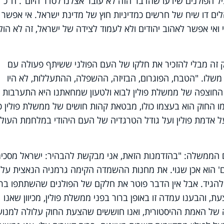
 הפולנים שידעו שהדבר הזה לא עובר אצלנו לסדר היום". ח"כ
הלים דו שיח של חרשים כמדיניות חוץ של מדינת ישראל. אי אפשר
ואי אפשר לאהוב יהודים ולא לעמוד לצידה של ישראל, זה לא הול
וק זה מבלי להזכיר את חלקו של העם הפולני ששיתף פעולה עם
משלו. "הטבח, הפוגרום, הבזיזה, ההשפלה, ההתעללות, לא היו
החוצפה של ממשלת פולין לבוא ולטעון שמחאתנו היא התערבות
 כמו החוק הוא בעצמו כולו, מבטאת קהות חושים של ממשלת פולין כ
אדמת פולין ועל גודל הטרגדיה של העם היהודי במלחמת העול
ם הממשלה: "בהזדמנות הזאת, אני מבקשת להבהיר: ישראל מסכי
' הוא אכן שגוי. את מחנות ההשמדה הקימה גרמניה הנאצית על
 להגיד. אבל אין הדבר פוטר את חלקם של הפולנים שהשתתפו בר
ת, והבענו עמדה זו באופן ברור בפני ממשלת פולין, מכיוון שאנו
של האמת ההיסטורית, ואנו חוששים שהצעת החוק עלולה למנוע ד