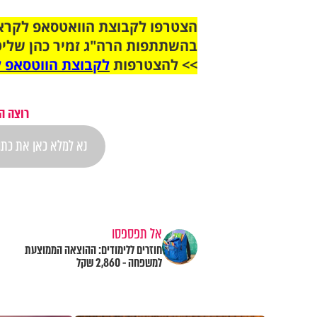
בהשתתפות הרה"ג זמיר כהן שליט
>> להצטרפות
לקבוצת הווטסאפ ל
רוצה ה
אל תפספסו
חוזרים ללימודים: ההוצאה הממוצעת
למשפחה - 2,860 שקל