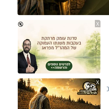
X
🔇
X