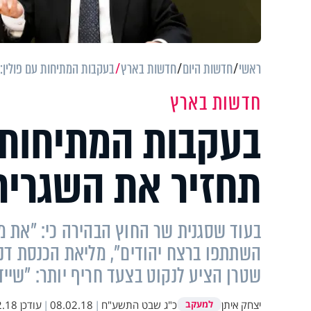
ראשי
חדשות היום
חדשות בארץ
בעקבות המתיחות עם פולין:
חדשות בארץ
בעקבות המתיחות 
תחזיר את השגריר
בעוד שסגנית שר החוץ הבהירה כי: "את מ
השתתפו ברצח יהודים", מליאת הכנסת דנ
שטרן הציע לנקוט בצעד חריף יותר: "שייד
יצחק איתן
כ"ג שבט התשע"ח
|
08.02.18
|
עודכן
 08:12
למעקב