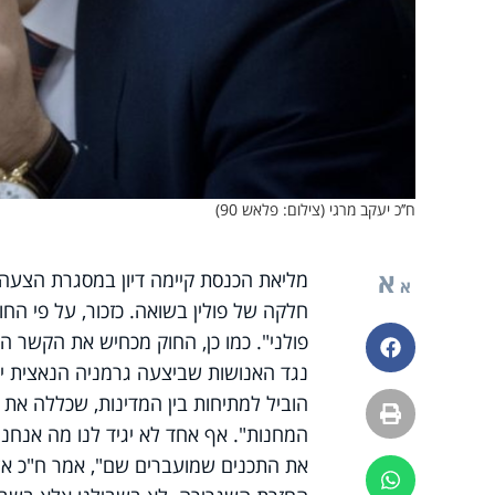
ח’’כ יעקב מרגי (צילום: פלאש 90)
א
מליאת הכנסת קיימה דיון במסגרת הצעה 
א
חלקה של פולין בשואה. כזכור, על פי ה
פולני". כמו כן, החוק מכחיש את הקשר 
פייסבוק
נגד האנושות שביצעה גרמניה הנאצית יה
הוביל למתיחות בין המדינות, שכללה את ב
הדפסה
המחנות". אף אחד לא יגיד לנו מה אנחנו 
את התכנים שמועברים שם", אמר ח"כ אל
ווטסאפ