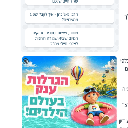
של החיים שלכם
הרב יגאל כהן - איך לקבל שפע
ך
מהשמיים?
מזוזות, ציציות וספרים מחזקים:
המיזם שיביא שמירה רוחנית
לאלפי חיילי צה"ל
X
🔇
לפי
ם
מה
צח
יון