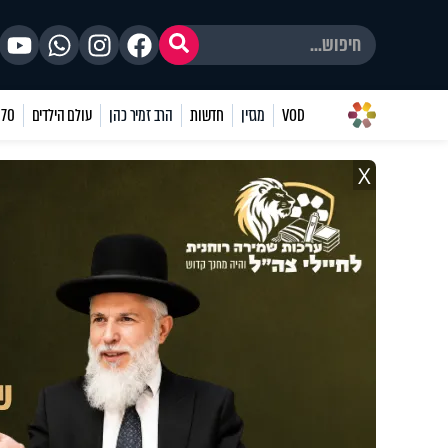
VOD
מגזין
חדשות
הרב זמיר כהן
עולם הילדים
70 שאלות
X