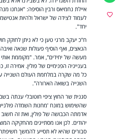
החזרת השגרירה. לא בשבילנו אלא בשביל
איילת נחמיאס ורבין הוסיפה: "אנחנו מנ
מועדפים
לעמוד לצידה של ישראל ולהיות אנטישמי 
יחד".
ח"כ יעקב מרגי טען כי לא ניתן לחוקק ח
הנאצים, ואף הוסיף פעולות שנאה ואיבה 
מעשה של יחידים", אמר. "מקוממת אותי 
בענייניה הפנימיים של פולין. אמירה זו,
כל מה שקרה במלחמת העולם השנייה על 
השנייה בשואה הארורה".
סגנית שר החוץ ציפי חוטובלי ענתה בש
שהשימוש במונח 'מחנות השמדה פולניים
אדמתה הכבושה של פולין, ואת זה חשוב
יהודים. לכן אנו מסתייגים מהחקיקה המוצע
סבורים שהיא לא תסייע להמשך חשיפתה 