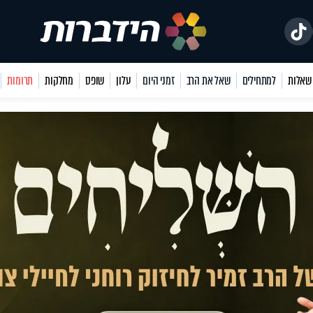
למתחילים
שאל את הרב
זמני היום
עלון
שופס
מחלקות
תרומות