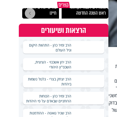
הרגעים הקשים ביותר
"הגמג
קצרים
מתחילים לעבוד לקראת
בחיים יכולים להצית את
ישרא
ראש השנה החדשה
חיינו
שלא 
הרצאות ושיעורים
הרב זמיר כהן - התהוות היקום
וגיל העולם
הרב ירון אשכנזי - הציצית,
השכפ"ץ היהודי
הרב יצחק בצרי - גלגול נשמות
ם
ביהדות
משני
הרב זמיר כהן - הכוחות
הרוחניים שבאדם על פי היהדות
בדוק
של
הרב שניר גואטה - ההזדמנות