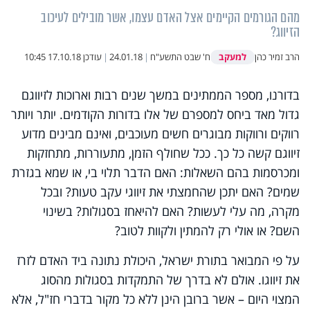
מהם הגורמים הקיימים אצל האדם עצמו, אשר מובילים לעיכוב
הזיווג?
למעקב
הרב זמיר כהן
ח' שבט התשע"ח
|
24.01.18
|
עודכן
17.10.18 10:45
בדורנו, מספר הממתינים במשך שנים רבות וארוכות לזיווגם
גדול מאד ביחס למספרם של אלו בדורות הקודמים. יותר ויותר
רווקים ורווקות מבוגרים חשים מעוכבים, ואינם מבינים מדוע
זיווגם קשה כל כך. ככל שחולף הזמן, מתעוררות, מתחזקות
ומכרסמות בהם השאלות: האם הדבר תלוי בי, או שמא בגזרת
שמים? האם יתכן שהחמצתי את זיווגי עקב טעות? ובכל
מקרה, מה עלי לעשות? האם להיאחז בסגולות? בשינוי
השם? או אולי רק להמתין ולקוות לטוב?
על פי המבואר בתורת ישראל, היכולת נתונה ביד האדם לזרז
את זיווגו. אולם לא בדרך של התמקדות בסגולות מהסוג
המצוי היום – אשר ברובן הינן ללא כל מקור בדברי חז"ל, אלא