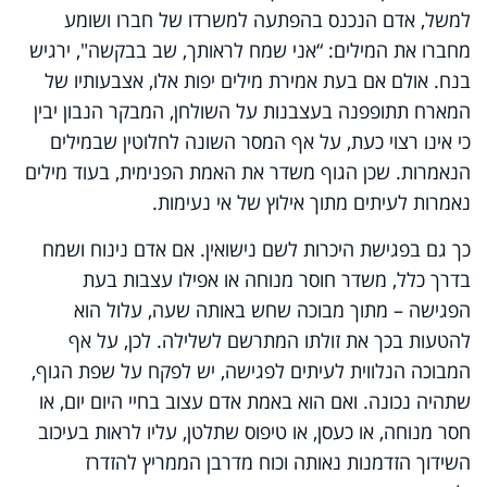
למשל, אדם הנכנס בהפתעה למשרדו של חברו ושומע
מחברו את המילים: “אני שמח לראותך, שב בבקשה", ירגיש
בנח. אולם אם בעת אמירת מילים יפות אלו, אצבעותיו של
המארח תתופפנה בעצבנות על השולחן, המבקר הנבון יבין
כי אינו רצוי כעת, על אף המסר השונה לחלוטין שבמילים
הנאמרות. שכן הגוף משדר את האמת הפנימית, בעוד מילים
נאמרות לעיתים מתוך אילוץ של אי נעימות.
כך גם בפגישת היכרות לשם נישואין. אם אדם נינוח ושמח
בדרך כלל, משדר חוסר מנוחה או אפילו עצבות בעת
הפגישה – מתוך מבוכה שחש באותה שעה, עלול הוא
להטעות בכך את זולתו המתרשם לשלילה. לכן, על אף
המבוכה הנלווית לעיתים לפגישה, יש לפקח על שפת הגוף,
שתהיה נכונה. ואם הוא באמת אדם עצוב בחיי היום יום, או
חסר מנוחה, או כעסן, או טיפוס שתלטן, עליו לראות בעיכוב
השידוך הזדמנות נאותה וכוח מדרבן הממריץ להזדרז