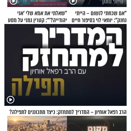
"אם שכחתי לנשום – הייתי
"שאלתי את אמא שלי 'אני
נחנק": יוחאי לוי בסיפור חיים
יהודייה?'": קטרין נמני על מסע
מעורר השראה
ההתחזקות המרגש
הרב רפאל אוחיון – המדריך למתחזק: כיצד מתכוננים לתפילה?