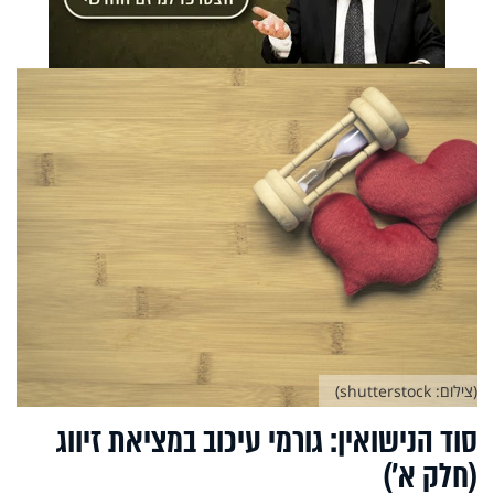
(צילום: shutterstock)
סוד הנישואין: גורמי עיכוב במציאת זיווג
(חלק א’)