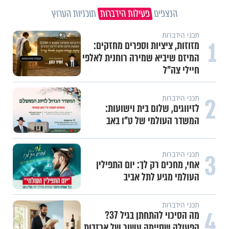
הנצפים
פעילות הידברות
תוכניות הערוץ
תכני הידברות
1
מזוזות, ציציות וספרים מחזקים:
המיזם שיביא שמירה רוחנית לאלפי
חיילי צה"ל
2
תכני הידברות
לזיווגים, שלום בית וישועות:
המשדר העולמי של ט"ו באב
3
תכני הידברות
אחי, מחכים רק לך: יום התפילין
העולמי מגיע לתל אביב
תכני הידברות
4
מה הסיכוי להתחתן בגיל 37?
הפעולה שסיימה עשור של אכזבות