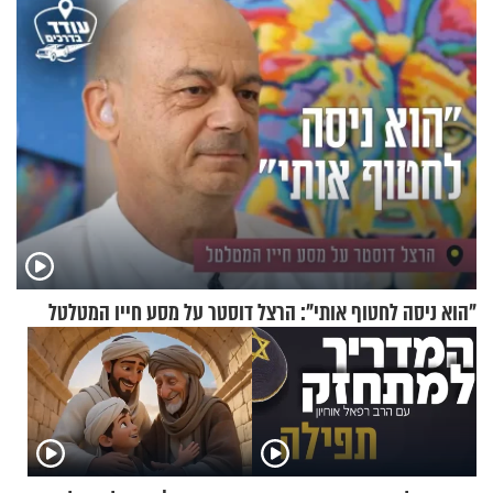
"הוא ניסה לחטוף אותי": הרצל דוסטר על מסע חייו המטלטל