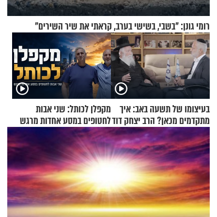
רומי גונן: "בשבי, בשישי בערב, קראתי את שיר השירים"
בעיצומו של תשעה באב: איך
מקפלן לכותל: שני אבות
מתקדמים מכאן? הרב יצחק דוד
לחטופים במסע אחדות מרגש
גרוסמן בשיחה מיוחדת