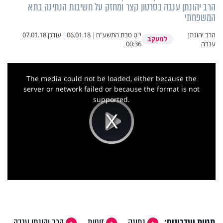
הרב יהונתן ענבה בסרטון קצר ומחזק על חשיבות הנתינה בתא
המשפחתי
הרב יהונתן
י"ט טבת התשע"ח
|
06.01.18
|
עודכן
07.01.18
למעקב
ענבה
00:36
This
is
a
The media could not be loaded, either because the
modal
window.
server or network failed or because the format is not
supported.
Play
Video
תגיות ועדכונים:
נתינה
זוגיות
הרב יהונתן ענבה