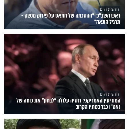
חדשות היום
ראש השב"כ: "ההסכמה של חמאס על פירוק מנשק -
תרגיל הונאה"
חדשות היום
המודיעין האמריקני: רוסיה עלולה "לבחון" את כוחה של
נאט"ו כבר בסתיו הקרוב