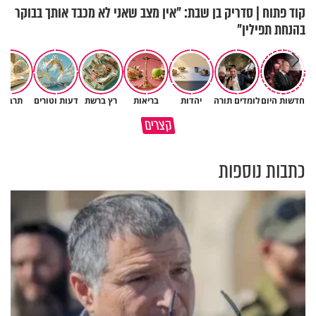
קוד פתוח | סדריק בן שבת: "אין מצב שאני לא מכבד אותך בבוקר
בהנחת תפילין"
חדשות היום
לומדים תורה
יהדות
בריאות
רץ ברשת
דעות וטורים
תרבות
גם ׳הרע׳ זה הרחמים של בורא
קצרים
מדוע האמונה נמשלה למלח?
עולם
כתבות נוספות