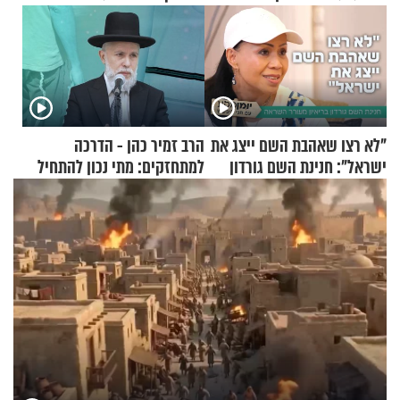
"לא רצו שאהבת השם ייצג את
הרב זמיר כהן - הדרכה
ישראל": חנינת השם גורדון
למתחזקים: מתי נכון להתחיל
בריאיון מעורר השראה
עם לבישת הציצית?