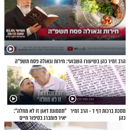
הרב זמיר כהן בשיעורו השבועי: חירות וגאולה פסח תשפ"ה
מסכת ברכות דף ד - הרב זמיר
"תסמונת דאון זו לא מחלה":
כהן
יאיר פומברג בסיפור חיים
מעורר השראה