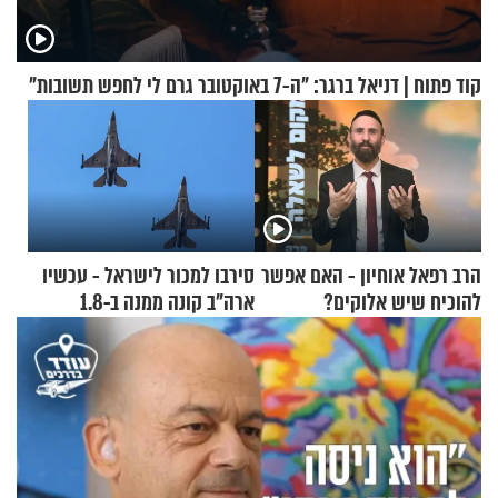
קוד פתוח | דניאל ברגר: "ה-7 באוקטובר גרם לי לחפש תשובות"
הרב רפאל אוחיון - האם אפשר
סירבו למכור לישראל - עכשיו
להוכיח שיש אלוקים?
ארה"ב קונה ממנה ב-1.8
מיליארד דולר