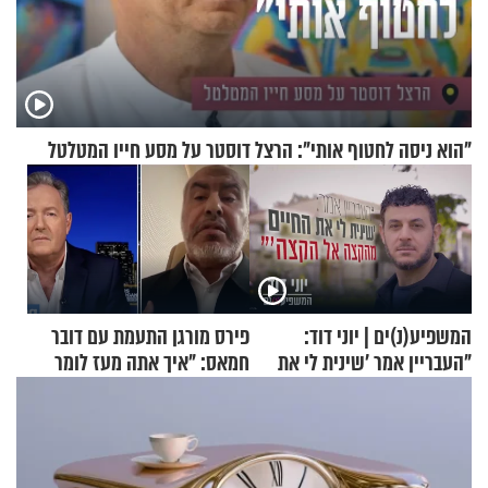
"הוא ניסה לחטוף אותי": הרצל דוסטר על מסע חייו המטלטל
המשפיע(נ)ים | יוני דוד:
פירס מורגן התעמת עם דובר
"העבריין אמר 'שינית לי את
חמאס: "איך אתה מעז לומר
החיים מהקצה אל הקצה'"
שלא ביצעתם פשעי מלחמה?!"