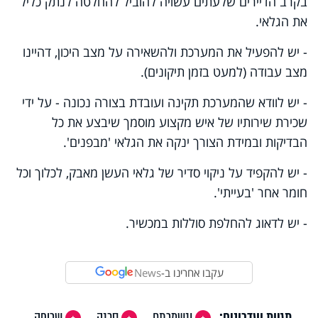
בקרב הדיירים שלעתים עשויה להוביל להחלטה לנתק כליל
את הגלאי.
- יש להפעיל את המערכת ולהשאירה על מצב היכון, דהיינו
מצב עבודה (למעט בזמן תיקונים).
- יש לוודא שהמערכת תקינה ועובדת בצורה נכונה - על ידי
שכירת שירותיו של איש מקצוע מוסמך שיבצע את כל
הבדיקות ובמידת הצורך ינקה את הגלאי 'מבפנים'.
- יש להקפיד על ניקוי סדיר של גלאי העשן מאבק, לכלוך וכל
חומר אחר 'בעייתי'.
- יש לדאוג להחלפת סוללות במכשיר.
עקבו אחרינו ב-
News
תגיות ועדכונים:
ונשמרתם
סכנה
שריפה