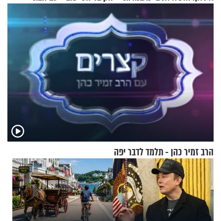
המהפכה
החרדית"
הרב זמיר כהן - תלמד לדבר יפה