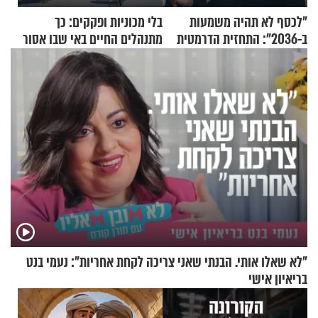
"לכסף לא תהיה משמעות
בלי מכוניות ופקקים: כך
ב-2036": התחזית הדרמטית
מתנהלים החיים באי שבו אסור
של אילון מאסק על עתיד
לנהוג כבר יותר מ-120 שנה
הכלכלה
"לא שאלו אותי. הבנתי שאני צריכה לקחת אחריות": נעמי בנט
בריאיון אישי