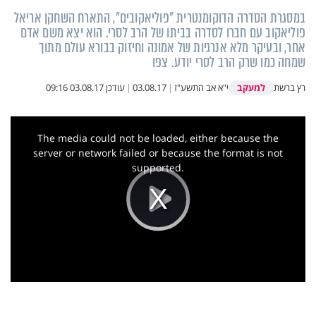
במסגרת הסדרה הדוקומנטרית "פוליאקובים", התארח השחקן אריאל
פוליאקוב עם חברו לסדרה בביתו של הרב לסרי. הוא יצא משם אדם
אחר, ובעיקר מלא אנרגיות של אמונה וחיזוק בבורא עולם מתוך
שמחה כמו שרק הרב לסרי יודע. צפו
למעקב
רץ ברשת
י"א אב התשע"ז
|
03.08.17
|
עודכן
03.08.17 09:16
This
is
a
The media could not be loaded, either because the
modal
window.
server or network failed or because the format is not
supported.
Play
Video