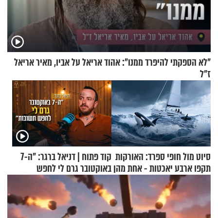
"לא הספקתי להיפרד ממנו": אהוד אריאל על אביו, מאיר אריאל
ז"ל
סיוט מול חופי ספרד: האורקות
קוד פתוח | דניאל ברגר: "ה-7
תקפו ארבע יאכטות - אחת מהן
באוקטובר גרם לי לחפש
טבעה
תשובות"