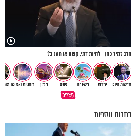
הרב זמיר כהן - להיות דתי, קשה או תענוג?
חדשות היום
יהדות
משפחה
נשים
מגזין
רוחניות ואמונה
תורה 
פותחים פתח קטן - ומקבלים עול
קצרים
תשתמש באהבה של השם לטובתך
עצום
כתבות נוספות