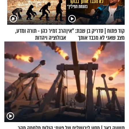
קוד פתוח | סדריק בן שבת: "אין
הרב זמיר כהן - תורה ומדע,
מצב שאני לא מכבד אותך
אבולוציה ויהדות
בבוקר בהנחת תפילין"
תשעה באב | מסע לירושלים של פעם: קולות מלחמה מהר