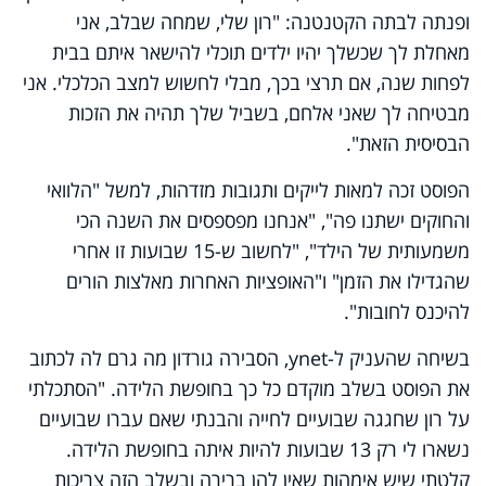
ופנתה לבתה הקטנטנה: "רון שלי, שמחה שבלב, אני
מאחלת לך שכשלך יהיו ילדים תוכלי להישאר איתם בבית
לפחות שנה, אם תרצי בכך, מבלי לחשוש למצב הכלכלי. אני
מבטיחה לך שאני אלחם, בשביל שלך תהיה את הזכות
הבסיסית הזאת".
הפוסט זכה למאות לייקים ותגובות מזדהות, למשל "הלוואי
והחוקים ישתנו פה", "אנחנו מפספסים את השנה הכי
משמעותית של הילד", "לחשוב ש-15 שבועות זו אחרי
שהגדילו את הזמן" ו"האופציות האחרות מאלצות הורים
להיכנס לחובות".
בשיחה שהעניק ל-
ynet
, הסבירה גורדון מה גרם לה לכתוב
את הפוסט בשלב מוקדם כל כך בחופשת הלידה. "הסתכלתי
על רון שחגגה שבועיים לחייה והבנתי שאם עברו שבועיים
נשארו לי רק 13 שבועות להיות איתה בחופשת הלידה.
קלטתי שיש אימהות שאין להן ברירה ובשלב הזה צריכות