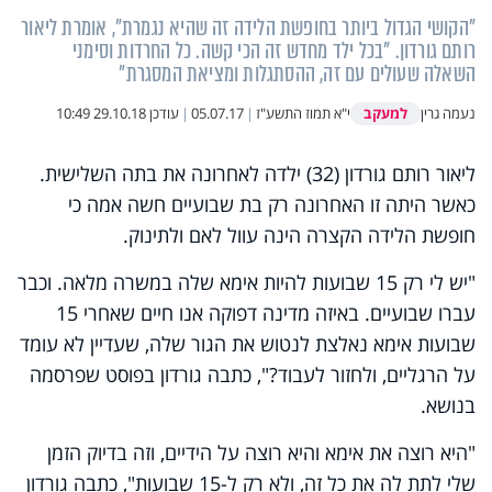
"הקושי הגדול ביותר בחופשת הלידה זה שהיא נגמרת", אומרת ליאור
רותם גורדון. "בכל ילד מחדש זה הכי קשה. כל החרדות וסימני
השאלה שעולים עם זה, ההסתגלות ומציאת המסגרת"
למעקב
נעמה גרין
י"א תמוז התשע"ז
|
05.07.17
|
עודכן
29.10.18 10:49
ליאור רותם גורדון (32) ילדה לאחרונה את בתה השלישית.
כאשר היתה זו האחרונה רק בת שבועיים חשה אמה כי
חופשת הלידה הקצרה הינה עוול לאם ולתינוק.
"יש לי רק 15 שבועות להיות אימא שלה במשרה מלאה. וכבר
עברו שבועיים. באיזה מדינה דפוקה אנו חיים שאחרי 15
שבועות אימא נאלצת לנטוש את הגור שלה, שעדיין לא עומד
על הרגליים, ולחזור לעבוד?", כתבה גורדון בפוסט שפרסמה
בנושא.
"היא רוצה את אימא והיא רוצה על הידיים, וזה בדיוק הזמן
שלי לתת לה את כל זה, ולא רק ל-15 שבועות", כתבה גורדון