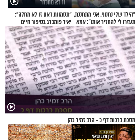
"הילד שלי נחטף. אני מתחננת,
"תסמונת דאון זו לא מחלה":
תעזרו לי להחזיר אותו": אמא
יאיר פומברג בסיפור חיים
של יובל בן ה-4 בריאיון דומע
מעורר השראה
מסכת ברכות דף כ - הרב זמיר כהן