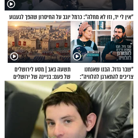
"אין לי יד, וזו לא מחלה": כרמל יוגב על החיסרון שהפך לגעגוע
"שבר גדול. הבנו שאנחנו
תשעה באב | מסע לירושלים
צריכים להתארגן להלוויה":
של פעם: בניינה של ירושלים
זוגיות במבחן, הפעם עם מרים
וגד דנינו