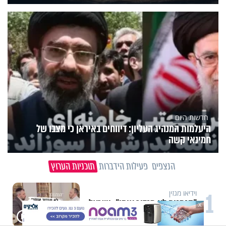
חדשות היום
היעלמות המנהיג העליון: דיווחים באיראן כי מצבו של
חמינאי קשה
הנצפים
פעילות הידברות
תוכניות הערוץ
1
וידיאו מגזין
"הגמגום לא מגדיר אותי": ישראל
X
שטרן על המגבלה שלא עוצרת אותו