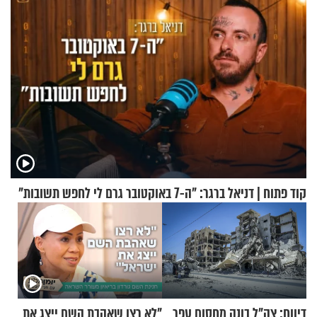
קוד פתוח | דניאל ברגר: "ה-7 באוקטובר גרם לי לחפש תשובות"
דיווח: צה"ל בונה מחסום עפר
"לא רצו שאהבת השם ייצג את