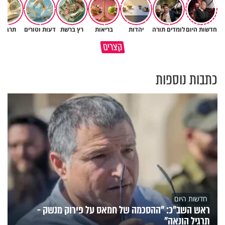
חדשות היום
לומדים תורה
יהדות
בריאות
רץ ברשת
דעות וטורים
תרבות
גם ׳הרע׳ זה הרחמים של בורא
קצרים
מדוע האמונה נמשלה למלח?
עולם
כתבות נוספות
חדשות היום
ראש השב"כ: "ההסכמה של חמאס על פירוק מנשק -
תרגיל הונאה"