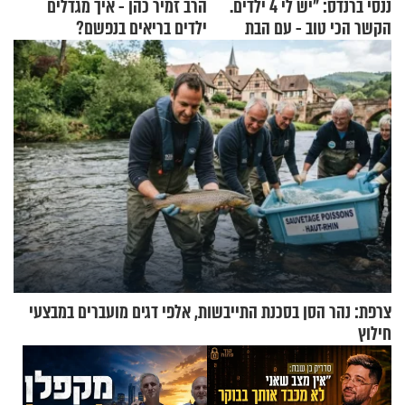
ננסי ברנדס: "יש לי 4 ילדים.
הרב זמיר כהן - איך מגדלים
הקשר הכי טוב - עם הבת
ילדים בריאים בנפשם?
החרדית"
צרפת: נהר הסן בסכנת התייבשות, אלפי דגים מועברים במבצעי
חילוץ