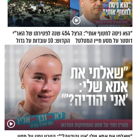
"הוא ניסה לחטוף אותי": הרצל
454 שנה לפטירתו של האר"י
דוסטר על מסע חייו המטלטל
הקדוש: 10 עובדות על גדול
מקובלי צפת
"שאלתי את אמא שלי 'אני יהודייה?'": קטרין נמני על מסע