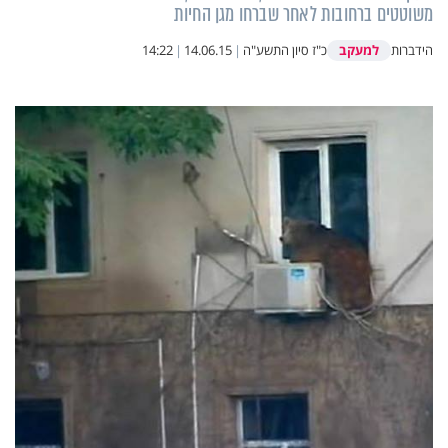
משוטטים ברחובות לאחר שברחו מגן החיות
למעקב
הידברות
כ"ז סיון התשע"ה
|
14.06.15
|
14:22