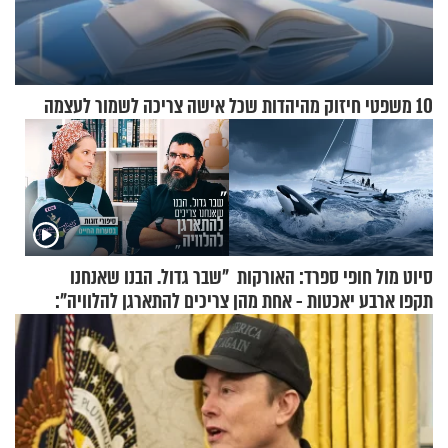
10 משפטי חיזוק מהיהדות שכל אישה צריכה לשמור לעצמה
סיוט מול חופי ספרד: האורקות
"שבר גדול. הבנו שאנחנו
תקפו ארבע יאכטות - אחת מהן
צריכים להתארגן להלוויה":
טבעה
זוגיות במבחן, הפעם עם מרים
וגד דנינו