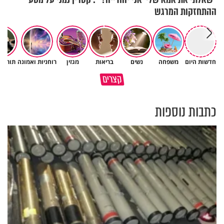
ההתחזקות המרגש
חדשות היום
משפחה
נשים
בריאות
מגזין
רוחניות ואמונה
תורה 
תהיו אהרון הכהן - תשכינו שלום
כל קושי שחווית היה ניסיון לרומם
קצרים
ותרדפו שלום
אותך
כתבות נוספות