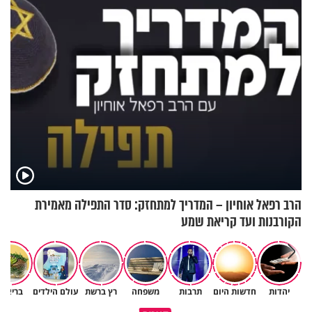
בריאיון מעורר השראה
גרוסמן בשיחה מיוחדת
הרב רפאל אוחיון – המדריך למתחזק: סדר התפילה מאמירת
הקורבנות ועד קריאת שמע
יהדות
חדשות היום
תרבות
משפחה
רץ ברשת
עולם הילדים
בריאות
גם ׳הרע׳ זה הרחמים של בורא