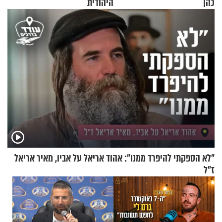
כהן
היהודית
"לא הספקתי להיפרד ממנו": אהוד אריאל על אביו, מאיר אריאל
ז"ל