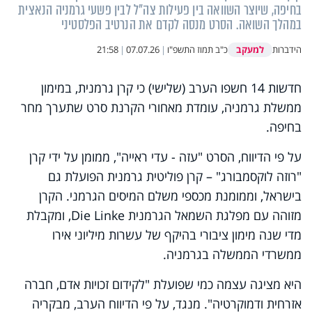
בחיפה, שיוצר השוואה בין פעילות צה"ל לבין פשעי גרמניה הנאצית
במהלך השואה. הסרט מנסה לקדם את הנרטיב הפלסטיני
למעקב
הידברות
כ"ב תמוז התשפ"ו
|
07.07.26
|
21:58
חדשות 14 חשפו הערב (שלישי) כי קרן גרמנית, במימון
ממשלת גרמניה, עומדת מאחורי הקרנת סרט שתערך מחר
בחיפה.
על פי הדיווח, הסרט "עזה - עדי ראייה", ממומן על ידי קרן
"רוזה לוקסמבורג" – קרן פוליטית גרמנית הפועלת גם
בישראל, וממומנת מכספי משלם המיסים הגרמני. הקרן
מזוהה עם מפלגת השמאל הגרמנית Die Linke, ומקבלת
מדי שנה מימון ציבורי בהיקף של עשרות מיליוני אירו
ממשרדי הממשלה בגרמניה.
היא מציגה עצמה כמי שפועלת "לקידום זכויות אדם, חברה
אזרחית ודמוקרטיה". מנגד, על פי הדיווח הערב, מבקריה