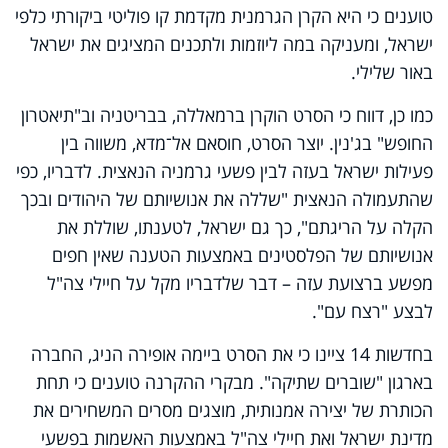
טוענים כי היא הקרן הגרמנית מקדמת קו פוליטי ביקורתי כלפי
ישראל, ומעניקה במה ליוזמות ולתכנים המציגים את ישראל
באור שלילי.
כמו כן, דווח כי הסרט הוקרן ברמאללה, בבריטניה וב"תיאטרון
החופש" בג'נין. יוצר הסרט, חוסאם אל־מדא, משווה בין
פעילות ישראל בעזה לבין פשעי גרמניה הנאצית. לדבריו, כפי
שהתעמולה הנאצית "שללה את אנושיותם של היהודים ובכך
הקלה על הריגתם", כך גם ישראל, לטענתו, שוללת את
אנושיותם של הפלסטינים באמצעות הטענה שאין חפים
מפשע ברצועת עזה – דבר שלדבריו מקל על חיילי צה"ל
לבצע "רצח עם".
בחדשות 14 ציינו כי את הסרט ביימה אופירה הניג, החברה
בארגון "שוברים שתיקה". מבקרי ההקרנה טוענים כי תחת
הכותרת של יצירה אמנותית, מוצגים מסרים המשחירים את
מדינת ישראל ואת חיילי צה"ל באמצעות האשמות בפשעי