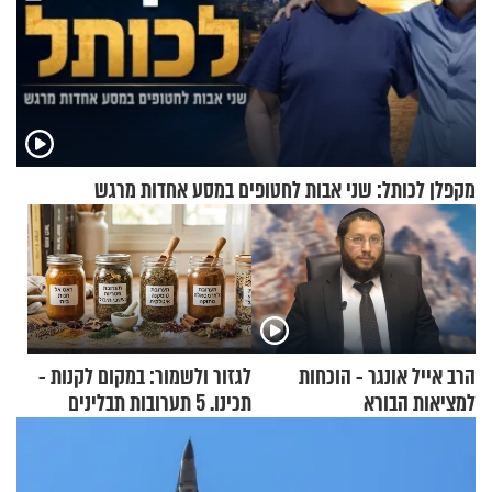
מקפלן לכותל: שני אבות לחטופים במסע אחדות מרגש
הרב אייל אונגר - הוכחות
לגזור ולשמור: במקום לקנות -
למציאות הבורא
תכינו. 5 תערובות תבלינים
שמתאימות להכל