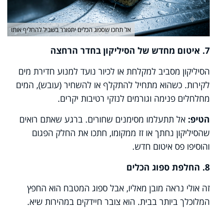
אל תחכו שספוג הכלים יתפורר בשביל להחליף אותו
7. איטום מחדש של הסיליקון בחדר הרחצה
הסיליקון מסביב למקלחת או לכיור נועד למנוע חדירת מים
לקירות. כשהוא מתחיל להתקלף או להשחיר (עובש), המים
מחלחלים פנימה וגורמים לנזקי רטיבות יקרים.
הטיפ:
אל תתעלמו מסימנים שחורים. ברגע שאתם רואים
שהסיליקון נחתך או זז ממקומו, חתכו את החלק הפגום
והוסיפו פס איטום חדש.
8. החלפת ספוג הכלים
זה אולי נראה מובן מאליו, אבל ספוג המטבח הוא החפץ
המלוכלך ביותר בבית. הוא צובר חיידקים במהירות שיא.