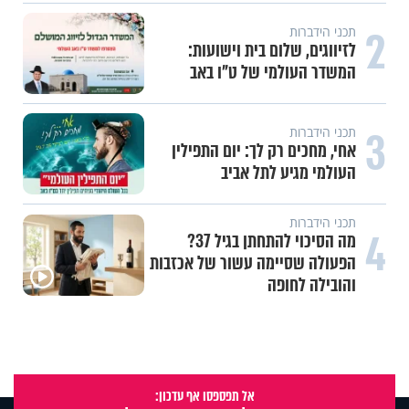
2
תכני הידברות
לזיווגים, שלום בית וישועות:
המשדר העולמי של ט"ו באב
3
תכני הידברות
אחי, מחכים רק לך: יום התפילין
העולמי מגיע לתל אביב
תכני הידברות
4
מה הסיכוי להתחתן בגיל 37?
הפעולה שסיימה עשור של אכזבות
והובילה לחופה
אל תפספסו אף עדכון: