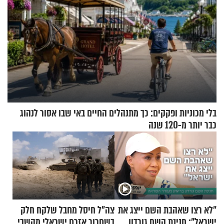
בלי מכוניות ופקקים: כך מתנהלים החיים באי שבו אסור לנהוג
כבר יותר מ-120 שנה
"לא רצו שאהבת השם ייצג את
צה"ל חיסל מחבל שלקח חלק
ישראל": חנינת השם גורדון
בשחרור אזרח ישראלי מהשבי