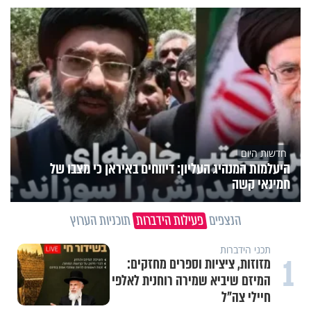
חדשות היום
היעלמות המנהיג העליון: דיווחים באיראן כי מצבו של
חמינאי קשה
הנצפים
פעילות הידברות
תוכניות הערוץ
תכני הידברות
1
מזוזות, ציציות וספרים מחזקים:
המיזם שיביא שמירה רוחנית לאלפי
חיילי צה"ל