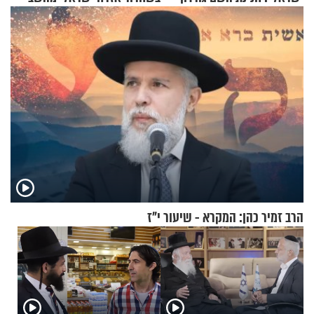
בריאיון מעורר השראה
הרב זמיר כהן: המקרא - שיעור י"ז