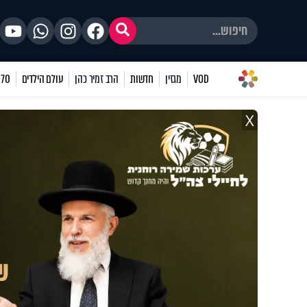
VOD
מגזין
חדשות
הרב זמיר כהן
עולם הילדים
70 שאלות
X