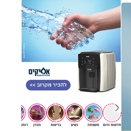
חדשות היום
משפחה
נשים
בריאות
מגזין
רוחניות ואמונה
תור