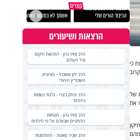
קצרים
הגעתי לגיל 108 בזכות
נבחר
הכיבוד הורים שלי
אשתך לא במקום האחרון
ישרא
הרצאות ושיעורים
הרב זמיר כהן - התהוות היקום
וגיל העולם
ת כי
רוב
הרב ירון אשכנזי - הציצית,
השכפ"ץ היהודי
ת של
הרב יצחק בצרי - גלגול נשמות
ביהדות
ו את
הרב זמיר כהן - הכוחות
הרוחניים שבאדם על פי היהדות
יקון
מהם
הרב שניר גואטה - ההזדמנות