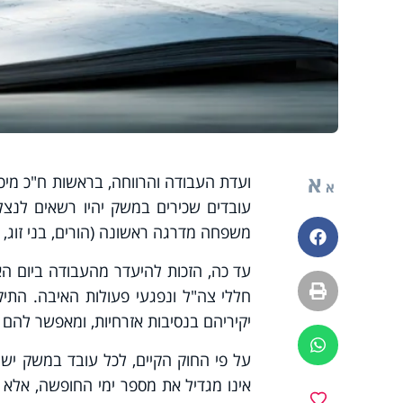
א
ועדת העבודה והרווחה, בראשות ח"כ מיכ
א
עובדים שכירים במשק יהיו רשאים לנצל
משפחה מדרגה ראשונה (הורים, בני זוג, יל
פייסבוק
עד כה, הזכות להיעדר מהעבודה ביום ה
הדפסה
חללי צה"ל ונפגעי פעולות האיבה. התי
יקיריהם בנסיבות אזרחיות, ומאפשר להם 
ווטסאפ
על פי החוק הקיים, לכל עובד במשק ישנ
אינו מגדיל את מספר ימי החופשה, אלא
מועדפים