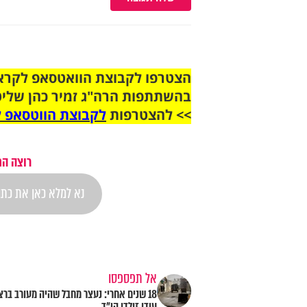
בהשתתפות הרה"ג זמיר כהן שליט
>> להצטרפות
לקבוצת הווטסאפ ל
רוצה הת
אל תפספסו
18 שנים אחרי: נעצר מחבל שהיה מעורב ברצ
עידו זולדן הי"ד