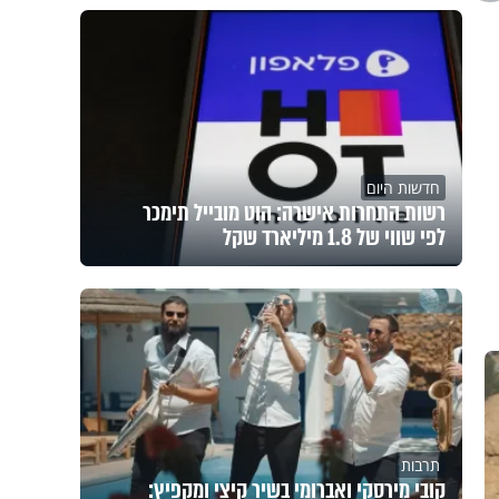
חדשות היום
רשות התחרות אישרה: הוט מובייל תימכר
לפי שווי של 1.8 מיליארד שקל
תרבות
קובי מירסקי ואברומי בשיר קיצי ומקפיץ: