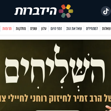
למתחילים
שאל את הרב
זמני היום
עלון
שופס
מחלקות
תרומות