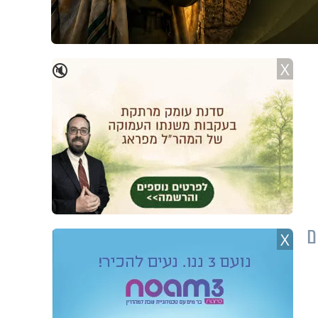
X
🔇
ם
X