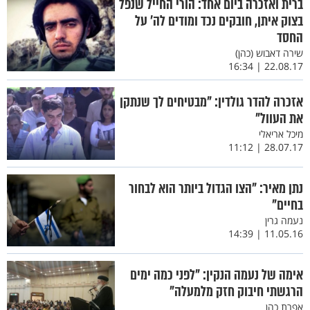
ברית ואזכרה ביום אחד: הורי החייל שנפל
בצוק איתן, חובקים נכד ומודים לה’ על
החסד
שירה דאבוש (כהן)
22.08.17 | 16:34
אזכרה להדר גולדין: "מבטיחים לך שנתקן
את העוול"
מיכל אריאלי
28.07.17 | 11:12
נתן מאיר: "הצו הגדול ביותר הוא לבחור
בחיים"
נעמה גרין
11.05.16 | 14:39
אימה של נעמה הנקין: "לפני כמה ימים
הרגשתי חיבוק חזק מלמעלה"
אפרת כהן