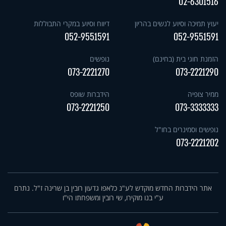
02-6301516
יעוץ תמיכה וסיוע לנשים בהריון
דיווח וסיוע במקרי התבוללות
052-9551591
052-9551591
הזמנת חוגי בית (בחינם)
נופשים
073-2221270
073-2221290
ממיר צופיה
הידברות שופס
073-2221250
073-3333333
נופשים וסמינרים בחו"ל
073-2221202
אתר הידברות החדש מוקדש לע"נ כלאפו גדעון רובין בן שרינה ז"ל. נתרם
ע"י בנו מוקירו, שי רובין ומשפחתו הי"ו