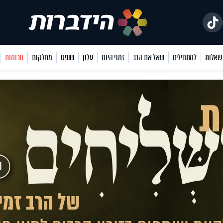
למתחילים
שאל את הרב
זמני היום
עלון
שופס
מחלקות
תרומות