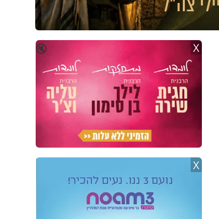
X
🔇
X