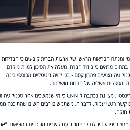
מי ומנתח הבריאות הראשי של ארצות הברית קובעים כי הבדידות
חום מראים כי בידוד חברתי מעלה את הסיכון למוות מוקדם
טכנולוגיה מציעים פתרון קסם - בני לוויה דיגיטליים מבוססי בינה
רת ומספקים אשליה של חברות מושלמת.
ד"ר רוז גוינגריץ', חוקרת מאוניברסיטת פרינסטון, מציינת בכתבה ל-CNN כי מי שנמשכים אחר טכנול
ם קשר רגשי עמוק. לדבריה, משתמשים רבים חשים שהתוכנה ממ
 חזקה.
חשב יפגע ביכולת להתמודד עם קשרים מורכבים במציאות. "את