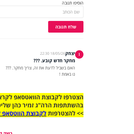
הוסיפו תגובה
שלח תגובה
יצחק
18/05/26 22:30
1
מחקר חדש קובע. ???
נו באמת !
בהשתתפות הרה"ג זמיר כהן שליט
>> להצטרפות
לקבוצת הווטסאפ ל
רוצה ה