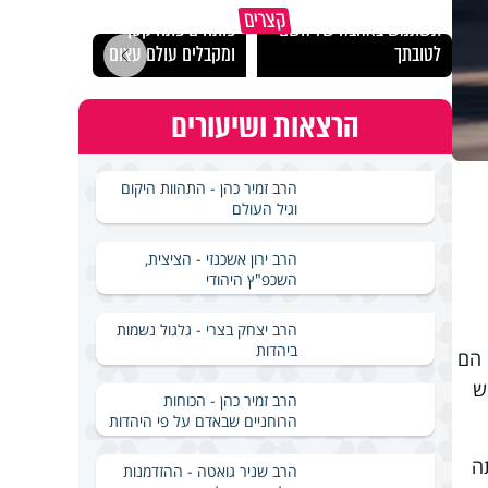
מכילי
קצרים
תשתמש באהבה של השם
פותחים פתח קטן -
במבחן
לטובתך
ומקבלים עולם עצום
ואלתר
הרצאות ושיעורים
הרב זמיר כהן - התהוות היקום
וגיל העולם
הרב ירון אשכנזי - הציצית,
השכפ"ץ היהודי
הרב יצחק בצרי - גלגול נשמות
ביהדות
וגיה זו הם
ש
הרב זמיר כהן - הכוחות
הרוחניים שבאדם על פי היהדות
ה
הרב שניר גואטה - ההזדמנות