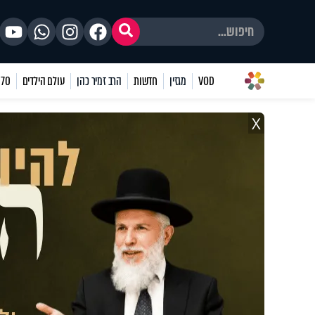
VOD
מגזין
חדשות
הרב זמיר כהן
עולם הילדים
70 שאלות
X