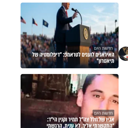
חדשות היום
האיראנים לועגים לטראמפ: "דיפלומטיה של
תיאטרון"
חדשות היום
אביו של חלל צה"ל תמיר וקנין הי"ד:
"התקשרתי אליך, לא ענית. הרגשתי