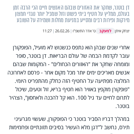
דן בוטנר, שחקר את האזורים שבהם האנשים חיים הכי הרבה זמן
בעולם, ממליץ על חטיף ביתי פשוט וזול שמכיל יותר נוגדי חמצון
מירקות ופירות רבים ומסייע במניעת מחלות ושמירה על השובע
למעקב
יצחק איתן
ט' אדר התשפ"ו
|
26.02.26
|
11:27
אחרי שנים שבהן הוא נתפס כנשנוש לא מועיל, הפופקורן
עובר לקדמת הבמה של עולם הבריאות. דן בוטנר, סופר
ומומחה שחקר את "האזורים הכחולים" - המקומות שבהם
אנשים מאריכים ימים יותר מכל מקום אחר - פרסם לאחרונה
המלצה מפתיעה על החטיף הזה כחלק מהתפריט היומי.
"פופקורן מוקפץ באוויר הוא חטיף בריא, זול וטעים, שיכול
לתרום לחיים עד גיל 100. הוא קל להכנה ולאחסון", הצהיר
בוטנר.
במהלך דבריו הסביר בוטנר כי הפופקורן, שעשוי מגרעיני
תירס, נחשב ל"דגן מלא העשיר בסיבים תזונתיים ופחמימות