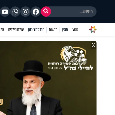
VOD
מגזין
חדשות
הרב זמיר כהן
עולם הילדים
70 שאלות
X