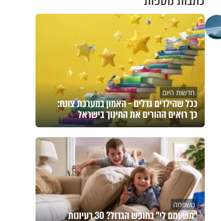
כתבות נוספות
חדשות היום
ככל שהילדים גדלים - האמון במערכת צונח:
כך רואים ההורים את החינוך בישראל
משפחה
"משעמם לי" בחופש הגדול? 30 רעיונות