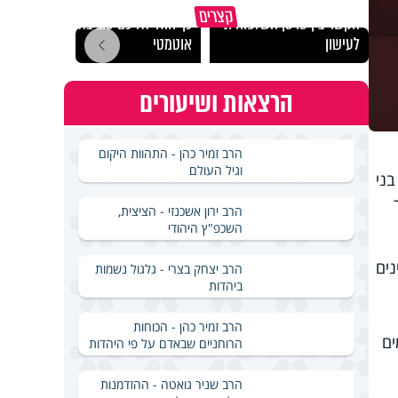
"הגמג
קצרים
הקשר בין סרטן השלפוחית
כך חוזר אליכם טוב באופן
ישרא
לעישון
אוטמטי
שלא 
הרצאות ושיעורים
הרב זמיר כהן - התהוות היקום
וגיל העולם
ות הברית לבדה לוקים בו כ-800 אלף בני
הרב ירון אשכנזי - הציצית,
השכפ"ץ היהודי
נים
הרב יצחק בצרי - גלגול נשמות
ביהדות
הרב זמיר כהן - הכוחות
ים
הרוחניים שבאדם על פי היהדות
הרב שניר גואטה - ההזדמנות