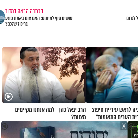
הכתבה הבאה במדור
 לגרום
עושים סוף למיתוס: האם צום באמת פוגע
בריכוז שלכם?
יה לראש עיריית חיפה:
הרב יגאל כהן - למה אנחנו מקיימים
רית הערים התאומות״
מצוות?
X
🔇
🔇