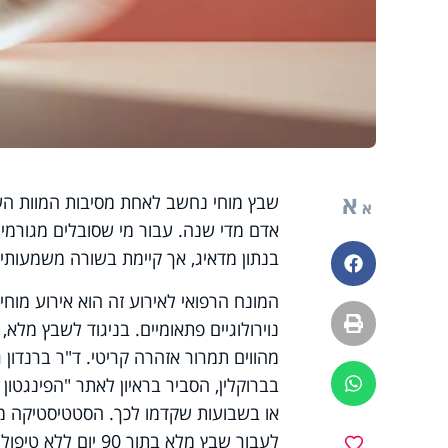
א
א
אדם מדי שנה. עבור מי שסובלים מגורמי 
בנתון מדאיג, אך קיימת בשורה משמעותית
פייסבוק
המונח הרפואי לאירוע זה הוא אירוע מוח
הדפסה
נוירולוגיים פתאומיים. בניגוד לשבץ מלא
מהווים תמרור אזהרה קריטי. ד"ר ברנדון ג
בברוקלין, הסביר בראיון לאתר "הפינגטון
ווטסאפ
או בשבועות שקדמו לכך. הסטטיסטיקה מר
לעבור שבץ מלא בתוך
מועדפים