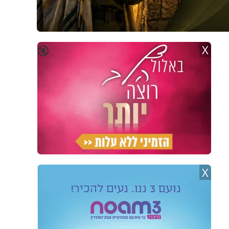
X
🔇
X