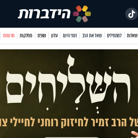
למתחילים
שאל את הרב
זמני היום
עלון
שופס
מחלקות
תרומות