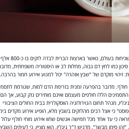
שבץ מוחי נחשב לאחת מסיבות המוות השכיחות בעולם, כאשר בארצ
סיכון כמו לחץ דם גבוה, מחלות לב או היסטוריה משפחתית, מדובר
: זיהוי מוקדם של "שבץ אזהרה" יכול למנוע אירוע חמור בהרבה.
י חולף. מדובר בהפרעה זמנית בזרימת הדם למוח, שגורמת לתסמי
, התסמינים הללו חולפים מעצמם ואינם מותירים נזק קבוע, אך הם
יגליו, מנהל תחום הנוירולוגיה הווסקולרית בבית החולים הציבורי
 פוסט" כי אצל רבים מהלוקים בשבץ מלא, הופיע אירוע מקדים בימ
אה כי עד אחד מכל חמישה אנשים שחוו אירוע מוחי חולף עלול
 90 יום ללא טיפול. "זהו סימן מבשר", מדגיש ד"ר גיגליו. הוא מציין, כי לעיתים השבץ