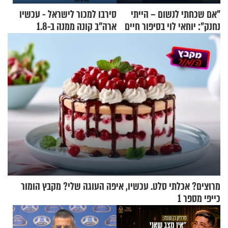
"אם שכחתי לנשום – הייתי
סירבו למכור לישראל - עכשיו
נחנק": יוחאי לוי בסיפור חיים
ארה"ב קונה ממנה ב-1.8
מעורר השראה
מיליארד דולר
מרוצים? אכלתי סלט. עכשיו, איפה העוגה שלי? מקבץ הומור
כייפי מספר 1