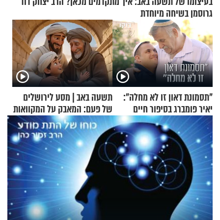
בעיצומו של תשעה באב: איך מתקדמים מכאן? הרב יצחק דוד
גרוסמן בשיחה מיוחדת
"תסמונת דאון זו לא מחלה":
תשעה באב | מסע לירושלים
יאיר פומברג בסיפור חיים
של פעם: המאבק על המקוואות
מעורר השראה