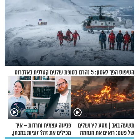
הטיפוס הפך לאסון: 5 נהרגו בסופת שלגים קטלנית באלברוס
תשעה באב | מסע לירושלים
פגיעה עצמית וחרדות – איך
של פעם: רואים את הנחמה
מכילים את זה? זוגיות במבחן,