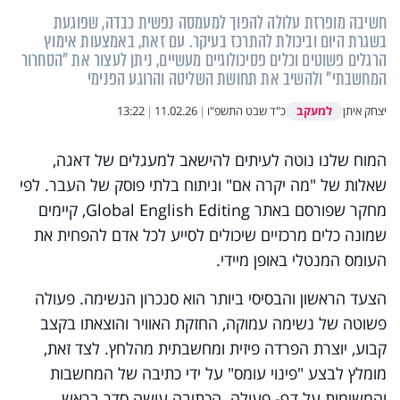
חשיבה מופרזת עלולה להפוך למעמסה נפשית כבדה, שפוגעת
בשגרת היום וביכולת להתרכז בעיקר. עם זאת, באמצעות אימוץ
הרגלים פשוטים וכלים פסיכולוגיים מעשיים, ניתן לעצור את "הסחרור
המחשבתי" ולהשיב את תחושת השליטה והרוגע הפנימי
למעקב
יצחק איתן
כ"ד שבט התשפ"ו
|
11.02.26
|
13:22
המוח שלנו נוטה לעיתים להישאב למעגלים של דאגה,
שאלות של "מה יקרה אם" וניתוח בלתי פוסק של העבר. לפי
מחקר שפורסם באתר Global English Editing, קיימים
שמונה כלים מרכזיים שיכולים לסייע לכל אדם להפחית את
העומס המנטלי באופן מיידי.
הצעד הראשון והבסיסי ביותר הוא סנכרון הנשימה. פעולה
פשוטה של נשימה עמוקה, החזקת האוויר והוצאתו בקצב
קבוע, יוצרת הפרדה פיזית ומחשבתית מהלחץ. לצד זאת,
מומלץ לבצע "פינוי עומס" על ידי כתיבה של המחשבות
והמשימות על דף- פעולה. הכתיבה עושה סדר בראש