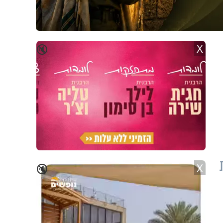
X
🔇
X
🔇