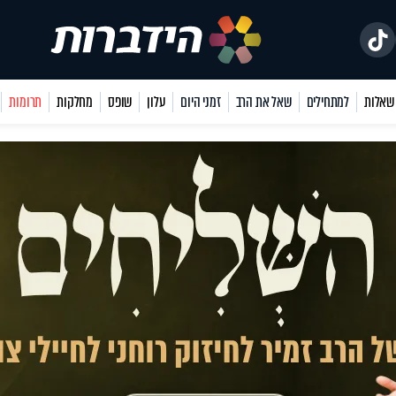
למתחילים
שאל את הרב
זמני היום
עלון
שופס
מחלקות
תרומות