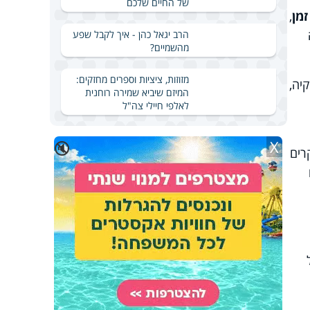
של החיים שלכם
מן
,
הרב יגאל כהן - איך לקבל שפע
מהשמיים?
מזוזות, ציציות וספרים מחזקים:
יה,
המיזם שיביא שמירה רוחנית
לאלפי חיילי צה"ל
X
🔇
רים