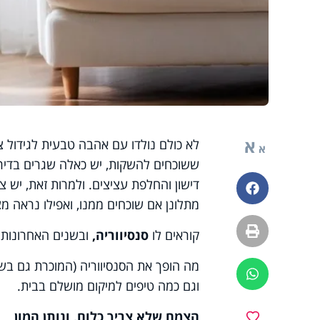
א
לא כולם נולדו עם אהבה טבעית לגידול צ
א
ששוכחים להשקות, יש כאלה שגרים בדירו
דישון והחלפת עציצים. ולמרות זאת, יש 
פייסבוק
מתלונן אם שוכחים ממנו, ואפילו נראה מצ
הדפסה
קוראים לו
סנסיווריה,
ובשנים האחרונות 
מה הופך את הסנסיווריה (המוכרת גם בש
ווטסאפ
וגם כמה טיפים למיקום מושלם בבית.
הצמח שלא צריך כלום, ונותן המון
מועדפים