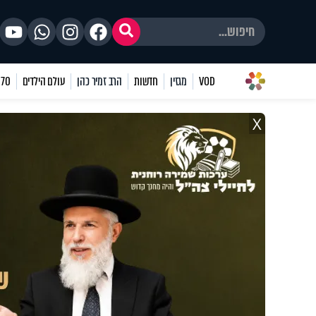
VOD
מגזין
חדשות
הרב זמיר כהן
עולם הילדים
70 שאלות
X