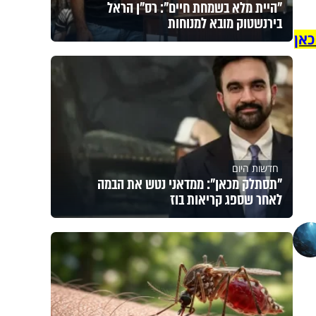
"היית מלא בשמחת חיים": רס"ן הראל
בירנשטוק מובא למנוחות
כאן
חדשות היום
"תסתלק מכאן": ממדאני נטש את הבמה
לאחר שספג קריאות בוז