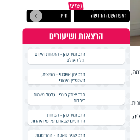
הרגעים הקשים ביותר
"הגמג
קצרים
מתחילים לעבוד לקראת
בחיים יכולים להצית את
ישרא
ראש השנה החדשה
חיינו
שלא 
הרצאות ושיעורים
הרב זמיר כהן - התהוות היקום
וגיל העולם
מה,
הרב ירון אשכנזי - הציצית,
השכפ"ץ היהודי
הרב יצחק בצרי - גלגול נשמות
ביהדות
ית.
הרב זמיר כהן - הכוחות
יה,
הרוחניים שבאדם על פי היהדות
הרב שניר גואטה - ההזדמנות