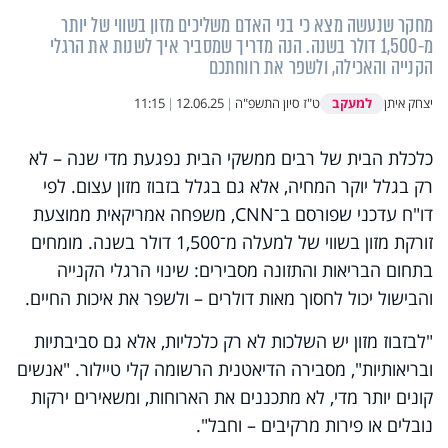
מחקר שנעשה מצא כי בני האדם משליכים מזון בשווי של יותר
מ-1,500 דולר בשנה. הנה מדריך שמסביר איך לשנות את הרגלי
הקנייה והאכילה, ולשפר את רווחתכם
למעקב
יצחק איתן
ט"ז סיון התשפ"ה
|
12.06.25
|
11:15
כלכלת הבית של רבים ממשקי הבית נפגעת מדי שנה – לא
רק בגלל יוקר המחיה, אלא גם בגלל בזבוז מזון עצום. לפי
דו"ח עדכני שפורסם ב־CNN, משפחה אמריקאית ממוצעת
זורקת מזון בשווי של למעלה מ־1,500 דולר בשנה. מומחים
בתחום הבריאות והתזונה מסבירים: שינוי הרגלי הקנייה
והבישול יכול לחסוך מאות דולרים – ולשפר את איכות החיים.
"לבזבוז מזון יש השלכות לא רק כלכליות, אלא גם סביבתיות
ובריאותיות", מסבירה הדיאטנית הרשומה קלי טיילור. "אנשים
קונים יותר מדי, לא מתכננים את הארוחות, ומשאירים ירקות
נובלים או פירות מרקיבים – וחבל".