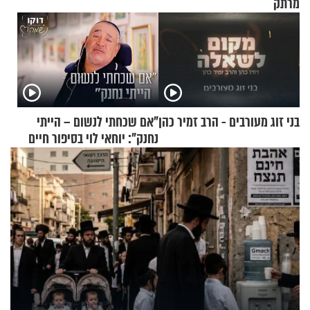
מרתק
בני זוג מעורבים - הרב זמיר כהן
"אם שכחתי לנשום – הייתי
נחנק": יוחאי לוי בסיפור חיים
מעורר השראה