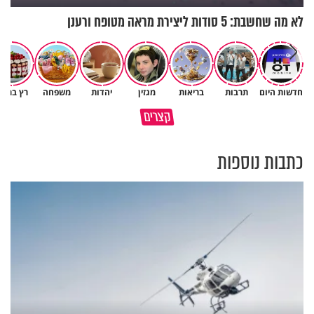
לא מה שחשבת: 5 סודות ליצירת מראה מטופח ורענן
חדשות היום
תרבות
בריאות
מגזין
יהדות
משפחה
רץ ברשת
הגעתי לגיל 108 בזכות הכיבוד
קצרים
הורים שלי
אשתך לא במקום האחרון
כתבות נוספות