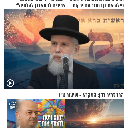
פילה אמנון בתנור עם ירקות
צריכים להתארגן להלוויה":
זוגיות במבחן, הפעם עם מרים
וגד דנינו
הרב זמיר כהן: המקרא - שיעור ט"ו