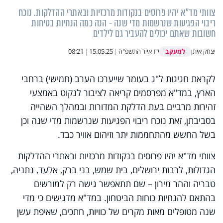
צוותי מד"א יהיו פרוסים בנקודות מרכזיות ובאתרי ההדלקות. נוכח
ריבוי הפגיעות שנרשמות מדי שנה - הנה כמה הנחיות בטיחות
חשובות שאתם יכולים להעביר גם לילדים
למעקב
יצחק איתן
י"ז אייר התשפ"ה
|
15.05.25
|
08:21
לקראת חגיגות ל"ג בעומר שייערכו הערב (חמישי) ברחבי
הארץ, במד"א מפרסמים קריאה לציבור לנקוט באמצעי
זהירות מרביים בעת הדלקת המדורות ובמהלך השהייה
בסביבתן, זאת נוכח ריבוי הפגיעות שנרשמות מדי שנה וכן
בשל החשש מהתחממות יתר וזיהום אוויר כבד.
צוותי מד"א יהיו פרוסים בנקודות מרכזיות ובאתרי ההדלקות
הגדולות, לרבות ירושלים, בית שמש, בני ברק, אלעד, נתניה,
טבריה וההר מירון – שם תתאפשר גישה רק למורשים
בהתאם להנחיות כוחות הביטחון. במד"א מדגישים כי מדי
שנה מטופלים מאות מקרים של כוויות, חתכים, שאיפת עשן