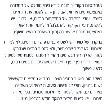
לאחר סיום הקומזיץ, חובה לוודא כיבוי מוחלט של המדורה
באמצעות מים או חול. אם ניתן – יש לפנות את הגחלים
למיכל ייעודי. במקרה של התלקחות בגדים, אין לרוץ – יש
להשתטח על הקרקע ולהתגלגל או לחנוק את האש
באמצעות מגבת או שמיכה (תוך השארת הראש חשוף).
במקרה של כוויה, יש לשטוף במים פושרים זורמים, לא למרוח
משחות, לא לנקב שלפוחיות, ולא להסיר בגדים שנדבקו
לעור. יש להוריד תכשיטים מהאזור הפגוע ולפנות מיד לטיפול
רפואי. חדירת גץ לעין מחייבת שטיפה יסודית במים רבים,
ללא שפשוף.
בשל זיהום האוויר החריג הצפוי, במד"א ממליצים לקשישים,
נשים בהריון, חולי לב וריאות ופעוטות להימנע משהייה
באזורים עם עשן ולשמור על חלונות סגורים. בכל מקרה
חירום – יש לפנות מידית למוקד מד"א בטלפון 101.