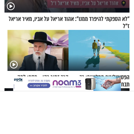
"לא הספקתי להיפרד ממנו": אהוד אריאל על אביו, מאיר אריאל
ז"ל
הפסיכולוגים ממליצים: כך
הרב זמיר כהן – פסח: למה
X
תבחרו את החברים שלכם
חשוב שהבעל יביא לאשתו
בחיים
מתנה לחג?