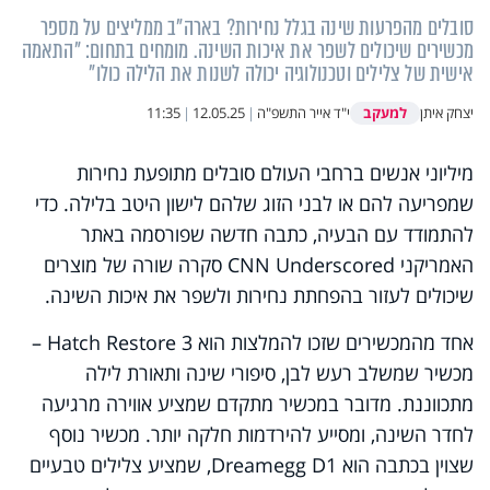
סובלים מהפרעות שינה בגלל נחירות? בארה"ב ממליצים על מספר
מכשירים שיכולים לשפר את איכות השינה. מומחים בתחום: "התאמה
אישית של צלילים וטכנולוגיה יכולה לשנות את הלילה כולו"
למעקב
יצחק איתן
י"ד אייר התשפ"ה
|
12.05.25
|
11:35
מיליוני אנשים ברחבי העולם סובלים מתופעת נחירות
שמפריעה להם או לבני הזוג שלהם לישון היטב בלילה. כדי
להתמודד עם הבעיה, כתבה חדשה שפורסמה באתר
האמריקני CNN Underscored סקרה שורה של מוצרים
שיכולים לעזור בהפחתת נחירות ולשפר את איכות השינה.
אחד מהמכשירים שזכו להמלצות הוא Hatch Restore 3 –
מכשיר שמשלב רעש לבן, סיפורי שינה ותאורת לילה
מתכווננת. מדובר במכשיר מתקדם שמציע אווירה מרגיעה
לחדר השינה, ומסייע להירדמות חלקה יותר. מכשיר נוסף
שצוין בכתבה הוא Dreamegg D1, שמציע צלילים טבעיים