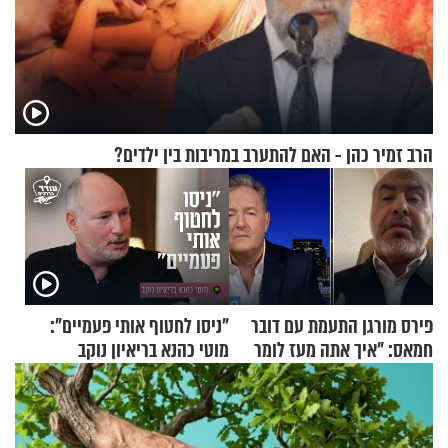
הרב זמיר כהן - האם להתערב במריבות בין ילדים?
פירס מורגן התעמת עם דובר
"ניסו לחטוף אותי פעמיים":
חמאס: "איך אתה מעז לומר
מוטי כהנא בריאיון נוקב
שלא ביצעתם פשעי מלחמה?!"