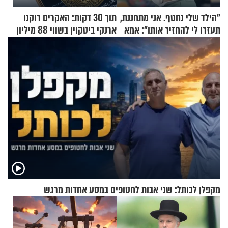
"הילד שלי נחטף. אני מתחננת,
תוך 30 דקות: האקרים רוקנו
תעזרו לי להחזיר אותו": אמא
ארנקי ביטקוין בשווי 88 מיליון
של יובל בן ה-4 בריאיון דומע
דולר
מקפלן לכותל: שני אבות לחטופים במסע אחדות מרגש