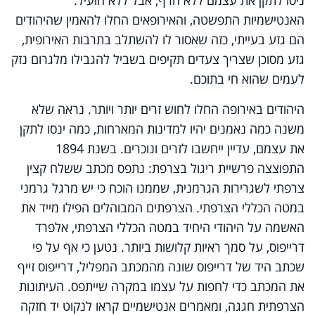
האנטישמיות התפשטה, והאירופאים החלו להאמין שהיהודים
הם גזע בעייתי, כזה שאסור לו להשתלב בתרבות האירופית,
גזע מסוכן שצריך צעדים תקיפים בשביל להגבילו מלגרום נזק
לעמים שהוא חי בתוכם.
היהודים באירופה החלו לחוש זרים יותר ויותר. נראה שלא
משנה כמה נאמנים יהיו למדינות המארחות, כמה ינסו לתקן
את עצמם, עדיין ייחשבו לזרים ונוכרים. בשנת 1894
התפוצצה פרשיית ריגול בצרפת: נתפס מכתב ששלח קצין
צרפתי לשגרירות הגרמנית, שממנו הוכח כי יש מרגל גרמני
במטה הכללי הצרפתי. הצרפתים המבוהלים הפילו מייד את
האשמה על היהודי היחיד במטה הכללי הצרפתי, אלפרד
דרייפוס, על סמך ראיות קלושות ביותר. נטען כי אף על פי
שכתב היד של דרייפוס שונה מהמכתב המפליל, דרייפוס זייף
את המכתב כדי לחפות על עצמו במקרה שייתפס. העיתונות
הצרפתית חגגה, ומאמרים אנטישמיים קראו לנקוט יד חזקה