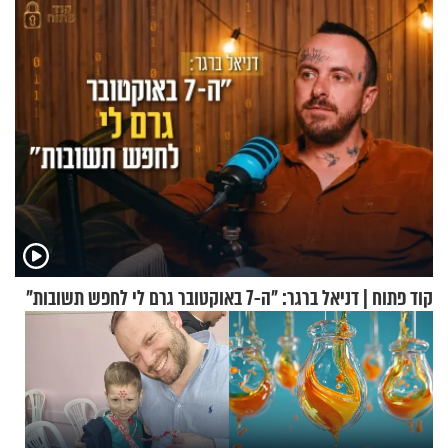
מעורר השראה
קוד פתוח | דניאל ברגר: "ה-7 באוקטובר גרם לי לחפש תשובות"