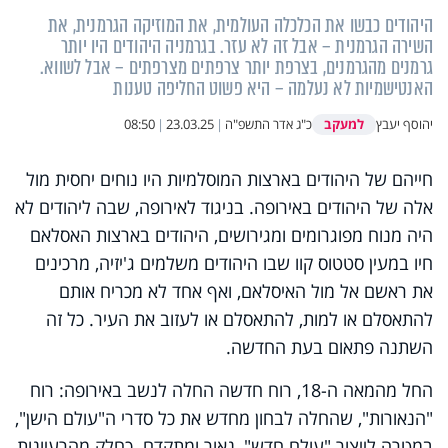
היהודים כבשו את הכלכלה העולמית, את המוזיקה הגרמנית, את
השירה הגרמנית – אבל זה לא עזר. בגרמניה היהודים היו יותר
גרמנים מהגרמנים, בצרפת יותר צרפתים מצרפתים – אבל לשווא.
האנטישמיות לא נעלמה – היא פשוט החליפה טענות
למעקב
יהוסף יעבץ
כ"ג אדר התשפ"ה
|
23.03.25
|
08:50
חייהם של היהודים בארצות המוסלמיות היו נוחים יחסית מול
אלה של היהודים באירופה. בניגוד לאירופה, שבה ליהודים לא
היה מנוח מפוגרומים ומגירושים, היהודים בארצות האסלאם
חיו במעין סטטוס קוו שבו היהודים משלמים ג'יזיה, מרכינים
את ראשם אל מול האיסלאם, ואף אחד לא מכריח אותם
להתאסלם או למות, להתאסלם או לעזוב את העיר. כל זה
השתנה פתאום בעת החדשה.
החל מהמאה ה-18, רוח חדשה החלה לנשב באירופה: רוח
"הנאורות", שהחלה לבחון מחדש את כל סדרי ה"עולם הישן",
במטרה לייצור "עולם חדש", נאור ומתקדם. כחלק מהרעיונות