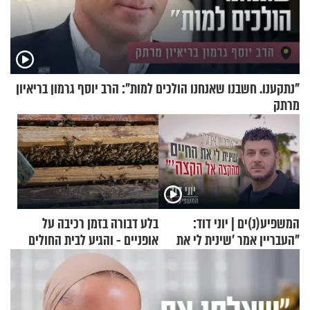
"נתקענו. חשבנו שאנחנו הולכים למות": הרב יוסף גרמון בריאיון
מרתק
המשפיע(נ)ים | יוני דוד:
בלע דבורה בזמן רכיבה על
"העבריין אמר 'שינית לי את
אופניים - והגיע לבית החולים
החיים מהקצה אל הקצה'"
במצב מסכן חיים