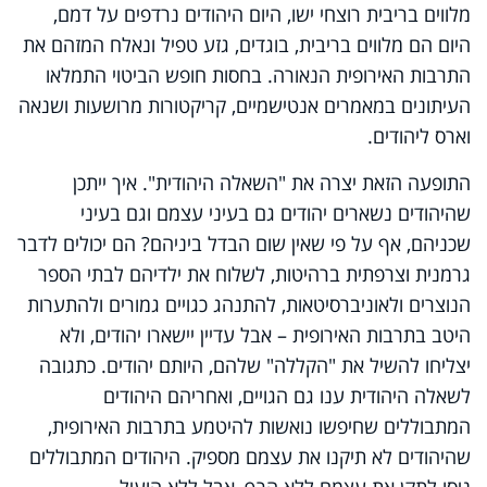
מלווים בריבית רוצחי ישו, היום היהודים נרדפים על דמם,
היום הם מלווים בריבית, בוגדים, גזע טפיל ונאלח המזהם את
התרבות האירופית הנאורה. בחסות חופש הביטוי התמלאו
העיתונים במאמרים אנטישמיים, קריקטורות מרושעות ושנאה
וארס ליהודים.
התופעה הזאת יצרה את "השאלה היהודית". איך ייתכן
שהיהודים נשארים יהודים גם בעיני עצמם וגם בעיני
שכניהם, אף על פי שאין שום הבדל ביניהם? הם יכולים לדבר
גרמנית וצרפתית ברהיטות, לשלוח את ילדיהם לבתי הספר
הנוצרים ולאוניברסיטאות, להתנהג כגויים גמורים ולהתערות
היטב בתרבות האירופית – אבל עדיין יישארו יהודים, ולא
יצליחו להשיל את "הקללה" שלהם, היותם יהודים. כתגובה
לשאלה היהודית ענו גם הגויים, ואחריהם היהודים
המתבוללים שחיפשו נואשות להיטמע בתרבות האירופית,
שהיהודים לא תיקנו את עצמם מספיק. היהודים המתבוללים
ניסו לתקן את עצמם ללא הרף, אבל ללא הועיל.