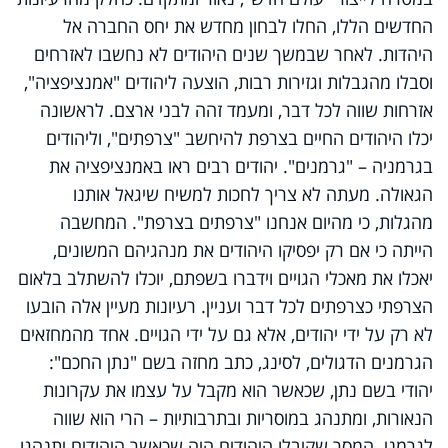
החדשים הללו, החלו לבחון מחדש את יחס החברה אל
היהדות. לאחר שבמשך שנים היהודים לא נחשבו לאזרחים
וסבלו מהגבלות וגזירות רבות, הוצעה ליהודים "אמנציפציה",
אזרחות שווה לכל דבר, ומעמד זהה לבני ארצם. לראשונה
יכלו היהודים החיים בצרפת להיחשב "צרפתים", וליהודים
בגרמניה – "גרמנים". יהודים רבים ראו באמנציפציה את
הגאולה. מעתה לא צריך לחכות למשיח שיגאל אותנו
מהגלות, כי מהיום אנחנו "צרפתים בצרפת". המחשבה
הייתה כי אם רק יפסיקו היהודים את מנהגיהם המשונים,
יאכלו את מאכלי הגויים וידברו בשפתם, יוכלו להשתלב בלאום
הצרפתי כצרפתים לכל דבר ועניין. רעיונות מעיין אלה הובעו
לא רק על ידי יהודים, אלא גם על ידי הגויים. אחד מהמחזאים
הגרמנים הדגולים, לסינג, כתב מחזה בשם "נתן החכם":
יהודי בשם נתן, שכאשר הוא מקבל על עצמו את עקרונות
הנאורות, ומתנהג במוסריות ובתרבותיות – הרי הוא שווה
לגרמני. המסר שקיבלו היהודים היה שכאשר היהודים יתנהגו