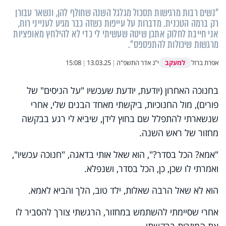
"נשים רבות מרגישות תסכול מגלגל השנה שחולף להן, ונשאר עבורן
רק ברמה הטכנית. מדברות על עייפות כשזה כבר מגיע לענייני רוח,
אני חייבת לחלוק אתכן שיטה שעשיתי לי כדי לא להילחץ מאופציות
מרגשות שיכולות להתפספס".
למעקב
אפרת ברזל
י"ג אדר התשפ"ה
|
13.03.25
|
15:08
בחנוכה האחרון (יודעת, יודעת שעכשיו "על הניסים" של
פורים), מול החנוכיות, ביקשתי מאחד הבנים שלי, אחרי
שנשארתי להתפלל שם בחוץ לידן, שיביא לי רגע בבקשה
מחזור של ראש השנה.
"אמא? הכל בסדר?", הוא שאל אותי בדאגה, "חנוכה עכשיו",
ואמרתי לו שכן, כן, הכל בסדר, ושנפלא.
הוא לא שאל הרבה שאלות, ילד טוב, הלך והביא לאמא.
אחרי שסיימתי להשתמש במחזור, הרגשתי צורך להסביר לו
את המוזרות בבקשתי.