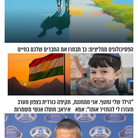
הפסיכולוגים ממליצים: כך תבחרו את החברים שלכם בחיים
"הילד שלי נחטף. אני מתחננת,
תקיפה כורדית בצפון מערב
תעזרו לי להחזיר אותו": אמא
איראן: חוסלו אנשי משמרות
של יובל בן ה-4 בריאיון דומע
המהפכה