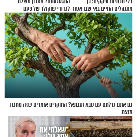
בלי מכוניות ופקקים: כך
התגעגעתם? מתכון מוצלח
מתנהלים החיים באי שבו אסור
לכדורי שוקולד של פעם
לנהוג כבר יותר מ-120 שנה
גם אתם גדלתם עם סבא וסבתא? החוקרים אומרים שזה מתכון
מנצח