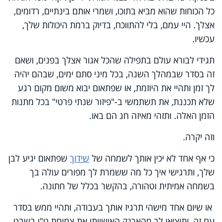
כל הכוחות שהוא מביא בתוכו, ושמרי אותם בינתיים, רדומים,
אצלך. היי עמם, בלי להתווכח, בדיוק ברמת היכולות שלך,
עכשיו.
תגידי לבורא עולם בתפילה שהכל אגור אצלך בפנים, ושאם
זה בסדר שבמהלך השנה, בכל מיני סתם ימים, שבהם יהיה
לך זמן ותהיי את היוזמת, או שפתאום יבוא משום מקום רגע
שלא תכננת, את תשתמשי ב-"פיזור שנתי פרטי" בכל מתנות
הזמן האלה. ותזהי מאיזה חג הם באו.
וזה יקרה.
כי אף אחד לא יכין אותך לשמחה של
שידוך
שפתאום יגיע לבן
שלך, ותרגישי איך כל מה ששמרת לך מפורים עולה בך
בשמחה אמיתית וטהורה, בהקשר בכלל של חתונה.
או שיום אחד מישהי תרגיז אותך בעבודה, ותהיי ממש בסדר
עם זה, ותוציאי לך מהארנק האישיותי את צמיחת ט"ו בשבט