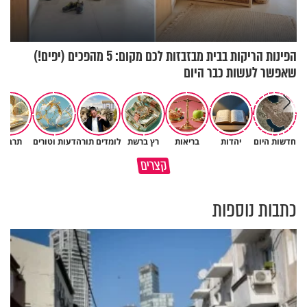
הפינות הריקות בבית מבזבזות לכם מקום: 5 מהפכים (יפים!)
שאפשר לעשות כבר היום
ישראל שטרן תופעת הגמגום
חדשות היום
יהדות
בריאות
רץ ברשת
לומדים תורה
דעות וטורים
תרבות
שעמה הוא מתמודד ועל הרגע
האמונה האמיתית בבורא עולם
קצרים
המביך בחייו
היא לדעת לקבל גם לא
כתבות נוספות