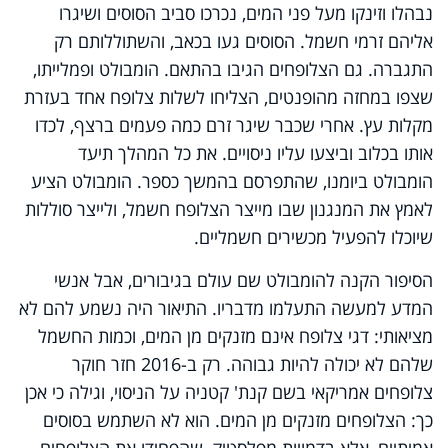
נבהלו וזינקו מעל פני המים, נכרכו סביב הסוסים ושיגרו
אליהם זרמי חשמל. הסוסים געו בכאב, והשתוללותם רק
התגברה. גם הצלופחים הגיבו בהתאם. הומבולט ופמלייתו,
שצפו במחזה מהופנטים, הצליחו לשלות צלופח אחד בעזרת
מקלות עץ. אחרי שכבר שיגר זרם כמה פעמים ברצף, לכדו
אותו בכלוב וביצעו עליו ניסויים. את כל המהלך תיעד
הומבולט ביומנו, שהתפרסם בהמשך כספר. הומבולט הציע
לאמץ את המנגנון שבו מייצר הצלופח חשמל, ולייצר סוללות
שיוכלו להפעיל מכשירים חשמליים.
הסיפור הקנה להומבולט שם עולם בגיבורים, אבל אנשי
המדע למעשה התעלמו מדבריו. התיאור היה נשמע להם לא
מציאותי: דגי צלופח אינם מזנקים מן המים, וכמות החשמל
שלהם לא יכולה להיות גבוהה. רק ב-2016 חזר חוקר
צלופחים אמריקאי בשם קנת' קטניה על הניסוי, וגילה כי אכן
כך: הצלופחים מזנקים מן המים. הוא לא השתמש בסוסים
אמיתיים, אלא בדמויות מפלסטיק, שהפחידו את הצלופחים