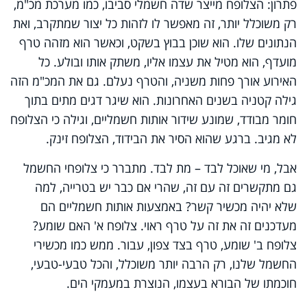
פתרון: הצלופח מייצר שדה חשמלי סביבו, כמו מערכת מכ"מ,
רק משוכלל יותר, זה מאפשר לו לזהות כל יצור שמתקרב, ואת
הנתונים שלו. הוא שוכן בבוץ בשקט, וכאשר הוא מזהה טרף
מועדף, הוא מטיל את עצמו אליו, משתק אותו ובולע. כל
האירוע אורך פחות משניה, והטרף נעלם. גם את המכ"מ הזה
גילה קטניה בשנים האחרונות. הוא שיגר דגים מתים בתוך
חומר מבודד, שמונע שידור אותות חשמליים, וגילה כי הצלופח
לא מגיב. ברגע שהוא הסיר את הבידוד, הצלופח זינק.
אבל, מי שאוכל לבד – מת לבד. מתברר כי צלופחי החשמל
גם מתקשרים זה עם זה, שהרי אם כבר יש בטרייה, למה
שלא יהיה מכשיר קשר? באמצעות אותות חשמליים הם
מעדכנים זה את זה על טרף ראוי. צלופח א' האם שומע?
צלופח ב' שומע, טרף בצד צפון, עבור. ממש כמו מכשירי
החשמל שלנו, רק הרבה יותר משוכלל, והכל טבעי-טבעי,
חוכמתו של הבורא בעצמו, הנוצרת במעמקי הים.