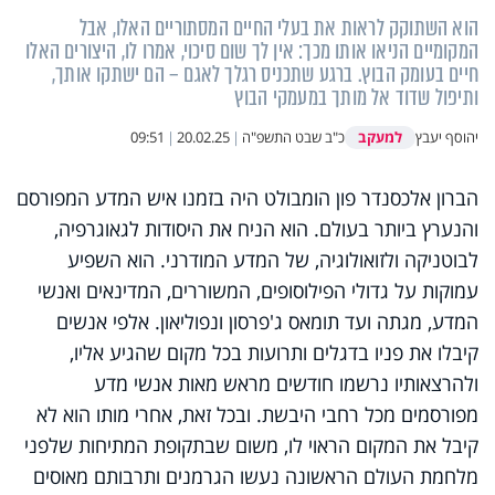
הוא השתוקק לראות את בעלי החיים המסתוריים האלו, אבל
המקומיים הניאו אותו מכך: אין לך שום סיכוי, אמרו לו, היצורים האלו
חיים בעומק הבוץ. ברגע שתכניס רגלך לאגם – הם ישתקו אותך,
ותיפול שדוד אל מותך במעמקי הבוץ
למעקב
יהוסף יעבץ
כ"ב שבט התשפ"ה
|
20.02.25
|
09:51
הברון אלכסנדר פון הומבולט היה בזמנו איש המדע המפורסם
והנערץ ביותר בעולם. הוא הניח את היסודות לגאוגרפיה,
לבוטניקה ולזואולוגיה, של המדע המודרני. הוא השפיע
עמוקות על גדולי הפילוסופים, המשוררים, המדינאים ואנשי
המדע, מגתה ועד תומאס ג'פרסון ונפוליאון. אלפי אנשים
קיבלו את פניו בדגלים ותרועות בכל מקום שהגיע אליו,
ולהרצאותיו נרשמו חודשים מראש מאות אנשי מדע
מפורסמים מכל רחבי היבשת. ובכל זאת, אחרי מותו הוא לא
קיבל את המקום הראוי לו, משום שבתקופת המתיחות שלפני
מלחמת העולם הראשונה נעשו הגרמנים ותרבותם מאוסים