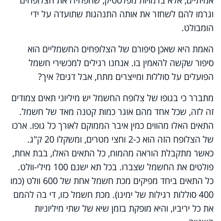
וגרמו להם לשחזר את אותה התנהגות שתועדה על ידי
הומבולט.
האמת היא שאכן סיפורם של הצלופחים החשמליים הוא
סיפור שקשה להאמין בו. אנחנו רגילים למכשירי חשמל
הפועלים על סוללות ומייצרים מתח, אבל דגים? איך?
מתברר כי בגופו של צלופח החשמל יש מיליוני תאים צמודים
זה לזה, שכל אחד מהם אוגר כמות קטנה מאד של חשמל.
התאים האלו מהווים כמין איבר הממוקם לאורך כל גופו. ארכו
של הצלופח הזה הוא כ-2 וחצי מטרים, ומשקלו 20 ק"ג.
כאשר מתקבלת הוראה מהמוח, כל התאים האלו, בבת אחת,
פולטים את החשמל שצברו. בכל תא ישנם 100 מילי-וולט.
כל התאים ביחד מפיקים מכת חשמל אחת של 600 וולט (כמו
400 סוללות רגילות של ימינו). מכת חשמל כזו, די בה להמם
את כל יריביו, והיא מופקת בזמן שיא של שתי מיליוניות