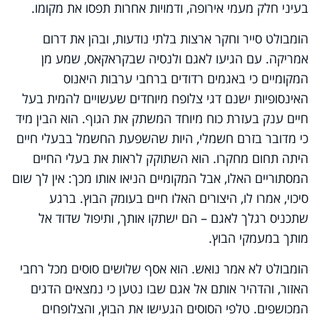
בעיני חלק מעמי אירופה, ודמויות אחרות תפסו את מקומו.
הומבולט סייר וחקר ארצות בלתי נודעות, ובהן את דרום
אמריקה. עם הגיעו לאגם ולנסיה שבקראקאס, שמע מן
המקומיים כי באגמים רדודים ברחבי ערבות היאנוס
האינסופיות ישנם דגי צלופח מיוחדים שעשויים להמית בעל
חיים ענק בעזרת כוח מיוחד המשתק את הגוף. הוא הבין מיד
כי מדובר בזרם חשמלי, היות שהשפעת החשמל בבעלי חיים
היתה תחום מחקרו. הוא השתוקק לראות את בעלי החיים
המסתוריים האלו, אבל המקומיים הניאו אותו מכך: אין לך שום
סיכוי, אמרו לו, היצורים האלו חיים בעומק הבוץ. ברגע
שתכניס רגלך לאגם – הם ישתקו אותך, ותיפול שדוד אל
מותך במעמקי הבוץ.
הומבולט לא אמר נואש. הוא אסף שלושים סוסים מכל רחבי
האזור, והדהיר אותם אל אגם שבו נטען כי נמצאים הדגים
המכושפים. טלפי הסוסים הגעישו את הבוץ, והצלופחים