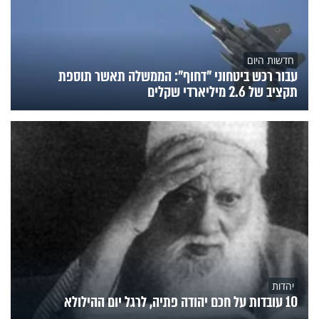
חדשות היום
עבור רכש ביטחוני "דחוף": הממשלה תאשר תוספת
תקציב של 2.6 מיליארדי שקלים
יהדות
10 עובדות על חכם יהודה פתיה, לרגל יום ההילולא