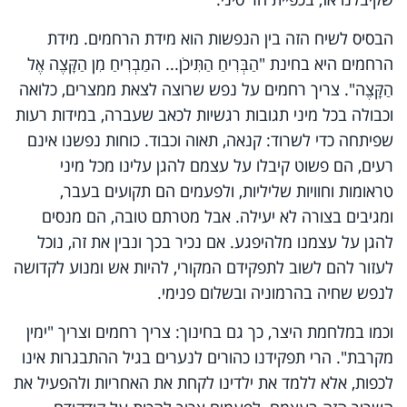
הבסיס לשיח הזה בין הנפשות הוא מידת הרחמים. מידת
הרחמים היא בחינת "הַבְּרִיחַ הַתִּיכֹן... המַבְרִיחַ מִן הַקָּצֶה אֶל
הַקָּצֶה". צריך רחמים על נפש שרוצה לצאת ממצרים, כלואה
וכבולה בכל מיני תגובות רגשיות לכאב שעברה, במידות רעות
שפיתחה כדי לשרוד: קנאה, תאוה וכבוד. כוחות נפשנו אינם
רעים, הם פשוט קיבלו על עצמם להגן עלינו מכל מיני
טראומות וחוויות שליליות, ולפעמים הם תקועים בעבר,
ומגיבים בצורה לא יעילה. אבל מטרתם טובה, הם מנסים
להגן על עצמנו מלהיפגע. אם נכיר בכך ונבין את זה, נוכל
לעזור להם לשוב לתפקידם המקורי, להיות אש ומנוע לקדושה
לנפש שחיה בהרמוניה ובשלום פנימי.
וכמו במלחמת היצר, כך גם בחינוך: צריך רחמים וצריך "ימין
מקרבת". הרי תפקידנו כהורים לנערים בגיל ההתבגרות אינו
לכפות, אלא ללמד את ילדינו לקחת את האחריות ולהפעיל את