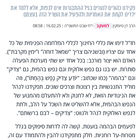
פקידנו כהורים לנערים בגיל ההתבגרות אינו לכפות, אלא ללמד את
ילדינו לקחת את האחריות ולהפעיל את השריר הזה בעצמם
למעקב
הרב דן טיומקין
י"ח שבט התשפ"ה
|
16.02.25
|
08:58
חז"ל דימו את כללי החינוך לכללי המלחמה הפנימית של כל
אחד עם יצריו (ובשניהם צריך "שמאל דוחה" ו"ימין מקרבת").
האדם הוא יצור מורכב: בכל אחד יש שתי מערכות הפעלה
סותרות. יש בנו גם נפש אלוקית וגם נפש בהמית, גם "צדיק"
וגם "בהמה" (כמו שכתוב: "יוֹדֵעַ צַדִּיק נֶפֶשׁ בְּהֶמְתּוֹ"), וזה
מוליד התנגשויות בין רצונות וצרכים שונים. תפקידנו לנהל
את הניגודיות הזאת, לא לחנוק ולא להתעלם מהמנוע של
הנפש הבהמית, אלא להשליט את השכל על הלב, ולתת
לנפש האלוקית לנהל ולנווט: "צדיקים – לבם ברשותם".
לפעמים הבהמה בועטת. קשה לה לדחות סיפוקים בגלל
מטרות-על רוחניות. חלק מתפקידנו להבין ולהתמודד עם זה,