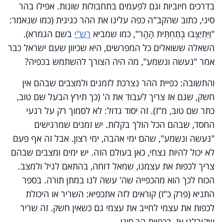
בדרכים חיוביות וגם לפעמים בתחבולות שונות. אפילו בהר
סיני, כתוב שהקב"ה כפה עלינו את ההר כגיגית (כמו שנאמר:
"וַיִּתְיַצְּבוּ בְּתַחְתִּית הָהָר", כמו שמביא
רש"י
בשם הגמרא).
השאלה ששואלים כל המפרשים, היא שכיוון שעם ישראל כבר
אמר "נעשה ונשמע", מה היה הצורך להשתמש בכפיה?
והתשובה: כפיית ההר נצרכת לזמנים ולמצבים שבהם אין
חשק, שגם אז צריך לעבוד את ה' (כך תירץ הבעל שם טוב,
כתר שם טוב, מ"ז). זה יסוד גדול: לא לסמוך רק על רגעי
החסד, שבהם הכל הולך בקלות. יש זמנים שמרגישים
"נעשה ונשמע", שהם ימי אהבה, ימי רצון. אבל זה אף פעם
לא יכול להיות נצחי, כאן בעולם הזה. יש ימים ומצבים שבהם
צריך לכפות את עצמנו, שמאל דוחה, בהתאם לגיל ולמצב.
הכוח לכך הוא מהכפייה שה' עשה לנו במתן תורה. בספר
התניא (פרק כ"ז) קוראים לזה אתכפיא: השריר או היכולת
לכפות את עצמי לחייב את עצמי גם כשאין חשק. זה שריר
שקיבלנו אז, בכפיית הר סיני.