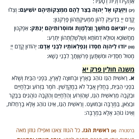
אַתְקִילוּ וְלֵית דְסָעִיד:
וַיִּזְעֲקוּ אֶל יְהוָה בַּצַּר לָהֶם מִמְּצֻקוֹתֵיהֶם יוֹשִׁיעֵם:
וְצַלוּ
(יג)
קֳדָם יְיָ בִּדְעַיֵק לְהוֹן מִמְעִיקָתְהוֹן פָּרְקִנוּן:
יוֹצִיאֵם מֵחֹשֶׁךְ וְצַלְמָוֶת וּמוֹסְרוֹתֵיהֶם יְנַתֵּק:
אַפְקִנוּן
(יד)
מֵחֲשׁוֹכָא וְטוּלָא דְמוֹתָא וְשַׁלְשֶׁלְוָתְהוֹן יִתְרַע:
יוֹדוּ לַיהוָה חַסְדּוֹ וְנִפְלְאוֹתָיו לִבְנֵי אָדָם:
יְהוֹדוּן קֳדָם יְיָ
(טו)
מְטוּל חַסְדֵיהּ וּמִשְׁתָּעָן פְּרִשְׁוָתָךְ לִבְנֵי נָשָׁא:
משנה חולין פרק יא
א.
רֵאשִׁית הַגֵּז נוֹהֵג בָּאָרֶץ וּבְחוּצָה לָאָרֶץ, בִּפְנֵי הַבַּיִת וְשֶׁלֹּא
בִפְנֵי הַבַּיִת, בְּחֻלִּין אֲבָל לֹא בְמֻקְדָּשִׁין. חֹמֶר בַּזְּרוֹעַ וּבַלְּחָיַיִם
וּבַקֵּבָה מֵרֵאשִׁית הַגֵּז, שֶׁהַזְּרוֹעַ וְהַלְּחָיַיִם וְהַקֵּבָה נוֹהֲגִים בַּבָּקָר
וּבַצֹאן, בַּמְּרֻבֶּה וּבַמּוּעָט. וְרֵאשִׁית הַגֵּז, אֵינוֹ נוֹהֵג אֶלָּא בָרְחֵלוֹת,
וְאֵינוֹ נוֹהֵג אֶלָא בַמְרֻבֶּה:
ראשית הגז.
כל הגוזז צאנו ואפילו גוזזן מאה
ברטנורה
(א)