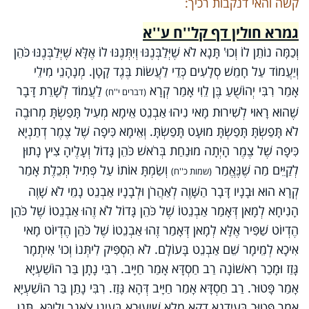
קשה והאי דנקבות רכיך:
גמרא חולין דף קל''ח ע''א
וְכַמָּה נוֹתֵן לוֹ וְכוּ' תָּנָא לֹא שֶׁיְּלַבְּנֶנּוּ וְיִתְּנֶנּוּ לוֹ אֶלָּא שֶׁיְּלַבְּנֶנּוּ כֹּהֵן
וְיַעֲמוֹד עַל חָמֵשׁ סְלָעִים כְּדֵי לַעֲשׂוֹת בֶּגֶד קָטָן. מְנָהָנֵי מִילֵי
אָמַר רִבִּי יְהוֹשֻׁעַ בֶּן לֵוִי אָמַר קְרָא
לַעֲמוֹד לְשָׁרֵת דָּבָר
(דברים י''ח)
שֶׁהוּא רָאוּי לְשִׁירוּת מָאי נִיהוּ אַבְנֵט אֵימָא מְעִיל תָּפַשְׂתָּ מְרוּבֶה
לֹא תָּפַשְׂתָּ תָּפַשְׂתָּ מוּעָט תָּפַשְׂתָּ. וְאֵימָא כִּיפָה שֶׁל צֶמֶר דְתַנְיָא
כִּיפָה שֶׁל צֶמֶר הָיְתָה מוּנַחַת בְּרֹאשׁ כֹּהֵן גָּדוֹל וְעָלֶיהָ צִיץ נָתוּן
לְקַיֵּים מַה שֶׁנֶּאֱמַר
וְשַׂמְתָּ אוֹתוֹ עַל פְּתִיל תְּכֵלֶת אָמַר
(שמות כ''ח)
קְרָא הוּא וּבָנָיו דָּבָר הַשָּׁוֶה לְאַהֲרֹן וּלְבָנָיו אַבְנֵט נָמֵי לֹא שָׁוֶה
הָנִיחָא לְמָאן דְּאָמַר אַבְנֵטוֹ שֶׁל כֹּהֵן גָּדוֹל לֹא זֶהוּ אַבְנֵטוֹ שֶׁל כֹּהֵן
הֶדְיוֹט שַׁפִּיר אֶלָּא לְמָאן דְּאָמַר זֶהוּ אַבְנֵטוֹ שֶׁל כֹּהֵן הֶדְיוֹט מָאי
אִיכָא לְמֵימָר שֵׁם אַבְנֵט בָּעוֹלָם. לֹא הִסְפִּיק לִיתְּנוֹ וְכוּ' אִיתְמָר
גָּזַז וּמָכַר רִאשׁוֹנָה רַב חַסְדָּא אָמַר חַיָּיב. רִבִּי נָתָן בַּר הוֹשַׁעְיָא
אָמַר פָּטוּר. רַב חַסְדָּא אָמַר חַיָּיב דְּהָא גָּזַז. רִבִּי נָתַן בַּר הוֹשַׁעְיָא
אָמַר פָּטוּר בְּעִידָנָא דְקָא מָלֵא שִׁיעוּרָא בְּעֵינָן צֹאנְךָ וְלִיכָּא. תְּנַן