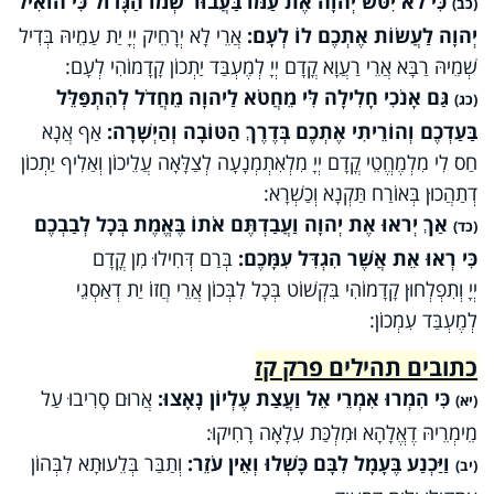
כִּי לֹא יִטֹּשׁ יְהוָה אֶת עַמּוֹ בַּעֲבוּר שְׁמוֹ הַגָּדוֹל כִּי הוֹאִיל
(כב)
יְהוָה לַעֲשׂוֹת אֶתְכֶם לוֹ לְעָם:
אֲרֵי לָא יְרָחֵיק יְיָ יַת עַמֵיהּ בְּדִיל
שְׁמֵיהּ רַבָּא אֲרֵי רַעֲוָא קֳדָם יְיָ לְמֶעְבַּד יַתְכוֹן קָדָמוֹהִי לְעָם:
גַּם אָנֹכִי חָלִילָה לִּי מֵחֲטֹא לַיהוָה מֵחֲדֹל לְהִתְפַּלֵּל
(כג)
בַּעַדְכֶם וְהוֹרֵיתִי אֶתְכֶם בְּדֶרֶךְ הַטּוֹבָה וְהַיְשָׁרָה:
אַף אֲנָא
חַס לִי מִלְמֶחֱטֵי קֳדָם יְיָ מִלְאִתְמְנָעָה לְצַלָּאָה עֲלֵיכוֹן וְאַלִיף יַתְכוֹן
דְתַהֲכוּן בְּאוֹרַח תַּקְנָא וְכַשְׁרָא:
אַךְ יְראוּ אֶת יְהוָה וַעֲבַדְתֶּם אֹתוֹ בֶּאֱמֶת בְּכָל לְבַבְכֶם
(כד)
כִּי רְאוּ אֵת אֲשֶׁר הִגְדִּל עִמָּכֶם:
בְּרַם דְּחִילוּ מִן קֳדָם
יְיָ וְתִפְלְחוּן קָדָמוֹהִי בִּקְשׁוֹט בְּכָל לִבְּכוֹן אֲרֵי חֲזוֹ יַת דְאַסְגֵי
לְמֶעְבַּד עִמְכוֹן:
כתובים תהילים פרק קז
כִּי הִמְרוּ אִמְרֵי אֵל וַעֲצַת עֶלְיוֹן נָאָצוּ:
אֲרוּם סָרִיבוּ עַל
(יא)
מֵימְרֵיהּ דֶאֱלָהָא וּמִלְכַּת עִלָאָה רָחִיקוּ:
וַיַּכְנַע בֶּעָמָל לִבָּם כָּשְׁלוּ וְאֵין עֹזֵר:
וְתַבַּר בְּלֵעוּתָא לִבְּהוֹן
(יב)