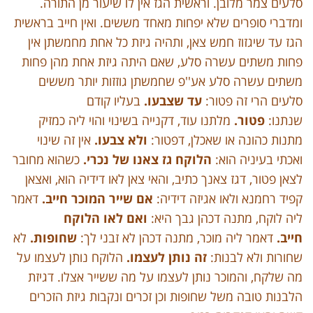
סלעים צמר מלובן. וראשית הגז אין לו שיעור מן התורה.
ומדברי סופרים שלא יפחות מאחד מששים. ואין חייב בראשית
הגז עד שיגזוז חמש צאן, ותהיה גיזת כל אחת מחמשתן אין
פחות משתים עשרה סלע, שאם היתה גיזת אחת מהן פחות
משתים עשרה סלע אע''פ שחמשתן גוזזות יותר מששים
סלעים הרי זה פטור:
עד שצבעו.
בעליו קודם
שנתנו:
פטור.
מלתנו עוד, דקנייה בשינוי והוי ליה כמזיק
מתנות כהונה או שאכלן, דפטור:
ולא צבעו.
אין זה שינוי
ואכתי בעיניה הוא:
הלוקח גז צאנו של נכרי.
כשהוא מחובר
לצאן פטור, דגז צאנך כתיב, והאי צאן לאו דידיה הוא, ואצאן
קפיד רחמנא ולאו אגיזה דידיה:
אם שייר המוכר חייב.
דאמר
ליה לוקח, מתנה דכהן גבך היא:
ואם לאו הלוקח
חייב.
דאמר ליה מוכר, מתנה דכהן לא זבני לך:
שחופות.
לא
שחורות ולא לבנות:
זה נותן לעצמו.
הלוקח נותן לעצמו על
מה שלקח, והמוכר נותן לעצמו על מה ששייר אצלו. דגיזת
הלבנות טובה משל שחופות וכן זכרים ונקבות גיזת הזכרים