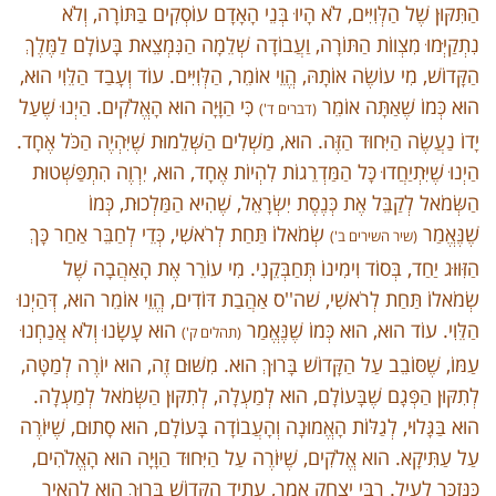
הַתִּקּוּן שֶׁל הַלְּוִיִּים, לֹא הָיוּ בְּנֵי הָאָדָם עוֹסְקִים בַּתּוֹרָה, וְלֹא
נִתְקַיְּמוּ מִצְווֹת הַתּוֹרָה, וַעֲבוֹדָה שְׁלֵמָה הַנִּמְצֵאת בָּעוֹלָם לַמֶּלֶךְ
הַקָּדוֹשׁ, מִי עוֹשֶׂה אוֹתָהּ, הֱוֵי אוֹמֵר, הַלְּוִיִּים. עוֹד וְעָבַד הַלֵּוִי הוּא,
הוּא כְּמוֹ שֶׁאַתָּה אוֹמֵר
כִּי הַוָּיָה הוּא הָאֱלֹקִים. הַיְנוּ שֶׁעַל
(דברים ד')
יָדוֹ נַעֲשֶׂה הַיִּחוּד הַזֶּה. הוּא, מַשְׁלִים הַשְּׁלֵמוּת שֶׁיִּהְיֶה הַכֹּל אֶחָד.
הַיְנוּ שֶׁיִּתְיַחֲדוּ כָּל הַמַּדְרֵגוֹת לִהְיוֹת אֶחָד, הוּא, יִרְוֶה הִתְפַּשְּׁטוּת
הַשְּׂמֹאל לְקַבֵּל אֶת כְּנֶסֶת יִשְׂרָאֵל, שֶׁהִיא הַמַּלְכוּת, כְּמוֹ
שֶׁנֶּאֱמַר
שְׂמֹאלוֹ תַּחַת לְרֹאשִׁי, כְּדֵי לְחַבֵּר אַחַר כָּךְ
(שיר השירים ב')
הַזִּוּוּג יַחַד, בְּסוֹד וִימִינוֹ תְּחַבְּקֵנִי. מִי עוֹרֵר אֶת הָאַהֲבָה שֶׁל
שְׂמֹאלוֹ תַּחַת לְרֹאשִׁי, שׁה''ס אַהֲבַת דּוֹדִים, הֱוֵי אוֹמֵר הוּא, דְּהַיְנוּ
הַלֵּוִי. עוֹד הוּא, הוּא כְּמוֹ שֶׁנֶּאֱמַר
הוּא עָשָׂנוּ וְלֹא אֲנַחְנוּ
(תהלים ק')
עַמּוֹ, שֶׁסּוֹבֵב עַל הַקָּדוֹשׁ בָּרוּךְ הוּא. מִשּׁוּם זֶה, הוּא יוֹרֶה לְמַטָּה,
לְתִקּוּן הַפְּגָם שֶׁבָּעוֹלָם, הוּא לְמַעְלָה, לְתִקּוּן הַשְּׂמֹאל לְמַעְלָה.
הוּא בַּגָּלוּי, לְגַלּוֹת הָאֱמוּנָה וְהָעֲבוֹדָה בָּעוֹלָם, הוּא סָתוּם, שֶׁיּוֹרֶה
עַל עַתִּיקָא. הוא אֱלֹקִים, שֶׁיּוֹרֶה עַל הַיִּחוּד הַוָּיָה הוּא הָאֱלֹהִים,
כַּנִּזְכָּר לְעֵיל. רַבִּי יִצְחָק אָמַר, עָתִיד הַקָּדוֹשׁ בָּרוּךְ הוּא לְהָאִיר