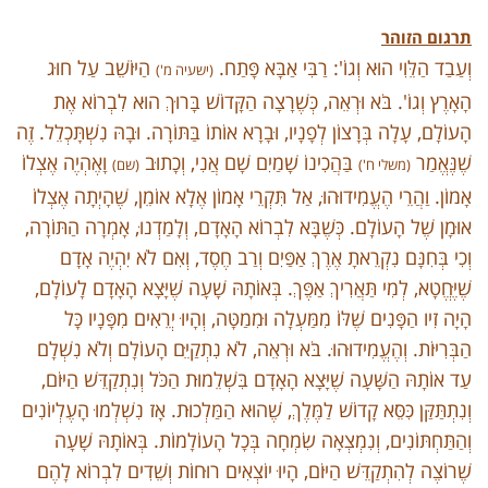
תרגום הזוהר
וְעַבַד הַלֵּוִי הוּא וְגוֹ': רַבִּי אַבָּא פָּתַח.
הַיּוֹשֵׁב עַל חוּג
(ישעיה מ')
הָאָרֶץ וְגוֹ'. בֹּא וּרְאֵה, כְּשֶׁרָצָה הַקָּדוֹשׁ בָּרוּךְ הוּא לִבְרוֹא אֶת
הָעוֹלָם, עָלָה בְּרָצוֹן לְפָנָיו, וּבָרָא אוֹתוֹ בַּתּוֹרָה. וּבָהּ נִשְׁתָּכְלֵל. זֶה
שֶׁנֶּאֱמַר
בַּהֲכִינוֹ שָׁמַיִם שָׁם אֲנִי, וְכָתוּב
וָאֶהְיֶה אֶצְלוֹ
(משלי ח')
(שם)
אָמוֹן. וַהֲרֵי הֶעֱמִידוּהוּ, אַל תִּקְרֵי אָמוֹן אֶלָא אוֹמֵן, שֶׁהָיְתָה אֶצְלוֹ
אוּמָן שֶׁל הָעוֹלָם. כְּשֶׁבָּא לִבְרוֹא הָאָדָם, וְלָמַדְנוּ, אָמְרָה הַתּוֹרָה,
וְכִי בְּחִנָּם נִקְרֵאתָ אֶרֶךְ אַפַּיִם וְרַב חֶסֶד, וְאִם לֹא יִהְיֶה אָדָם
שֶׁיֶּחֱטָא, לְמִי תַּאֲרִיךְ אַפֶּךְ. בְּאוֹתָהּ שָׁעָה שֶׁיָּצָא הָאָדָם לָעוֹלָם,
הָיָה זִיו הַפָּנִים שֶׁלּוֹ מִמַּעְלָה וּמִמַטָּה, וְהָיוּ יְרֵאִים מִפָּנָיו כָּל
הַבְּרִיּוֹת. וְהֶעֱמִידוּהוּ. בֹּא וּרְאֵה, לֹא נִתְקַיֵּם הָעוֹלָם וְלֹא נִשְׁלָם
עַד אוֹתָהּ הַשָּׁעָה שֶׁיָּצָא הָאָדָם בִּשְׁלֵמוּת הַכֹּל וְנִתְקַדֵּשׁ הַיּוֹם,
וְנִתְתַּקַּן כִּסֵּא קָדוֹשׁ לַמֶּלֶךְ, שֶׁהוּא הַמַּלְכוּת. אָז נִשְׁלְמוּ הָעֶלְיוֹנִים
וְהַתַּחְתּוֹנִים, וְנִמְצְאָה שִׂמְחָה בְּכָל הָעוֹלָמוֹת. בְּאוֹתָהּ שָׁעָה
שֶׁרוֹצֶה לְהִתְקַדֵּשׁ הַיּוֹם, הָיוּ יוֹצְאִים רוּחוֹת וְשֵׁדִים לִבְרוֹא לָהֶם