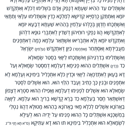
אִשְׁתְּלִים עַד הַהִיא שַׁעְתָּא דְנָפַק אָדָם בִּשְׁלִימוּ דְכֹלָא וְאִתְקַדָּשׁ
יוֹמָא וְאִתְתַּקַן כֻּרְסְיָיא קַדִּישָׁא לְמַלְכָּא כְדֵין אִשְׁתְּלִימוּ עִלָּאֵי וְתַתָּאֵי
וְאִשְׁתְּכָחוּ חֶדְוָון בְּכֻלְּהוּ עַלְמִין בְּהַהִיא שַׁעְתָּא דְבָעָא יוֹמָא
לְאִתְקַדְּשָׁא הֲווֹ נַפְקֵי רוּחֵיהוֹן דְשֵׁדִין לְאִתְבְּרֵי גוּפָא דִלְּהוֹן
וְאִתְקַדָּשׁ יוֹמָא וְלָא אִתְבְּרִיאוּ אִשְׁתְּאַר עַלְמָא כְּמָה דְאִתְפְּגִים
מֵעֲבִידְתָא וְאִסְתְּחַר
כֵּיוָן דְּאִתְקַדָּשׁ
יִשְׂרָאֵל
(וְאִתְחֲסָר)
(עַלְמִין)
וְאִשְׁתְּלִימוּ בְדַרְגֵּיהוֹן וְאִשְׁתְּכָחוּ לֵיוָאֵי בִסְטַר שְׂמָאלָא
כַד
אִשְׁתְּלִים הַהוּא פְגִימָא דְעַלְמָא דְמִסְטַר שְׂמָאלָא וְעַל
(כְּדֵין)
דָּא בָּעָאן לְאִתְדַּכְּאָה לֵיוָאֵי וּכְדֵין כֹּלָא אִתְכְּלִיל בִּימִינָא וְעָלְמָא לָא
אִתְפְּגִים וּבְגִין כַּךְ כְּתִיב וְעָבַד הַלֵּוִי הוּא. הוּא אַשְׁלִים לִסְטַר
שְׂמָאלָא הוּא אַשְׁלִים לִפְגִּימוּ דְעַלְמָא וַאֲפִילוּ הַהוּא סִטְרָא דְצָפוֹן
דְּאִשְׁתְּאַר חָסֵר בְּעַלְמָא כַד בָּרָא קֻדְשָׁא בְרִיךְ הוּא עַלְמָא. לֵיוָאָה
בַאֲרוֹנָא אַשְׁלִים לְכֹלָא מָאי בָאֲרוֹנָא בְהַהוּא מָטוּלָא דַהֲווֹ נַטְלֵי
בְמַשְׁכְּנָא אִשְׁתְּלִים כָּל הַהוּא פְגִימוּ עַל יְדֵיהּ הוּא לְעֵילָא
לִשְׂמָאלָא הוּא אִתְכְּלִיל בִּימִינָא תוּ הוּא דָא עַתִּיקָא
(ס''א תָא חֲזֵי ול''ג