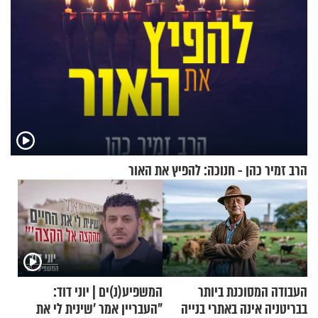
הרב זמיר כהן - חנוכה: להפיץ את האור
העבודה המסוכנת ביותר
המשפיע(נ)ים | יוני דוד:
בבריטניה אינה באתרי בנייה
"העבריין אמר 'שינית לי את