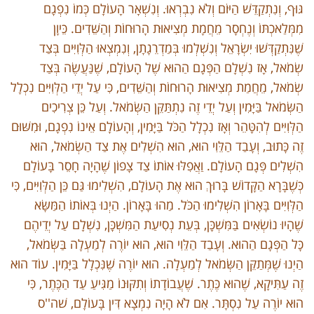
גּוּף, וְנִתְקַדֵּשׁ הַיּוֹם וְלֹא נִבְרְאוּ. וְנִשְׁאָר הָעוֹלָם כְּמוֹ נִפְגָם
מִמְּלַאכְתּוֹ וְנֶחְסָר מֵחֲמָת מְצִיאוּת הָרוּחוֹת וְהַשֵּׁדִים. כֵּיוָן
שֶׁנִּתְקַדְּשׁוּ יִשְׂרָאֵל וְנִשְׁלְמוּ בְּמַדְרֵגָתָן, וְנִמְצְאוּ הַלְּוִיִּים בְּצַד
שְׂמֹאל, אָז נִשְׁלָם הַפְּגָם הַהוּא שֶׁל הָעוֹלָם, שֶׁנַּעֲשֶׂה בְּצַד
שְׂמֹאל, מֵחֲמַת מְצִיאוּת הָרוּחוֹת וְהַשֵּׁדִים, כִּי עַל יְדֵי הַלְּוִיִּים נִכְלָל
הַשְּׂמֹאל בַּיָּמִין וְעַל יְדֵי זֶה נִתְתַּקֵּן הַשְּׂמֹאל. וְעַל כֵּן צְרִיכִים
הַלְּוִיִּים לְהִטָּהֵר וְאָז נִכְלָל הַכֹּל בַּיָּמִין, וְהָעוֹלָם אֵינוֹ נִפְגָם, וּמִשּׁוּם
זֶה כָּתוּב, וְעָבַד הַלֵּוִי הוּא, הוּא הִשְׁלִים אֶת צַד הַשְּׂמֹאל, הוּא
הִשְׁלִים פְּגָם הָעוֹלָם. וַאֲפִלּוּ אוֹתוֹ צַד צָפוֹן שֶׁהָיָה חָסֵר בָּעוֹלָם
כְּשֶׁבָּרָא הַקָּדוֹשׁ בָּרוּךְ הוּא אֶת הָעוֹלָם, הִשְׁלִימוּ גַּם כֵּן הַלְּוִיִּים, כִּי
הַלְּוִיִּים בָּאָרוֹן הִשְׁלִימוּ הַכֹּל. מַהוּ בָּאָרוֹן. הַיְנוּ בְּאוֹתוֹ הַמַּשָּׂא
שֶׁהָיוּ נוֹשְׂאִים בַּמִּשְׁכָּן, בְּעֵת נְסִיעַת הַמִּשְׁכָּן, נִשְׁלָם עַל יְדֵיהֶם
כָּל הַפְּגָם הַהוּא. וְעָבַד הַלֵּוִי הוּא, הוּא יוֹרֶה לְמַעְלָה בַּשְּׂמֹאל,
הַיְנוּ שֶׁמְּתַקֵּן הַשְּׂמֹאל לְמַעְלָה. הוּא יוֹרֶה שֶׁנִּכְלָל בַּיָּמִין. עוֹד הוּא
זֶה עַתִּיקָא, שֶׁהוּא כֶּתֶר. שֶׁעֲבוֹדָתוֹ וְתִקּוּנוֹ מַגִּיעַ עַד הַכֶּתֶר, כִּי
הוּא יוֹרֶה עַל נִסְתָּר. אִם לֹא הָיָה נִמְצָא דִּין בָּעוֹלָם, שׁה''ס