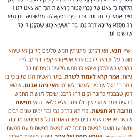
הַלּוֹקֵחַ גֵּז צֹאנוֹ שֶׁל נָכְרִי פָּטוּר מֵרֵאשִׁית הַגֵז הָא צֹאנוֹ לִגְזוֹז
חַיָּיב אֲמָאי כָּל חַד וְחַד בָּתַר גִּיזָה נַפְקָא לָהּ מֵרְשׁוּתֵיהּ. תִּרְגְּמָא
רַב חַסְדָּא אֲלִיבָּא דְרַב נָתָן בַּר הוֹשַׁעְיָא כְּגוֹן שֶׁהִקְנָן לוֹ כָּל
שְׁלשִים יוֹם:
תנא.
הא דקתני מתניתין חמש סלעים מלובן לא שיהא
רש''י
מוטל על ישראל ללבנו אלא אשיעורא קפיד דליתב ליה
בהכרע כשיתלבן שיהא בו חמש סלעים ונפטרות כל
גיזות:
אמר קרא לעמוד לשרת.
בתר ראשית הגז כתיב כי בו
בחר ה' מכל שבטיך לעמוד לשרת:
מאי ניהו אבנט.
שהוא
קטן שבבגדי כהונה וקים להו לרבנן שיכול לעשות מחמש
סלעים צמר שהרי אין כולו צמר אלא כלאים הוא:
תפשת
מרובה לא תפשת.
ברייתא בת''כ גבי זבה ימים שנים רבים
שלשה או אינו אלא רבים עשרה אמרת כל שמשמעו מרובה
ומשמעו מועט תפשת מרובה לא תפשת תפשת מועט תפשת
וכו'
:
ואימא כיפה של צמר.
שהיא מועטת מאבנט