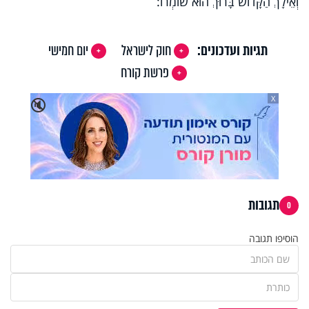
וְאֵילָךְ הַקָּדוֹשׁ בָּרוּךְ הוּא שׁוֹמְרוֹ:
תגיות ועדכונים:
חוק לישראל
יום חמישי
פרשת קורח
X
🔇
תגובות
0
הוסיפו תגובה