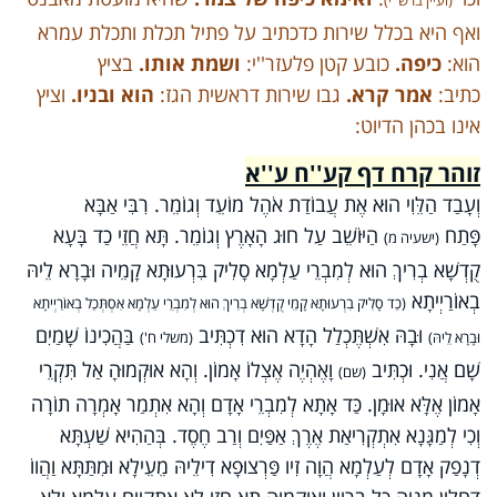
(ועיין ברש''י)
ואף היא בכלל שירות כדכתיב על פתיל תכלת ותכלת עמרא
הוא:
כיפה.
כובע קטן פלעזר''י:
ושמת אותו.
בציץ
כתיב:
אמר קרא.
גבו שירות דראשית הגז:
הוא ובניו.
וציץ
אינו בכהן הדיוט:
זוהר קרח דף קע''ח ע''א
וְעָבַד הַלֵּוִי הוּא אֶת עֲבוֹדַת אֹהֶל מוֹעֵד וְגוֹמֵר. רִבִּי אַבָּא
פָּתַח
הַיּוֹשֵׁב עַל חוּג הָאָרֶץ וְגוֹמֵר. תָּא חֲזֵי כַד בָּעָא
(ישעיה מ)
קֻדְשָׁא בְרִיךְ הוּא לְמִבְרֵי עַלְמָא סָלִיק בִּרְעוּתָא קָמֵיה וּבָרָא לֵיהּ
בְאוֹרַיְיתָא
(כַד סָלִיק בִרְעוּתָא קָמֵי קֻדְשָׁא בְרִיךְ הוּא לְמִבְרֵי עַלְמָא אִסְתְּכַל בְאוֹרַיְיתָא
וּבָהּ אִשְׁתֶּכְלַל הָדָא הוּא דִכְתִּיב
בַּהֲכִינוֹ שָׁמַיִם
וּבָרָא לֵיהּ)
(משלי ח')
שָׁם אֲנִי. וּכְתִּיב
וָאֶהְיֶה אֶצְלוֹ אָמוֹן. וְהָא אוּקְמוּהָ אַל תִּקְרֵי
(שם)
אָמוֹן אֶלָּא אוּמָן. כַּד אָתָא לְמִבְרֵי אָדָם וְהָא אִתְמַר אָמְרָה תוֹרָה
וְכִי לְמַגָּנָא אִתְקְרִיאַת אֶרֶךְ אַפַּיִם וְרַב חֶסֶד. בְּהַהִיא שַׁעְתָּא
דְנָפַק אָדָם לְעַלְמָא הֲוָה זִיו פַּרְצוּפָא דִילֵיהּ מֵעֵילָא וּמִתַּתָּא וַהֲווֹ
דַחֲלִין מִנֵּיהּ כָּל בִּרְיָין וְאוּקְמוּהָ תָּא חֲזֵי לָא אִתְקְיָים עַלְמָא וְלָא