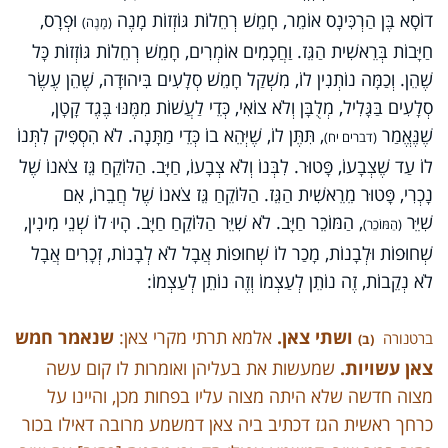
דוֹסָא בֶּן הַרְכִּינָס אוֹמֵר, חָמֵשׁ רְחֵלוֹת גּוֹזְזוֹת מָנֶה
וּפְרָס,
(מָנֶה)
חַיָּבוֹת בְּרֵאשִׁית הַגֵּז. וַחֲכָמִים אוֹמְרִים, חָמֵשׁ רְחֵלוֹת גּוֹזְזוֹת כָּל
שֶׁהֵן. וְכַמָּה נוֹתְנִין לוֹ, מִשְׁקַל חָמֵשׁ סְלָעִים בִּיהוּדָה, שֶׁהֵן עֶשֶׂר
סְלָעִים בַּגָּלִיל, מְלֻבָּן וְלֹא צוֹאִי, כְּדֵי לַעֲשׁוֹת מִמֶּנּוּ בֶּגֶד קָטָן,
שֶׁנֶּאֱמַר
, תִּתֶּן לוֹ, שֶׁיְּהֵא בוֹ כְּדֵי מַתָּנָה. לֹא הִסְפִּיק לִתְּנוֹ
(דברים יח)
לוֹ עַד שֶׁצְבָעוֹ, פָּטוּר. לִבְּנוֹ וְלֹא צְבָעוֹ, חַיָּב. הַלּוֹקֵחַ גֵּז צֹאנוֹ שֶׁל
נָכְרִי, פָּטוּר מֵרֵאשִׁית הַגֵּז. הַלּוֹקֵחַ גֵּז צֹאנוֹ שֶׁל חֲבֵרוֹ, אִם
שִׁיֵּר
, הַמּוֹכֵר חַיָּב. לֹא שִׁיֵּר הַלּוֹקֵחַ חַיָּב. הָיוּ לוֹ שְׁנֵי מִינִין,
(הַמּוֹכֵר)
שְׁחוּפוֹת וּלְבָנוֹת, מָכַר לוֹ שְׁחוּפוֹת אֲבָל לֹא לְבָנוֹת, זְכָרִים אֲבָל
לֹא נְקֵבוֹת, זֶה נוֹתֵן לְעַצְמוֹ וְזֶה נוֹתֵן לְעַצְמוֹ:
ושתי צאן.
אלמא תרתי מקרי צאן:
שנאמר חמש
ברטנורה
(ב)
צאן עשויות.
שמעשות את בעליהן ואומרות לו קום עשה
מצוה חדשה שלא היתה מצוה עליו בפחות מכן, והיינו על
כרחך ראשית הגז דכתיב ביה צאן דמשמע מרובה דאילו בכור