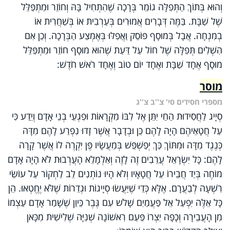
וְהוּא בְּתוֹךְ הַתְּפִלָּה גוֹמֵר בְּרָכָה שֶׁהִתְחִיל בָּהּ וְחוֹזֵר וּמִתְפַּלֵּל
שֶׁל שַׁבָּת. בַּמֶּה דְּבָרִים אֲמוּרִים בְּעַרְבִית אוֹ בְּשַׁחֲרִית אוֹ
בְמִנְחָה. אֲבָל בְּמוּסָף פּוֹסֵק וַאֲפִלּוּ בְּאֶמְצַע הַבְּרָכָה. וְכֵן אִם
הִשְׁלִים תְּפִלָּה שֶׁל חוֹל עַל דַּעַת שֶׁהוּא מוּסָף חוֹזֵר וּמִתְפַּלֵּל
מוּסָף אֶחָד שַׁבָּת ואֶחָד יוֹם טוֹב וְאֶחָד רֹאשׁ חֹדֶשׁ:
מוסר
מספרי חסידים סי' צ''ב צ''ג
סְיָיג לַחֲסִידוּת הַחַי יִתֵּן אֶל לִבּוֹ מִקְרָאוֹת וּפִגְעֵי בְנֵי אָדָם וְיֵדַע כִּי
עַל חֲטָאֵיהֶם הָיָה לָהֶם כֵּן וּבְדָבָר אֲשֶׁר זָדוּ נִפְרַע לָהֶם מִדָּה
כְּנֶגֶד מִדָּה וּמִתּוֹךְ כַּךְ יְפַשְׁפֵּשׁ בְּמַעֲשָׂיו פֶּן יִקְרֶה לוֹ אֲשֶׁר קָרָה
לָהֶם: כָּל יִשְׂרָאֵל עֲרֵבִים זֶה לָזֶה וְאִלְמָלֵא הָעֲרְבוּת לֹא הָיָה אָדָם
מוֹחֶה בְּיַד חֲבֵירוֹ עַל חֲטָאָיו וְלֹא הָיוּ נוֹתְנִים לֵב לַחְקוֹר עַל עוֹשֵׂי
רִשְׁעָה לְבַעֲרָם. אֶלָּא כְּדֵי שֶׁיַּעֲשׂוּ סְיָיגוֹת וּגְדֵרוֹת שֶׁלֹּא יֶחֱטְאוּ. הֵן
כָּל אֵלֶּה יִפְעַל אֵל פַּעֲמַיִם שָׁלֹש עִם גֶּבֶר כֵּיוַן שֶׁשָׁמַר אָדָם עַצְמוֹ
מִן הָעֲבֵירָה וְכָפָה יִצְרוֹ פַּעַם רִאשׁוֹנָה שְׁנִיָּה שְׁלִישִׁית מִכָּאן