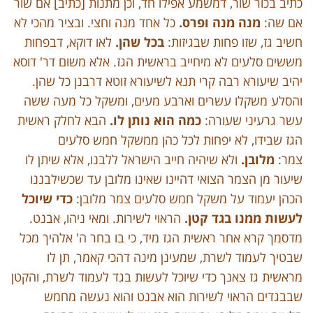
כתיב בכור שור, דמשמע אפילו חד, וכן מתנות [כתיב] אם שור
אם שה:
מנה מנה ופרס.
כל אחד מנה וחצי. ובציר מהכי לא
חשיב גז, שזו פחות שבגיזות:
בכל שהן.
לאו דוקא, דבפחות
מששים סלעים לא מיחייב בראשית הגז. אלא משום דר' דוסא
יהיב שיעורא רבה קרי תנא לשיעורא זוטא דרבנן כל שהן.
והסלע משקלו עשרים וארבע מעים, ומשקל כל מעה ששה
עשר גרעיני שעורה:
כמה הוא נותן לו.
הבא לחלק ראשית
הגז שבידו, לא יפחות לכל כהן ממשקל חמש סלעים
צמר:
מלובן.
ולא שיהיה חייב הישראל ללבנו, אלא שיתן לו
שיעור מן הצמר הצואי דהיינו שאינו מלובן עד שכשילבננו
הכהן יעמוד על משקל חמש סלעים צמר מלובן:
כדי שיוכל
לעשות ממנו בגד קטן.
הראוי לשירות. ומאי ניהו, אבנט.
מדסמך קרא אחר ראשית הגז מיד, כי בו בחר ה' אלהיך מכל
שבטיך לעמוד לשרת, שמעינן מינה דהכי קאמר, תן לו
מראשית גז צאנך כדי שיוכל לעשות בגד לעמוד לשרת, והקטן
שבבגדים הראוי לשירות הוא אבנט והוא נעשה מחמש