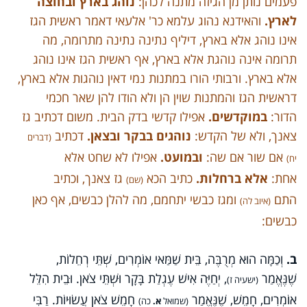
פעמים נותן מן הגיזה מתנה לכהן:
נוהג בארץ ובחוצה
לארץ.
והאידנא נהוג עלמא כר' אלעאי דאמר ראשית הגז
אינו נוהג אלא בארץ, דיליף נתינה נתינה מתרומה, מה
תרומה אינה נוהגת אלא בארץ, אף ראשית הגז אינו נוהג
אלא בארץ. ורבותי הורו במתנות נמי דאין נוהגות אלא בארץ,
דראשית הגז והמתנות שוין הן ולא הודו להן שאר חכמי
הדור:
במוקדשים.
אפילו קדשי בדק הבית. משום דכתיב גז
צאנך, ולא של הקדש:
נוהגים בבקר ובצאן.
דכתיב
(דברים
אם שור אם שה:
ובמועט.
אפילו לא שחט אלא
יח)
אחת:
אלא ברחלות.
כתיב הכא
גז צאנך, וכתיב
(שם)
התם
ומגז כבשי יתחמם, מה להלן כבשים, אף כאן
(איוב לה)
כבשים:
ב.
וְכַמָּה הוּא מְרֻבֶּה, בֵּית שַׁמַּאי אוֹמְרִים, שְׁתֵּי רְחֵלוֹת,
שֶׁנֶּאֱמַר
, יְחַיֶּה אִישׁ עֶגְלַת בָּקָר וּשְׁתֵּי צֹאן. וּבֵית הִלֵּל
(ישעיה ז)
אוֹמְרִים, חָמֵשׁ, שֶׁנֶּאֱמַר
חָמֵשׁ צֹאן עֲשׂוּיוֹת. רַבִּי
(שמואל
א.
כה)