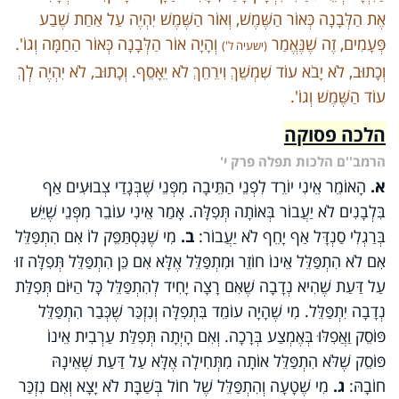
אֶת הַלְּבָנָה כְּאוֹר הַשֶּׁמֶשׁ, וְאוֹר הַשֶּׁמֶשׁ יִהְיֶה עַל אַחַת שֶׁבַע
פְּעָמִים, זֶה שֶׁנֶּאֱמַר
וְהָיָה אוֹר הַלְּבָנָה כְּאוֹר הַחַמָּה וְגוֹ'.
(ישעיה ל')
וְכָתוּב, לֹא יָבֹא עוֹד שִׁמְשֵׁךְ וִירֵחֵךְ לֹא יֵאָסֵף. וְכָתוּב, לֹא יִהְיֶה לְךְ
עוֹד הַשֶּׁמֶשׁ וְגוֹ'.
הלכה פסוקה
הרמב''ם הלכות תפלה פרק י'
א.
הָאוֹמֵר אֵינִי יוֹרֵד לִפְנֵי הַתֵּיבָה מִפְּנֵי שֶׁבְּגָדַי צְבוּעִים אַף
בִּלְבָנִים לֹא יַעֲבוֹר בְּאוֹתָה תְּפִלָּה. אָמַר אֵינִי עוֹבֵר מִפְּנֵי שֶׁיֵּשׁ
בְּרַגְלִי סַנְדָּל אַף יָחֵף לֹא יַעֲבוֹר:
ב.
מִי שֶׁנִּסְתַּפֵּק לוֹ אִם הִתְפַּלֵּל
אִם לֹא הִתְפַּלֵּל אֵינוֹ חוֹזֵר וּמִתְפַּלֵּל אֶלָּא אִם כֵּן הִתְפַּלֵּל תְּפִלָּה זוּ
עַל דַּעַת שֶׁהִיא נְדָבָה שֶׁאִם רָצָה יָחִיד לְהִתְפַּלֵּל כָּל הַיּוֹם תְּפִלַּת
נְדָבָה יִתְפַּלֵּל. מִי שֶׁהָיָה עוֹמֵד בִּתְפִלָּה וְנִזְכַּר שֶׁכְּבַר הִתְפַּלֵּל
פּוֹסֵק וַאֲפִלּוּ בְּאֶמְצַע בְּרָכָה. וְאִם הָיְתָה תְּפִלַּת עַרְבִית אֵינוֹ
פּוֹסֵק שֶׁלֹּא הִתְפַּלֵּל אוֹתָה מִתְּחִילָה אֶלָּא עַל דַּעַת שֶׁאֵינָהּ
חוֹבָהּ:
ג.
מִי שֶׁטָעָה וְהִתְפַּלֵּל שֶׁל חוֹל בְּשַׁבָּת לֹא יָצָא וְאִם נִזְכַּר