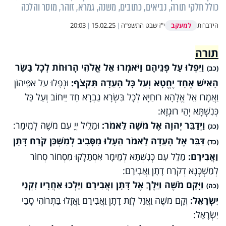
כולל חלקי תורה, נביאים, כתובים, משנה, גמרא, זוהר, מוסר והלכה
למעקב
הידברות
י"ז שבט התשפ"ה
|
15.02.25
|
20:03
תורה
וַיִּפְּלוּ עַל פְּנֵיהֶם וַיֹּאמְרוּ אֵל אֱלֹהֵי הָרוּחֹת לְכָל בָּשָׂר
(כב)
הָאִישׁ אֶחָד יֶחֱטָא וְעַל כָּל הָעֵדָה תִּקְצֹף:
וּנְפָלוּ עַל אַפֵּיהוֹן
וַאֲמָרוּ אֵל אֱלָהָא רוּחַיָא לְכָל בִּשְׂרָא גַבְרָא חָד יֵיחוֹב וְעַל כָּל
כְּנִשְׁתָּא יְהֵי רוּגְזָא:
וַיְדַבֵּר יְהוָה אֶל מֹשֶׁה לֵּאמֹר:
וּמַלֵיל יְיָ עִם משֶׁה לְמֵימָר:
(כג)
דַּבֵּר אֶל הָעֵדָה לֵאמֹר הֵעָלוּ מִסָּבִיב לְמִשְׁכַּן קֹרַח דָּתָן
(כד)
וַאֲבִירָם:
מַלֵל עִם כְּנִשְׁתָּא לְמֵימָר אִסְתַּלָקוּ מִסְחוֹר סְחוֹר
לְמַשְׁכְּנָא דְקֹרַח דָתָן וַאֲבִירָם:
וַיָּקָם מֹשֶׁה וַיֵּלֶךְ אֶל דָּתָן וַאֲבִירָם וַיֵּלְכוּ אַחֲרָיו זִקְנֵי
(כה)
יִשְׂרָאֵל:
וְקָם משֶׁה וַאֲזַל לְוַת דָתָן וַאֲבִירָם וַאֲזָלוּ בַּתְרוֹהִי סָבֵי
יִשְׂרָאֵל: