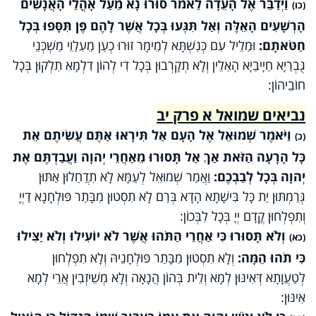
וַיְדַבֵּר אֶל הָעֵדָה לֵאמֹר סוּרוּ נָא מֵעַל אָהֳלֵי הָאֲנָשִׁים
(כו)
הָרְשָׁעִים הָאֵלֶּה וְאַל תִּגְּעוּ בְּכָל אֲשֶׁר לָהֶם פֶּן תִּסָּפוּ בְּכָל
חַטֹּאתָם:
וּמַלֵיל עִם כְּנִשְׁתָּא לְמֵימָר זוּרוּ כְעַן מֵעִלַוֵי מַשְׁכְּנֵי
גֻבְרַיָא חַיָיבַיָא הָאִלֵין וְלָא תְקָרְבוּן בְּכָל דִי לְהוֹן דִלְמָא תִלְקוּן בְּכָל
חוֹבֵיהוֹן:
נביאים שמואל א פרק יב
וַיֹּאמֶר שְׁמוּאֵל אֶל הָעָם אַל תִּירָאוּ אַתֶּם עֲשִׂיתֶם אֵת
(כ)
כָּל הָרָעָה הַזֹּאת אַךְ אַל תָּסוּרוּ מֵאַחֲרֵי יְהוָה וַעֲבַדְתֶּם אֶת
יְהוָה בְּכָל לְבַבְכֶם:
וַאֲמַר שְׁמוּאֵל לְעַמָּא לָא תִדֲחַלוּן אַתּוּן
גְּרַמְתּוּן יַת כָּל בִּישָׁתָא הָדָא בְּרַם לָא תִסְטוּן מִבָּתַר פּוּלְחָנָא דַיְיָ
וְתִפְלְחוּן קֳדָם יְיָ בְּכָל לִבְּכוֹן:
וְלֹא תָּסוּרוּ כִּי אַחֲרֵי הַתֹּהוּ אֲשֶׁר לֹא יוֹעִילוּ וְלֹא יַצִּילוּ
(כא)
כִּי תֹהוּ הֵמָּה:
וְלָא תִסְטוּן מִבָּתַר פּוּלְחָנֵיהּ וְלָא תִפְלְחוּן
לְטַעֲוָתָא דְּאִינּוּן לְמָא וְלֵית בְּהוֹן הֲנָאָה וְלָא מְשֵׁיזְבִין אֲרֵי לְמָא
אִינּוּן: