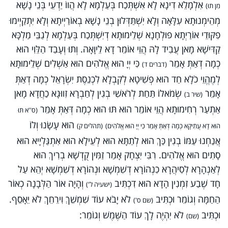
אִלְמָלֵא דִינָא לָא אִשְׁתְּכַח בְּעַלְמָא לָא הֲווֹ יַדְעֵי בְּנֵי נָשָׁא
מִן תוּ)
מְהֵימְנוּתָא עִלָּאָה וְלָא יִשְׁתַּדְּלוּן בְנֵי נָשָׁא בְאוֹרַיְיתָא וְלָא יִתְקַיְימוּ
פִקּוּדֵי אוֹרַיְתָא פוּלְחָנָא שְׁלֵימוּתָא דְיִשְׁתְּכַח בְּעַלְמָא לְגַבֵּי מַלְכָּא
קַדִּישָׁא מָאן עֲבִיד לָהּ הֲוֵי אוֹמֵר דָא לֵיוָאָה. וְתוּ וְעָבַד הַלֵּוִי הוּא
כְמָה דְאַתְּ אָמֵר
כִּי יְיָ הוּא אֱלֹהִים הוּא אַשְׁלִים שְׁלֵימוּתָא
(דברים ד)
לְמֶהֱוֵי כֹלָא חַד הוּא פְשִׁיטָא לְקִבְלָא לִכְנֵסֶת יִשְׂרָאֵל כְמָה דְאַתְּ
אָמֵר
שְׂמֹאלוֹ תַּחַת לְרֹאשִׁי בְגִין לְחַבְרָא זִווּגָא כַחֲדָא מָאן
(שיר ב)
אַתְעַר רְחִימוּתָא הֲוֵי אוֹמֵר הוּא תּוּ הוּא כְמָה דְּאַתְּ אָמֵר
(ס''א תּוּ
הוּא עָשָׂנוּ וְלוֹ
הוּא דָא עֲתִיקָא כְמָה דְּאַתְּ אָמֵר כִּי יְיָ הוּא אֱלֹהִים)
(תהלים ק)
אֲנַחְנוּ עַמּוֹ בְגִין כַּךְ הוּא לְתַתָּא הוּא לְעֵילָא הוּא אִתְגַּלְיָיא הוּא
סָתִים הוּא אֱלֹהִים. רִבִּי יִצְחָק אָמַר זַמִּין קֻדְשָׁא בְרִיךְ הוּא
לְאַנְהָרָא לְסִיהֲרָא כִנְהוֹרָא דְשִׁמְשָׁא וּנְהוֹרָא דְשִׁמְשָׁא יְהֵא עַל
חָד שֶׁבַע זִמְנִין הָדָא הוּא דִכְתִּיב
וְהָיָה אוֹר הַלְּבָנָה כְאוֹר
(ישעיה ל')
הַחַמָּה וְגוֹמֵר וּכְתִּיב
לֹא יָבֹא עוֹד שִׁמְשֵׁךְ וִירֵחֵךְ לֹא יֵאָסֵף.
(שם ס')
וּכְתִּיב
לֹא יִהְיֶה לָךְ עוֹד הַשֶּׁמֶשׁ וְגוֹמֵר:
(שם)