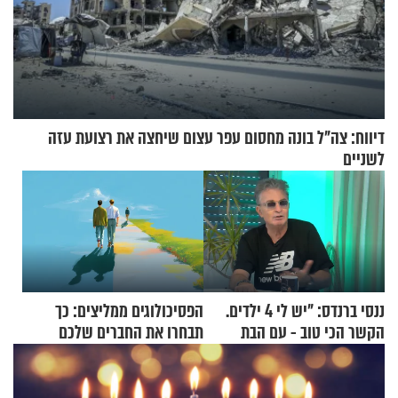
דיווח: צה"ל בונה מחסום עפר עצום שיחצה את רצועת עזה
לשניים
ננסי ברנדס: "יש לי 4 ילדים.
הפסיכולוגים ממליצים: כך
הקשר הכי טוב - עם הבת
תבחרו את החברים שלכם
החרדית"
בחיים