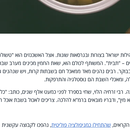
הילות ישראל בצורות ובגרסאות שונות. אצל האשכנזים הוא "טשולנ
ם – "תבית". המשותף לכולם הוא, שאת החמין מכינים מערב שבת
בוקר. רבים נהנים מאד ממאכל חם בשבתות קרות, ויש שנהנים ג
, ומאכלי השבת הם נוסטלגיה והתרפקות.
ה. רבי זרחיה הלוי, שחי בספרד לפני כמעט אלף שנים, כותב: "כל 
א מין", ודבריו מובאים ברמ"א להלכה. צריכים לאכול בשבת אוכל ח
הקראים,
שהתחילו כמניפולציה פוליטית
, נהפכו לקבוצה עקשנית