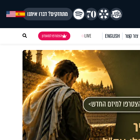
מתחזקים? דברו איתנו
צור קשר
ENGLISH
LIVE
הצטרפו למועדון