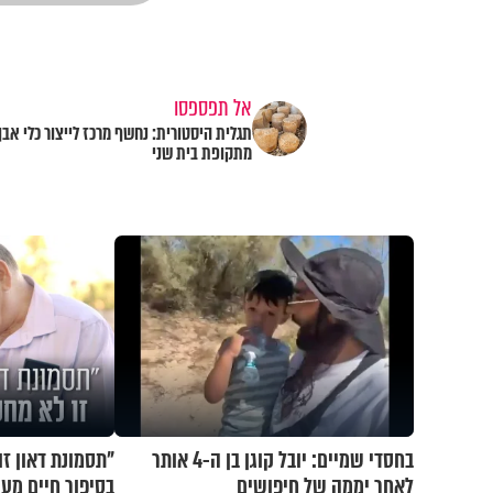
אל תפספסו
תגלית היסטורית: נחשף מרכז לייצור כלי אבן
מתקופת בית שני
בחסדי שמיים: יובל קוגן בן ה-4 אותר
"תסמונת דאון זו
לאחר יממה של חיפושים
בסיפור חיים מע