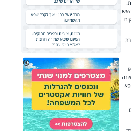
של החיים שלכם
.
האש
הרב יגאל כהן - איך לקבל שפע
ים
מהשמיים?
מזוזות, ציציות וספרים מחזקים:
המיזם שיביא שמירה רוחנית
רת
לאלפי חיילי צה"ל
X
🔇
ו
שנה
פאו
ל