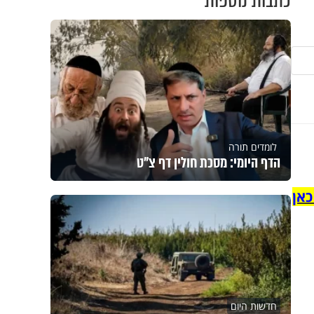
כתבות נוספות
לומדים תורה
הדף היומי: מסכת חולין דף צ"ט
כאן
חדשות היום