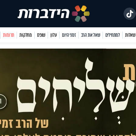
למתחילים
שאל את הרב
זמני היום
עלון
שופס
מחלקות
תרומות