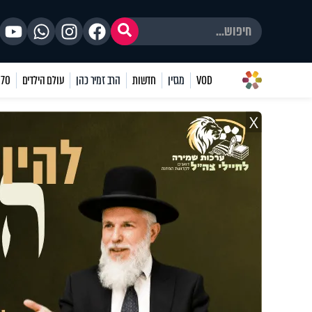
VOD
מגזין
חדשות
הרב זמיר כהן
עולם הילדים
70 שאלות
X