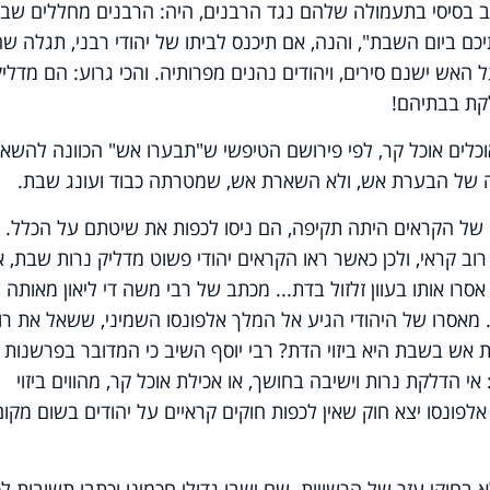
יב בסיסי בתעמולה שלהם נגד הרבנים, היה: הרבנים מחללים שבת
ם ביום השבת", והנה, אם תיכנס לביתו של יהודי רבני, תגלה ש
האש ישנם סירים, ויהודים נהנים מפרותיה. והכי גרוע: הם מדליק
לקת בבתיהם!
וכלים אוכל קר, לפי פירושם הטיפשי ש"תבערו אש" הכוונה להשא
 של הבערת אש, ולא השארת אש, שמטרתה כבוד ועונג שבת.
 של הקראים היתה תקיפה, הם ניסו לכפות את שיטתם על הכלל.
יון שבספרד, בשנת 1178, היה רוב קראי, ולכן כאשר ראו הקראים יהודי פשוט מדליק נרות שבת, א
רו אותו בעוון זלזול בדת... מכתב של רבי משה די ליאון מאותה 
מאסרו של היהודי הגיע אל המלך אלפונסו השמיני, ששאל את רו
 אש בשבת היא ביזוי הדת? רבי יוסף השיב כי המדובר בפרשנות
 הדלקת נרות וישיבה בחושך, או אכילת אוכל קר, מהווים ביזוי
לפונסו יצא חוק שאין לכפות חוקים קראיים על יהודים בשום מקום
בחוקי עזר של הרשויות. שם ישבו גדולי חכמינו וכתבו תשובות לכ