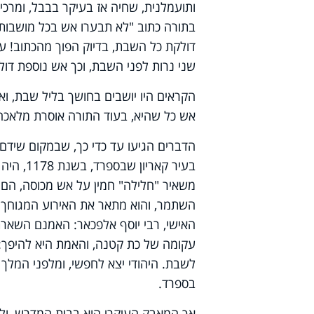
ותועמלנית, שחיה אז בעיקר בבבל, ומרכ
בתורה כתוב "לא תבערו אש בכל מושבותיכ
דולקת כל השבת, בדיוק הפוך מהכתוב! על 
שני נרות לפני השבת, וכך אש נוספת דו
הקראים היו יושבים בחושך בליל שבת, וא
אש כל שהיא, בעוד התורה אוסרת מלאכה
הדברים הגיעו עד כדי כך, שבמקום שידם
בעיר קאר
משאיר "חלילה" חמין על אש מכוסה, הם אס
השתמר, והוא מתאר את האירוע המגוחך. 
האישי, רבי יוסף אלפכאר: האמנם השארת
עקומה של כת קטנה, והאמת היא להיפך: אי
לשבת. היהודי יצא לחפשי, ומלפני המלך א
בספרד.
אך המאבק העיקרי הוא בבית המדרש, ולא 