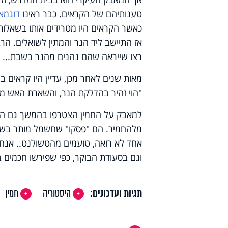
טענותיהם של הקראים. כבר ראינו
דוגמא
כאשר הקראים היו מטרידים אותו בשאלות
אז התיישב ליד הנר והמתין לשואלים. הר
רצו שייראה שהם נהנים מהנר בשבת...
מאות שנים לאחר מכן, עדיין היו קראים ב
"הוי זהיר בהדלקת הנר, והשארת האש מו
למאבק על החמין הצטרפו בהמשך גם המש
מלהחמיר. הם "פסקו" שחשמל מותר בשבת
אחד לא רואה, טועמים מהטשולנט.. אנחנ
וגם בסעודת הבוקר, כפי שפירשו חכמים ב
תגיות ועדכונים:
היסטוריה
חמין