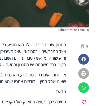
(צילום: shutterstock)
א
החמין, שמות רבים יש לו. הוא מופיע בק
א
אצל המרוקאים – "סחינא", אצל העיראקי
והוא שוהה על אש קטנה עד יום השבת ב
פייסבוק
בקיץ. בכל משפחה יש הסגנון והטעם שלה
הדפסה
אך החמין אינו רק נוסטלגיה, הוא גם הלכ
שאינו אוכל חמין – בודקים אחריו שמא הו
ווטסאפ
מדוע?
הסיבה לכך נעוצה במאבק מול הקראים. 
מועדפים