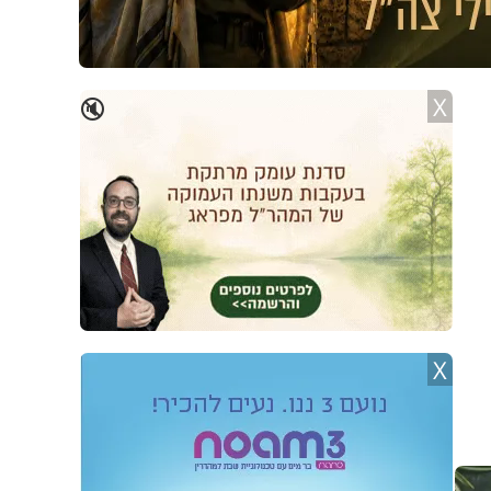
X
🔇
X