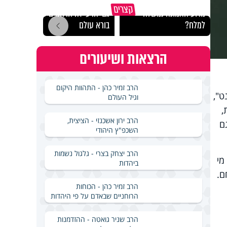
קצרים
מדוע האמונה נמשלה
גם ׳הרע׳ זה הרחמים של
האם מ
למלח?
בורא עולם
בשבת
הרצאות ושיעורים
הרב זמיר כהן - התהוות היקום
ט",
וגיל העולם
,
הרב ירון אשכנזי - הציצית,
ם
השכפ"ץ היהודי
הרב יצחק בצרי - גלגול נשמות
מי
ביהדות
ם.
הרב זמיר כהן - הכוחות
הרוחניים שבאדם על פי היהדות
הרב שניר גואטה - ההזדמנות