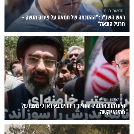
חדשות היום
ראש השב"כ: "ההסכמה של חמאס על פירוק מנשק -
תרגיל הונאה"
חדשות היום
היעלמות המנהיג העליון: דיווחים באיראן כי מצבו של
חמינאי קשה