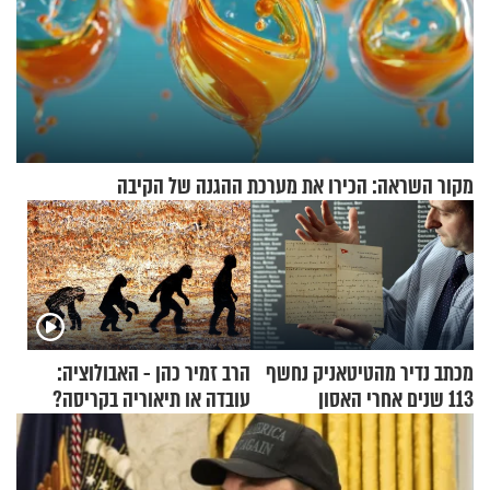
מקור השראה: הכירו את מערכת ההגנה של הקיבה
מכתב נדיר מהטיטאניק נחשף
הרב זמיר כהן - האבולוציה:
113 שנים אחרי האסון
עובדה או תיאוריה בקריסה?