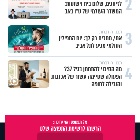
2
לזיווגים, שלום בית וישועות:
המשדר העולמי של ט"ו באב
3
תכני הידברות
אחי, מחכים רק לך: יום התפילין
העולמי מגיע לתל אביב
תכני הידברות
4
מה הסיכוי להתחתן בגיל 37?
הפעולה שסיימה עשור של אכזבות
והובילה לחופה
אל תפספסו אף עדכון:
הרשמו לרשימת התפוצה שלנו