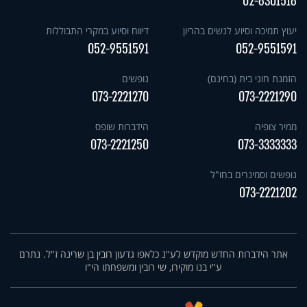
02-6301516
יעוץ תמיכה וסיוע לנשים בהריון
דיווח וסיוע במקרי התבוללות
052-9551591
052-9551591
הזמנת חוגי בית (בחינם)
נופשים
073-2221270
073-2221290
ממיר צופיה
הידברות שופס
073-2221250
073-3333333
נופשים וסמינרים בחו"ל
073-2221202
אתר הידברות החדש מוקדש לע"נ כלאפו גדעון רובין בן שרינה ז"ל. נתרם
ע"י בנו מוקירו, שי רובין ומשפחתו הי"ו