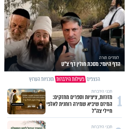
לומדים תורה
הדף היומי: מסכת חולין דף צ"ט
הנצפים
פעילות הידברות
תוכניות הערוץ
תכני הידברות
1
מזוזות, ציציות וספרים מחזקים:
המיזם שיביא שמירה רוחנית לאלפי
חיילי צה"ל
תכני הידברות