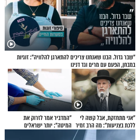
"שבר גדול. הבנו שאנחנו צריכים להתארגן להלוויה": זוגיות
במבחן, הפעם עם מרים וגד דנינו
"אני מתחזקת, אבל קשה לי
"המדביר אמר לזרוק את
ללכת בצניעות": מה הרב זמיר
המיטה": יותר ישראלים
כהן המליץ לה לעשות?
מדווחים על מכת פשפשי