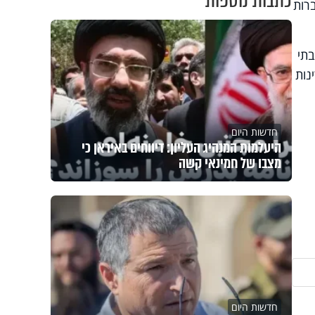
כתבות נוספות
רות
תי
נות
חדשות היום
היעלמות המנהיג העליון: דיווחים באיראן כי
מצבו של חמינאי קשה
חדשות היום