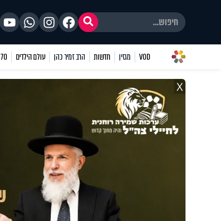
VOD
מגזין
חדשות
הרב זמיר כהן
עולם הילדים
70 שאלות
X