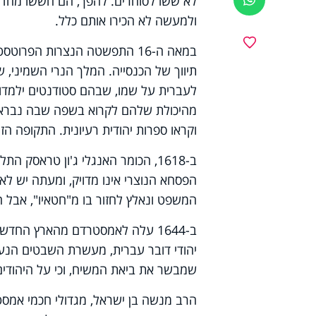
לא ששו לסוחרים. להפך, הם חששו מחדירה
ולמעשה לא הכירו אותם כלל.
מועדפים
במאה ה-16 התפשטה הנצרות הפ
לעברית על שמו, שבהם סטודנטים ילמדו 
מהיכולת שלהם לקרוא בשפה שבה נברא ה
וקראו ספרות יהודית רעיונית. התקופה הז
ב-1618, הכומר האנגלי ג'ון טראסק התלהב כל כך מסיפור
הפסחא הנוצרי אינו מדויק, ומעתה יש לאכ
המשפט ונאלץ לחזור בו מ"חטאיו", אבל 
ב-1644 עלה לאמסטרדם מהארץ החדש
יהודי דובר עברית, מעשרת השבטים הנעלמ
שמבשר את ביאת המשיח, וכי על היהודים
הרב מנשה בן ישראל, מגדולי חכמי אמסט