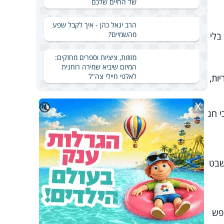
של החיים שלכם
הרב יגאל כהן - איך לקבל שפע
מהשמיים?
בלי
מזוזות, ציציות וספרים מחזקים:
המיזם שיביא שמירה רוחנית
לאלפי חיילי צה"ל
ות,
X
🔇
 חג
שבט
פש