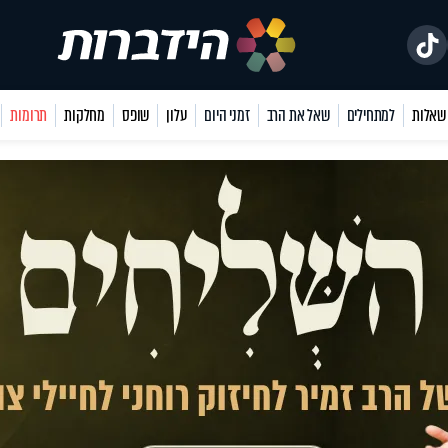
למתחילים
שאל את הרב
זמני היום
עלון
שופס
מחלקות
תרומות