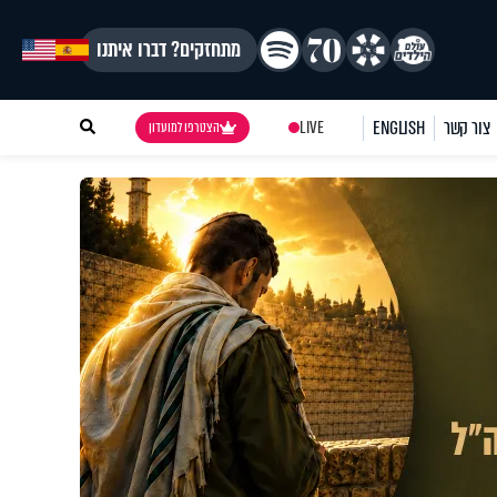
מתחזקים? דברו איתנו
צור קשר
ENGLISH
LIVE
הצטרפו למועדון