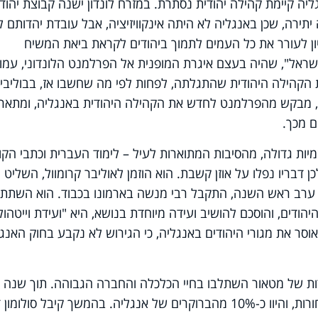
גליה קיימת קהילה יהודית נסתרת. במזרח לונדון ישנה קבוצת יהוד
תירה, שכן באנגליה לא היתה אינקוויזיציה, אבל עובדת יהדותם ל
ון לעורר את כל העמים לתמוך ביהודים לקראת ביאת המשיח
ראל", שהיה בעצם איגרת המופנית אל הפרלמנט הלונדוני, עמו
הקהילה היהודית שהתגלתה, לפחות לפי מה שחשבו אז, בבוליביה
ית, מבקש מהפרלמנט לחדש את הקהילה היהודית באנגליה, ומתאר
ם מכך.
יות גדולה, מהסיבות המתוארות לעיל – לימוד העברית וכתבי הקו
ן דבריו נפלו על אוזן קשבת. הוא הוזמן לאוליבר קרומוול, השליט 
ול של אנגליה. ב-22 בספטמבר 1655, ערב ראש השנה, התקבל רבי מנשה בארמונו בכבוד. הוא השת
הודים, והוסכם להושיב ועידה מיוחדת בנושא, היא "ועידת וייטהול
אוסר את מגורי היהודים באנגליה, כי הגירוש לא נקבע בחוק האנגל
רות של מטאור השתלבו בחיי הכלכלה והחברה הגבוהה. תוך שנה 
קיבלו אישור להיות ברוקרים בבורסת הסחורות, והיוו כ-10% מהברוקרים של אנגליה. בהמשך קיבל סולומ