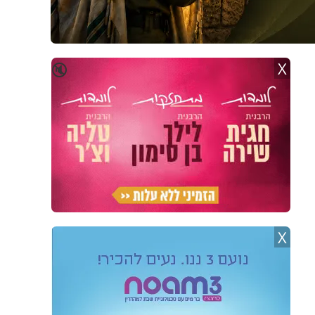
X
🔇
X