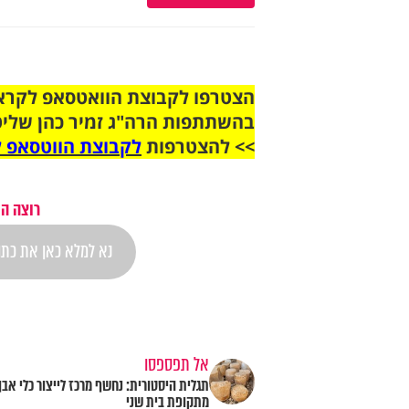
בהשתתפות הרה"ג זמיר כהן שליט
>> להצטרפות
לקבוצת הווטסאפ ל
רוצה הת
אל תפספסו
תגלית היסטורית: נחשף מרכז לייצור כלי אבן
מתקופת בית שני