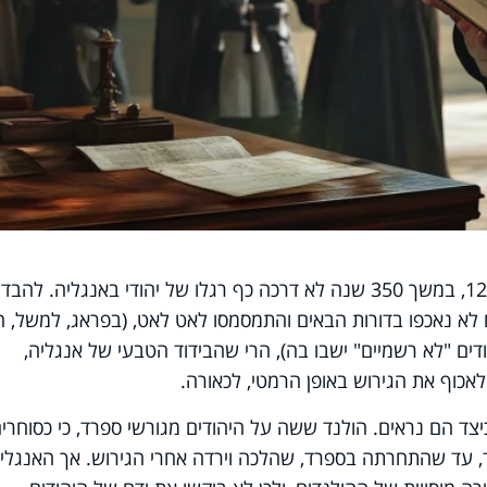
לאחר גירוש היהודים מאנגליה בשנת 1290, במשך 350 שנה לא דרכה כף רגלו של יהודי באנגליה. להבד
 לא נאכפו בדורות הבאים והתמסמסו לאט לאט, (בפראג, למשל, חז
ירוש של 1542, וכאלף יהודים "לא רשמיים" ישבו בה), הרי שהבידוד הטבעי של אנגליה,
 לאכוף את הגירוש באופן הרמטי, לכאורה.
יצד הם נראים. הולנד ששה על היהודים מגורשי ספרד, כי כסוחרי
נד, עד שהתחרתה בספרד, שהלכה וירדה אחרי הגירוש. אך האנגלי