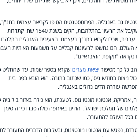
 מוסווית של ההולנדים, ולכן לא ביקשו את ידם של היהודים,
רוטסטנטית גם באנגליה. הפרוטסטנטים הטיפו לקריאה עצמית בתנ"ך, 
תיווך של הכנסייה. המלך הנרי השמיני, שקיבל את הרעיון בהתלהבות, הקים בשנת 1540 שתי קתדרות
עברית, ויוכלו לקרוא בתנ"ך בעצמם. הצעירים האנגלים התלהבו
עולם. הם נחשפו לרעיונות קבליים על משמעות האותיות העברי
ו נקראה "תקופת ההיבראיזם".
יציאת מצרים
שקרא בספר שמות, עד שהחליט כי
ול מצות בחודש ניסן, כמו שכתוב בתורה. הוא הובא בפני בית
הפרשה עוררה הדים גדולים באנגליה.
ה, אמריקה, אנטוניו מונטזינוס. לטענתו, הוא גילה באזור בוליביה 
ים של ממלכת ישראל. יהודים באירופה כולה סברו כי זה סימן
 בכל העולם להתעורר.
רדם, נפגש עם אנטוניו מונטזינוס, ובעקבות הדברים התעורר לח