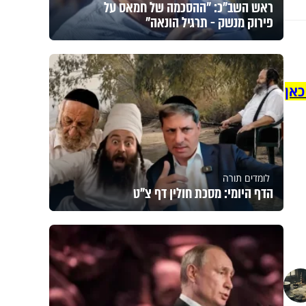
ראש השב"כ: "ההסכמה של חמאס על
פירוק מנשק - תרגיל הונאה"
כאן
לומדים תורה
הדף היומי: מסכת חולין דף צ"ט